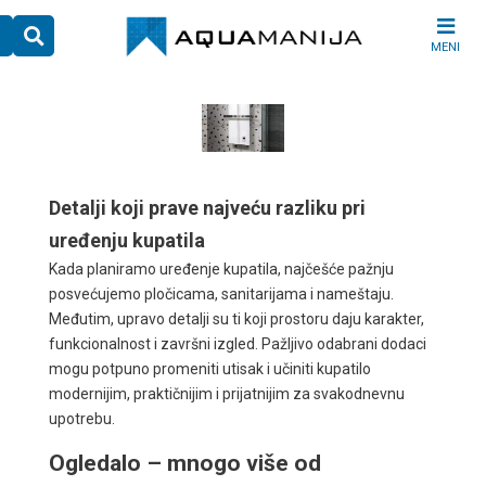
Skip
to
MENI
content
Detalji koji prave najveću razliku pri
uređenju kupatila
Kada planiramo uređenje kupatila, najčešće pažnju
posvećujemo pločicama, sanitarijama i nameštaju.
Međutim, upravo detalji su ti koji prostoru daju karakter,
funkcionalnost i završni izgled. Pažljivo odabrani dodaci
mogu potpuno promeniti utisak i učiniti kupatilo
modernijim, praktičnijim i prijatnijim za svakodnevnu
upotrebu.
Ogledalo – mnogo više od