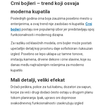
Crni bojleri – trend koji osvaja
moderna kupatila
Poslednjih godina crna boja zauzima posebno mesto u
enterijerima, a ovaj trend nije zaobišao ni kupatila.
Crni
bojleri
postaju sve popularniji izbor jer predstavljaju spoj
funkcionalnosti i modernog dizajna.
Za razliku od klasičnih modela, crni bojler može postati
upečatljiv detalj koji prostoru daje sofisticiran i luksuzan
izgled. Posebno se lepo uklapa uz tamne tonove,
imitaciju kamena, drvene dekore i crne slavine, koje su
danas među najtraženijim rešenjima za moderno
kupatilo.
Mali detalji, veliki efekat
Držači peškira, police za tuš kabinu, dozatori za sapun,
korpe za veš i drugi dodaci često ostaju u drugom planu
tokom planiranja. Ipak, upravo oni doprinose
svakodnevnoj funkcionalnosti i zaokružuju izgled