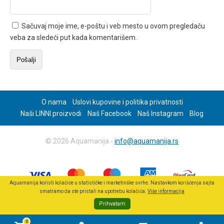
Sačuvaj moje ime, e-poštu i veb mesto u ovom pregledaču
veba za sledeći put kada komentarišem.
O nama
Uslovi kupovine i politika privatnosti
Naši LINNI proizvodi
Naš Facebook
Naš Instagram
Blog
© 2026 Aquamanija -
info@aquamanija.rs
Aquamanija koristi kolačiće u statističke i marketinške svrhe. Nastavkom korišćenja sajta
smatramo da ste pristali na upotrebu kolačića.
Više informacija
Prihvatam
0