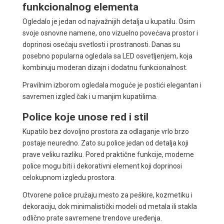
funkcionalnog elementa
Ogledalo je jedan od najvažnijih detalja u kupatilu. Osim
svoje osnovne namene, ono vizuelno povećava prostor i
doprinosi osećaju svetlosti i prostranosti. Danas su
posebno popularna ogledala sa LED osvetljenjem, koja
kombinuju moderan dizajn i dodatnu funkcionalnost.
Pravilnim izborom ogledala moguće je postići elegantan i
savremen izgled čak i u manjim kupatilima.
Police koje unose red i stil
Kupatilo bez dovoljno prostora za odlaganje vrlo brzo
postaje neuredno. Zato su police jedan od detalja koji
prave veliku razliku. Pored praktične funkcije, moderne
police mogu biti i dekorativni element koji doprinosi
celokupnom izgledu prostora.
Otvorene police pružaju mesto za peškire, kozmetiku i
dekoraciju, dok minimalistički modeli od metala ili stakla
odlično prate savremene trendove uređenja.