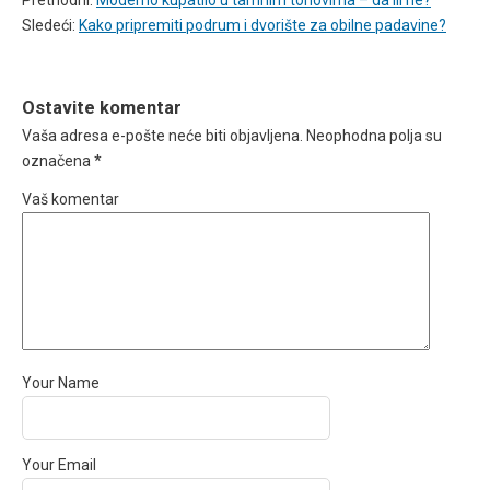
Moderno kupatilo u tamnim tonovima – da ili ne?
Kretanje
Kako pripremiti podrum i dvorište za obilne padavine?
članka
Ostavite komentar
Vaša adresa e-pošte neće biti objavljena.
Neophodna polja su
označena
*
Vaš komentar
Your Name
Your Email