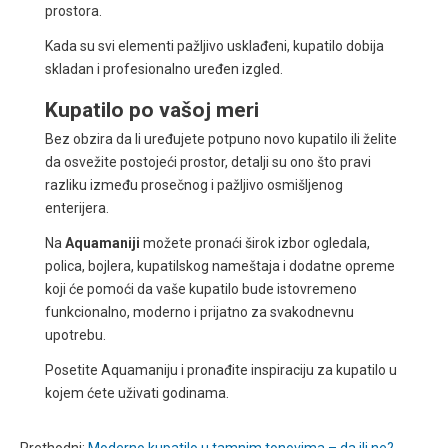
prostora.
Kada su svi elementi pažljivo usklađeni, kupatilo dobija
skladan i profesionalno uređen izgled.
Kupatilo po vašoj meri
Bez obzira da li uređujete potpuno novo kupatilo ili želite
da osvežite postojeći prostor, detalji su ono što pravi
razliku između prosečnog i pažljivo osmišljenog
enterijera.
Na
Aquamaniji
možete pronaći širok izbor ogledala,
polica, bojlera, kupatilskog nameštaja i dodatne opreme
koji će pomoći da vaše kupatilo bude istovremeno
funkcionalno, moderno i prijatno za svakodnevnu
upotrebu.
Posetite Aquamaniju i pronađite inspiraciju za kupatilo u
kojem ćete uživati godinama.