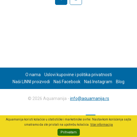
O nama
Uslovi kupovine i politika privatnosti
Naši LINNI proizvodi
Naš Facebook
Naš Instagram
Blog
© 2026 Aquamanija -
info@aquamanija.rs
Aquamanija koristi kolačiće u statističke i marketinške svrhe. Nastavkom korišćenja sajta
smatramo da ste pristali na upotrebu kolačića.
Više informacija
Prihvatam