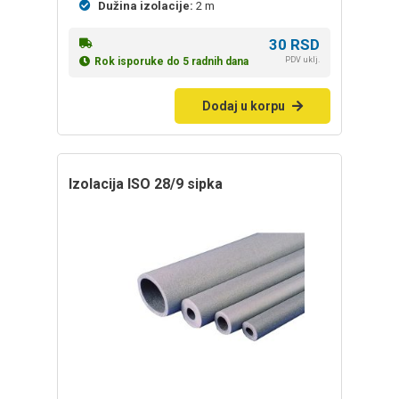
Dužina izolacije:
2 m
30
RSD
PDV uklj.
Rok isporuke do 5 radnih dana
Dodaj u korpu
izolacija ISO 28/9 sipka