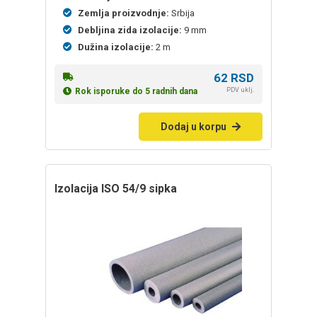
Zemlja proizvodnje:
Srbija
Debljina zida izolacije:
9 mm
Dužina izolacije:
2 m
62
RSD
PDV uklj.
Rok isporuke do 5 radnih dana
Dodaj u korpu
izolacija ISO 54/9 sipka