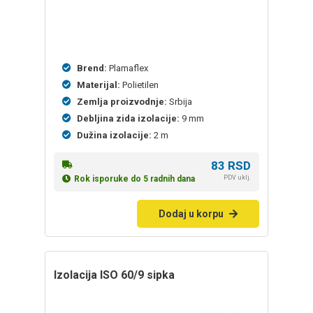
Brend:
Plamaflex
Materijal:
Polietilen
Zemlja proizvodnje:
Srbija
Debljina zida izolacije:
9 mm
Dužina izolacije:
2 m
83
RSD
PDV uklj.
Rok isporuke do 5 radnih dana
Dodaj u korpu
izolacija ISO 60/9 sipka