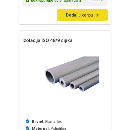
Rok isporuke do 5 radnih dana
Dodaj u korpu
izolacija ISO 48/9 sipka
Brend:
Plamaflex
Materijal:
Polietilen