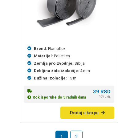
Brend:
Plamaflex
Materijal:
Polietilen
Zemlja proizvodnje:
Srbija
Debljina zida izolacije:
4 mm
Dužina izolacije:
15 m
39
RSD
PDV uklj.
Rok isporuke do 5 radnih dana
Dodaj u korpu
1
2