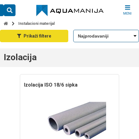
Skip
to
MENI
content
Instalacioni materijal
Prikaži filtere
Izolacija
izolacija ISO 18/6 sipka