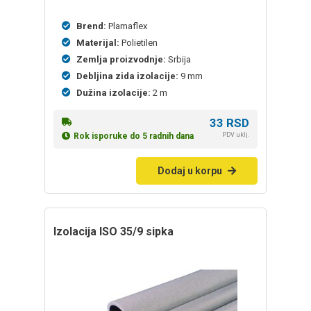
Brend:
Plamaflex
Materijal:
Polietilen
Zemlja proizvodnje:
Srbija
Debljina zida izolacije:
9 mm
Dužina izolacije:
2 m
33
RSD
PDV uklj.
Rok isporuke do 5 radnih dana
Dodaj u korpu
izolacija ISO 35/9 sipka