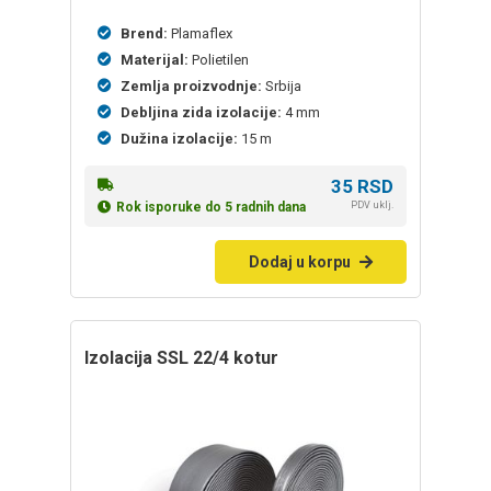
Brend:
Plamaflex
Materijal:
Polietilen
Zemlja proizvodnje:
Srbija
Debljina zida izolacije:
4 mm
Dužina izolacije:
15 m
35
RSD
PDV uklj.
Rok isporuke do 5 radnih dana
Dodaj u korpu
izolacija SSL 22/4 kotur