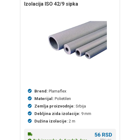
izolacija ISO 42/9 sipka
Brend:
Plamaflex
Materijal:
Polietilen
Zemlja proizvodnje:
Srbija
Debljina zida izolacije:
9 mm
Dužina izolacije:
2 m
56
RSD
PDV uklj.