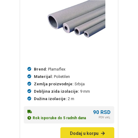
Brend:
Plamaflex
Materijal:
Polietilen
Zemlja proizvodnje:
Srbija
Debljina zida izolacije:
9 mm
Dužina izolacije:
2 m
90
RSD
PDV uklj.
Rok isporuke do 5 radnih dana
Dodaj u korpu