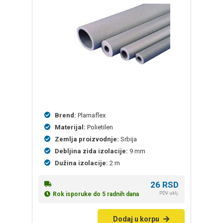
Brend:
Plamaflex
Materijal:
Polietilen
Zemlja proizvodnje:
Srbija
Debljina zida izolacije:
9 mm
Dužina izolacije:
2 m
26
RSD
PDV uklj.
Rok isporuke do 5 radnih dana
Dodaj u korpu