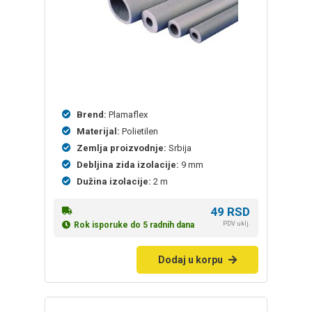
Brend:
Plamaflex
Materijal:
Polietilen
Zemlja proizvodnje:
Srbija
Debljina zida izolacije:
9 mm
Dužina izolacije:
2 m
49
RSD
PDV uklj.
Rok isporuke do 5 radnih dana
Dodaj u korpu