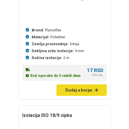
Brend:
Plamaflex
Materijal:
Polietilen
Zemlja proizvodnje:
Srbija
Debljina zida izolacije:
9 mm
Dužina izolacije:
2 m
17
RSD
PDV uklj.
Rok isporuke do 5 radnih dana
Dodaj u korpu
izolacija ISO 18/9 sipka