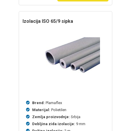
izolacija ISO 65/9 sipka
Brend:
Plamaflex
Materijal:
Polietilen
Zemlja proizvodnje:
Srbija
Debljina zida izolacije:
9 mm
Dužina izolacije:
2 m