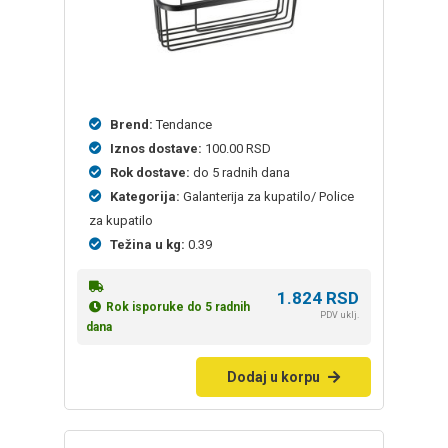
Brend:
Tendance
Iznos dostave:
100.00 RSD
Rok dostave:
do 5 radnih dana
Kategorija:
Galanterija za kupatilo/ Police
za kupatilo
Težina u kg:
0.39
1.824
RSD
Rok isporuke do 5 radnih
PDV uklj.
dana
Dodaj u korpu