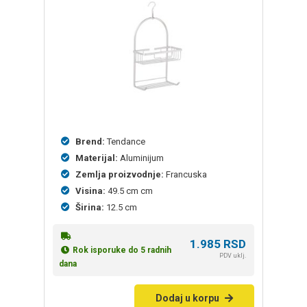
Brend:
Tendance
Materijal:
Aluminijum
Zemlja proizvodnje:
Francuska
Visina:
49.5 cm cm
Širina:
12.5 cm
1.985
RSD
Rok isporuke do 5 radnih
PDV uklj.
dana
Dodaj u korpu