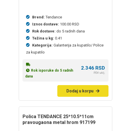
Brend:
Tendance
Iznos dostave:
100.00 RSD
Rok dostave:
do 5 radnih dana
Težina u kg:
0.41
Kategorija:
Galanterija za kupatilo/ Police
za kupatilo
2.346
RSD
Rok isporuke do 5 radnih
PDV uklj.
dana
Dodaj u korpu
polica TENDANCE 25*10.5*11cm
pravougaona metal hrom 917199