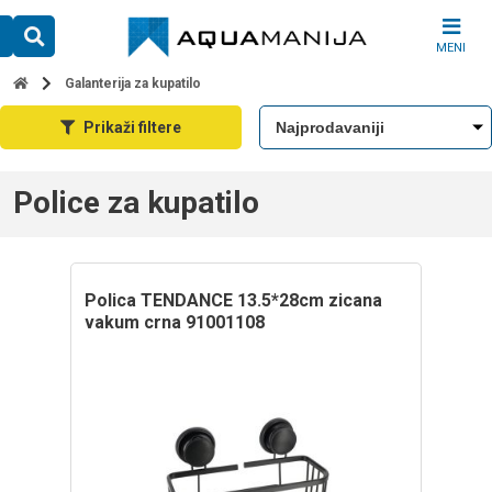
Skip
to
MENI
content
Galanterija za kupatilo
Prikaži filtere
Police za kupatilo
polica TENDANCE 13.5*28cm zicana
vakum crna 91001108