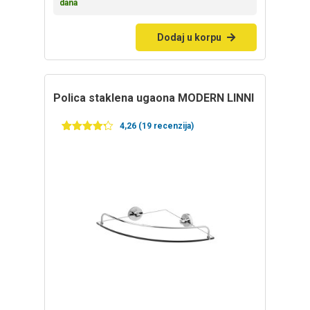
dana
Dodaj u korpu
polica staklena ugaona MODERN LINNI
4,26 (19 recenzija)
Ocenjeno
19
4.26
od 5
na
osnovu
ocena
kupaca