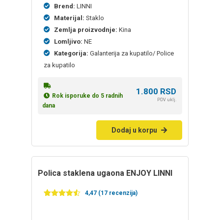
Brend:
LINNI
Materijal:
Staklo
Zemlja proizvodnje:
Kina
Lomljivo:
NE
Kategorija:
Galanterija za kupatilo/ Police
za kupatilo
1.800
RSD
Rok isporuke do 5 radnih
PDV uklj.
dana
Dodaj u korpu
polica staklena ugaona ENJOY LINNI
4,47 (17 recenzija)
Ocenjeno
17
4.47
od 5
na