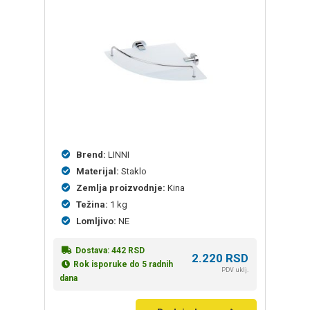
osnovu
ocena
kupaca
Brend:
LINNI
Materijal:
Staklo
Zemlja proizvodnje:
Kina
Težina:
1 kg
Lomljivo:
NE
Dostava:
442
RSD
2.220
RSD
Rok isporuke do 5 radnih
PDV uklj.
dana