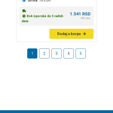
Širina:
19.5 cm
1.541
RSD
Rok isporuke do 5 radnih
PDV uklj.
dana
Dodaj u korpu
1
2
3
4
5