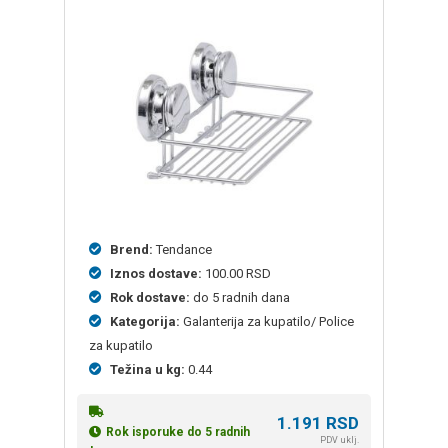
Brend:
Tendance
Iznos dostave:
100.00 RSD
Rok dostave:
do 5 radnih dana
Kategorija:
Galanterija za kupatilo/ Police
za kupatilo
Težina u kg:
0.44
1.191
RSD
Rok isporuke do 5 radnih
PDV uklj.