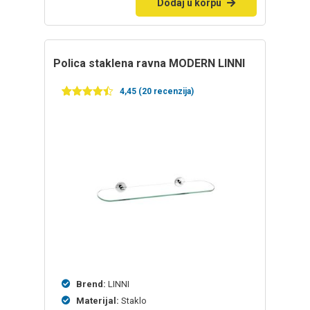
Dodaj u korpu
polica staklena ravna MODERN LINNI
4,45 (20 recenzija)
Ocenjeno
20
4.45
od 5
na
osnovu
ocena
kupaca
Brend:
LINNI
Materijal:
Staklo