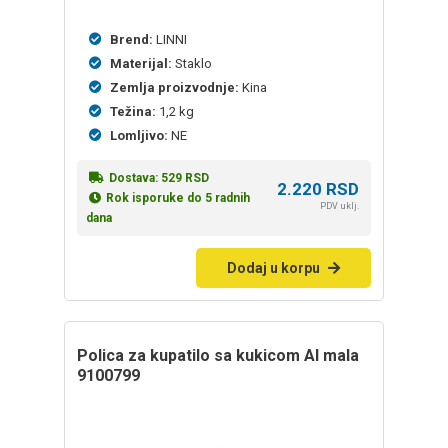
Brend:
LINNI
Materijal:
Staklo
Zemlja proizvodnje:
Kina
Težina:
1,2 kg
Lomljivo:
NE
Dostava:
529
RSD
2.220
RSD
Rok isporuke do 5 radnih
PDV uklj.
dana
Dodaj u korpu
Polica za kupatilo sa kukicom Al mala
9100799