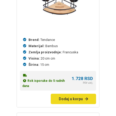
Brend:
Tendance
Materijal:
Bambus
Zemlja proizvodnje:
Francuska
Visina:
20 cm cm
Širina:
15 cm
1.728
RSD
Rok isporuke do 5 radnih
PDV uklj.
dana
Dodaj u korpu