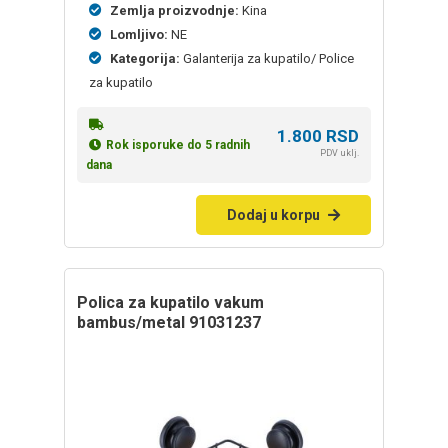
Zemlja proizvodnje:
Kina
Lomljivo:
NE
Kategorija:
Galanterija za kupatilo/ Police
za kupatilo
1.800
RSD
Rok isporuke do 5 radnih
PDV uklj.
dana
Dodaj u korpu
Polica za kupatilo vakum
bambus/metal 91031237