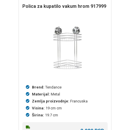
Polica za kupatilo vakum hrom 917999
Brend:
Tendance
Materijal:
Metal
Zemlja proizvodnje:
Francuska
Visina:
19 cm cm
Širina:
19.7 cm