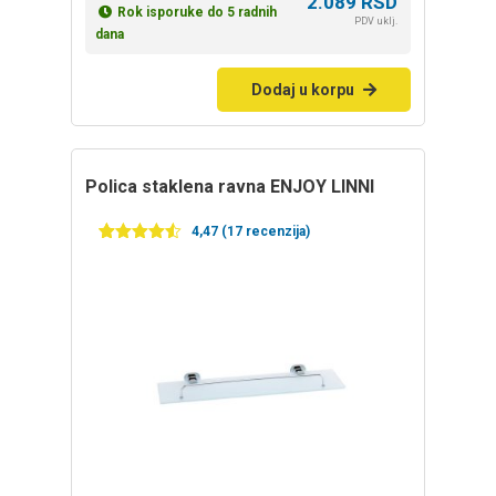
2.089
RSD
Rok isporuke do 5 radnih
PDV uklj.
dana
Dodaj u korpu
polica staklena ravna ENJOY LINNI
4,47 (17 recenzija)
Ocenjeno
17
4.47
od 5
na
osnovu
ocena
kupaca