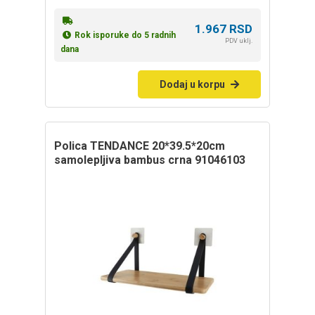
1.967
RSD
Rok isporuke do 5 radnih
PDV uklj.
dana
Dodaj u korpu
polica TENDANCE 20*39.5*20cm
samolepljiva bambus crna 91046103