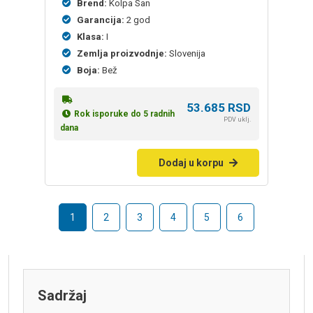
Brend:
Kolpa San
Garancija:
2 god
Klasa:
I
Zemlja proizvodnje:
Slovenija
Boja:
Bež
53.685
RSD
Rok isporuke do 5 radnih
PDV uklj.
dana
Dodaj u korpu
1
2
3
4
5
6
Sadržaj