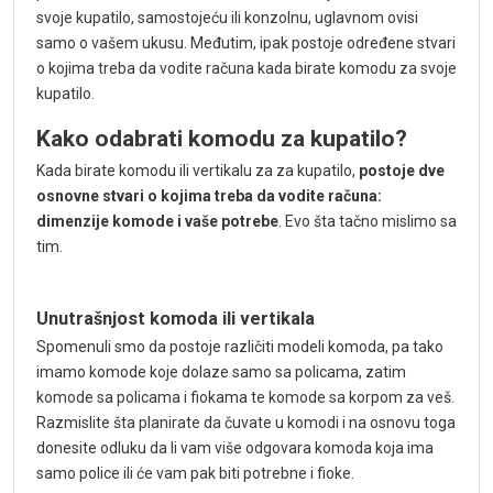
svoje kupatilo, samostojeću ili konzolnu, uglavnom ovisi
samo o vašem ukusu. Međutim, ipak postoje određene stvari
o kojima treba da vodite računa kada birate komodu za svoje
kupatilo.
Kako odabrati komodu za kupatilo?
Kada birate komodu ili vertikalu za za kupatilo,
postoje dve
osnovne stvari o kojima treba da vodite računa:
dimenzije komode i vaše potrebe
. Evo šta tačno mislimo sa
tim.
Unutrašnjost komoda ili vertikala
Spomenuli smo da postoje različiti modeli komoda, pa tako
imamo komode koje dolaze samo sa policama, zatim
komode sa policama i fiokama te komode sa korpom za veš.
Razmislite šta planirate da čuvate u komodi i na osnovu toga
donesite odluku da li vam više odgovara komoda koja ima
samo police ili će vam pak biti potrebne i fioke.