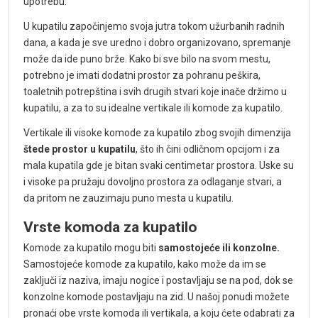
upotrebu.
U kupatilu započinjemo svoja jutra tokom užurbanih radnih
dana, a kada je sve uredno i dobro organizovano, spremanje
može da ide puno brže. Kako bi sve bilo na svom mestu,
potrebno je imati dodatni prostor za pohranu peškira,
toaletnih potrepština i svih drugih stvari koje inače držimo u
kupatilu, a za to su idealne vertikale ili komode za kupatilo.
Vertikale ili visoke komode za kupatilo zbog svojih dimenzija
štede prostor u kupatilu
, što ih čini odličnom opcijom i za
mala kupatila gde je bitan svaki centimetar prostora. Uske su
i visoke pa pružaju dovoljno prostora za odlaganje stvari, a
da pritom ne zauzimaju puno mesta u kupatilu.
Vrste komoda za kupatilo
Komode za kupatilo mogu biti
samostojeće ili konzolne.
Samostojeće komode za kupatilo, kako može da im se
zaključi iz naziva, imaju nogice i postavljaju se na pod, dok se
konzolne komode postavljaju na zid. U našoj ponudi možete
pronaći obe vrste komoda ili vertikala, a koju ćete odabrati za