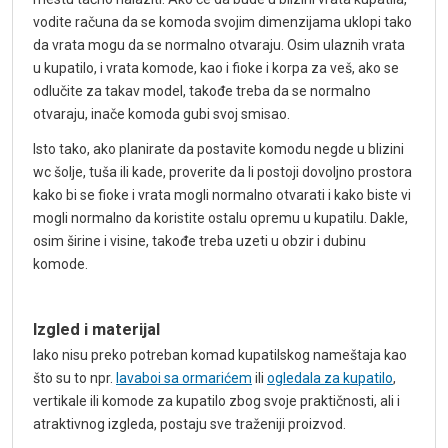
vodite računa da se komoda svojim dimenzijama uklopi tako
da vrata mogu da se normalno otvaraju. Osim ulaznih vrata
u kupatilo, i vrata komode, kao i fioke i korpa za veš, ako se
odlučite za takav model, takođe treba da se normalno
otvaraju, inače komoda gubi svoj smisao.
Isto tako, ako planirate da postavite komodu negde u blizini
wc šolje, tuša ili kade, proverite da li postoji dovoljno prostora
kako bi se fioke i vrata mogli normalno otvarati i kako biste vi
mogli normalno da koristite ostalu opremu u kupatilu. Dakle,
osim širine i visine, takođe treba uzeti u obzir i dubinu
komode.
Izgled i materijal
Iako nisu preko potreban komad kupatilskog nameštaja kao
što su to npr.
lavaboi sa ormarićem
ili
ogledala za kupatilo
,
vertikale ili komode za kupatilo zbog svoje praktičnosti, ali i
atraktivnog izgleda, postaju sve traženiji proizvod.