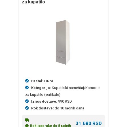
za kupatilo
Brend:
LINNI
Kategorija:
Kupatilski nameštaj/Komode
za kupatilo (vertikale)
Iznos dostave:
990 RSD
Rok dostave:
do 10 radnih dana
31.680
RSD
Rok isporuke do 5 radnih