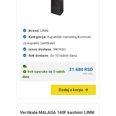
Brend:
LINNI
Kategorija:
Kupatilski nameštaj/Komode
za kupatilo (vertikale)
Iznos dostave:
990 RSD
Rok dostave:
do 10 radnih dana
31.680
RSD
Rok isporuke do 5 radnih
PDV uklj.
dana
Dodaj u korpu
Vertikala MALAGA 140F kashmir LINNI