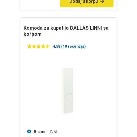
Dodaj u korpu
Komoda za kupatilo DALLAS LINNI sa
korpom
4,58 (19 recenzija)
Ocenjeno
19
4.58
od 5
na
osnovu
ocena
kupaca
Brend:
LINNI