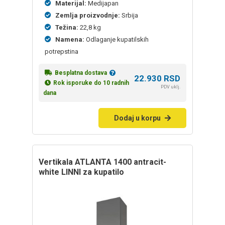
Materijal:
Medijapan
Zemlja proizvodnje:
Srbija
Težina:
22,8 kg
Namena:
Odlaganje kupatilskih
potrepstina
Besplatna dostava
22.930
RSD
Rok isporuke do 10 radnih
PDV uklj.
dana
Dodaj u korpu
vertikala ATLANTA 1400 antracit-
white LINNI za kupatilo