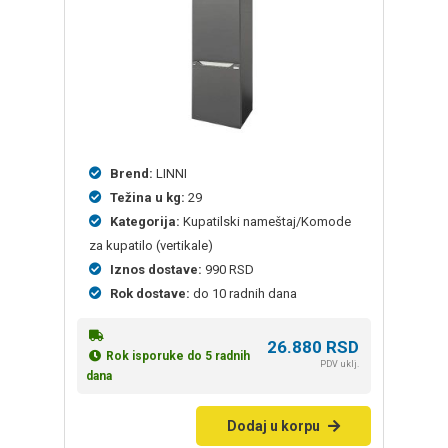
Brend:
LINNI
Težina u kg:
29
Kategorija:
Kupatilski nameštaj/Komode
za kupatilo (vertikale)
Iznos dostave:
990 RSD
Rok dostave:
do 10 radnih dana
26.880
RSD
Rok isporuke do 5 radnih
PDV uklj.
dana
Dodaj u korpu