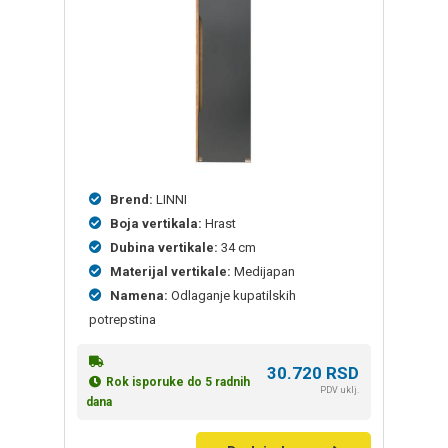
Brend:
LINNI
Boja vertikala:
Hrast
Dubina vertikale:
34 cm
Materijal vertikale:
Medijapan
Namena:
Odlaganje kupatilskih
potrepstina
30.720
RSD
Rok isporuke do 5 radnih
PDV uklj.
dana