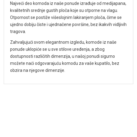
Najveći deo komoda iz naše ponude izrađuje od medijapana,
kvalitetnih srednje gustih ploča koje su otporne na vlagu.
Otpornost se postiže višeslojnim lakiranjem ploča, čime se
ujedno dobiju čiste i ujednačene površine, bez ikakvih vidljivih
tragova.
Zahvaljujući svom elegantnom izgledu, komode iz naše
ponude uklopiće se u sve stilove uređenja, a zbog
dostupnosti različitih dimenzija, u našoj ponudi sigurno
možete naći odgovarajuću komodu za vaše kupatilo, bez
obzira na njegove dimenzije.