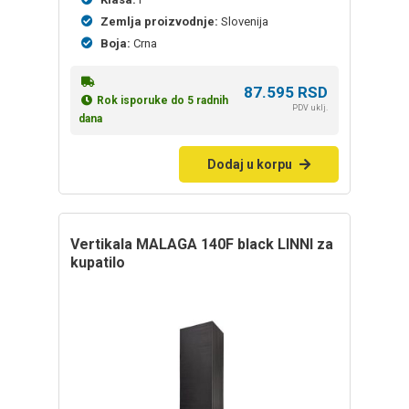
Zemlja proizvodnje:
Slovenija
Boja:
Crna
87.595
RSD
Rok isporuke do 5 radnih
PDV uklj.
dana
Dodaj u korpu
vertikala MALAGA 140F black LINNI za
kupatilo