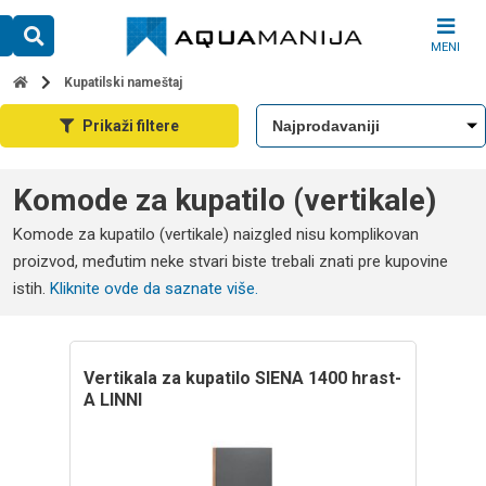
Skip
to
MENI
content
Kupatilski nameštaj
Prikaži filtere
Komode za kupatilo (vertikale)
Komode za kupatilo (vertikale) naizgled nisu komplikovan
proizvod, međutim neke stvari biste trebali znati pre kupovine
istih.
Kliknite ovde da saznate više.
Vertikala za kupatilo SIENA 1400 hrast-
A LINNI