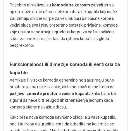
Posebno atraktivne su
komode sa korpom za veš
jer sa
njima može da se uštedi delić prostora u kupatilu koji inače
zauzimaju obične korpe za veš. Budući da obične korpe u
većini slučajeva i nisu preterano estetski privlačne, komode
koje unutar sebe imaju ugrađenu korpu za veš su odličan
izbor za one kojima je stalo da njihovo kupatilo izgleda
besprekorno.
Funkcionalnost ili dimezije komoda ili vertikala za
kupatilo
Vertikale ili visoke komode generalno ne zauzimaju puno
prostora jer su uske i visoke, ali to ne znači da ne treba da
pažljivo izmerite prostor u vašem kupatilu
kako biste bili
sigurni da neće biti neugodnih iznenađenja jednom kada
komoda stigne na vašu adresu.
Kako bi se nova komoda savršeno uklopila u vaše kupatilo,
ono šta treba da uradite jeste da odredite na kojem će se
mestu tačno nalaziti. Ako će da bude u blizini vrata kupatila,