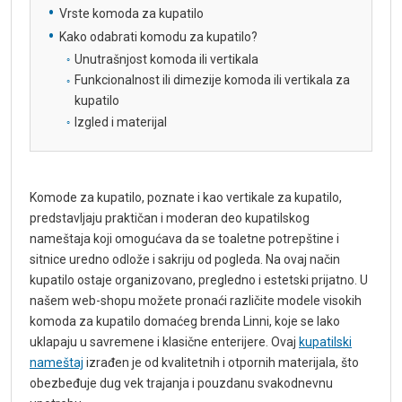
Vrste komoda za kupatilo
Kako odabrati komodu za kupatilo?
Unutrašnjost komoda ili vertikala
Funkcionalnost ili dimezije komoda ili vertikala za
kupatilo
Izgled i materijal
Komode za kupatilo, poznate i kao vertikale za kupatilo,
predstavljaju praktičan i moderan deo kupatilskog
nameštaja koji omogućava da se toaletne potrepštine i
sitnice uredno odlože i sakriju od pogleda. Na ovaj način
kupatilo ostaje organizovano, pregledno i estetski prijatno. U
našem web-shopu možete pronaći različite modele visokih
komoda za kupatilo domaćeg brenda Linni, koje se lako
uklapaju u savremene i klasične enterijere. Ovaj
kupatilski
nameštaj
izrađen je od kvalitetnih i otpornih materijala, što
obezbeđuje dug vek trajanja i pouzdanu svakodnevnu