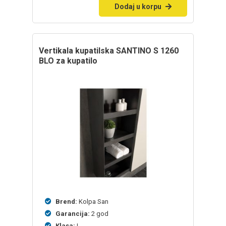
Dodaj u korpu
Vertikala kupatilska SANTINO S 1260
BLO za kupatilo
Brend:
Kolpa San
Garancija:
2 god
Klasa:
I