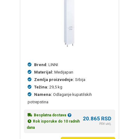
ocena
kupaca
Brend:
LINNI
Materijal:
Medijapan
Zemlja proizvodnje:
Srbija
Težina:
29,5 kg
Namena:
Odlaganje kupatilskih
potrepstina
Besplatna dostava
20.865
RSD
Rok isporuke do 10 radnih
PDV uklj.
dana