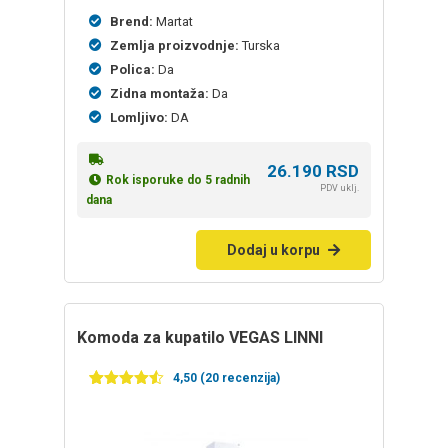
Brend:
Martat
Zemlja proizvodnje:
Turska
Polica:
Da
Zidna montaža:
Da
Lomljivo:
DA
26.190
RSD
Rok isporuke do 5 radnih
PDV uklj.
dana
Dodaj u korpu
Komoda za kupatilo VEGAS LINNI
4,50 (20 recenzija)
Ocenjeno
20
4.50
od 5
na
osnovu