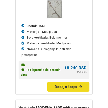
Brend:
LINNI
Materijal:
Medijapan
Boja vertikala:
Bela-mermer
Materijal vertikale:
Medijapan
Namena:
Odlaganje kupatilskih
potrepstina
18.240
RSD
Rok isporuke do 5 radnih
PDV uklj.
dana
Dodaj u korpu
vertikala MODENA 160F white-mermer