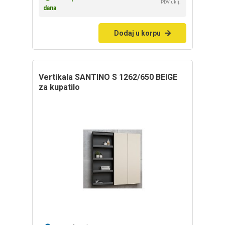
PDV uklj.
dana
Dodaj u korpu
vertikala SANTINO S 1262/650 BEIGE
za kupatilo