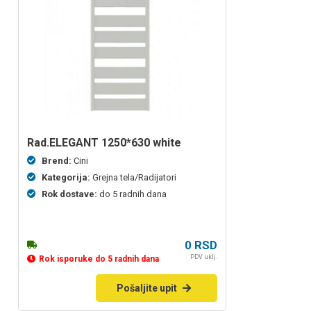
rad.ELEGANT 1250*630 white
Brend:
Cini
Kategorija:
Grejna tela/Radijatori
Rok dostave:
do 5 radnih dana
0
RSD
PDV uklj.
Rok isporuke do 5 radnih dana
Pošaljite upit