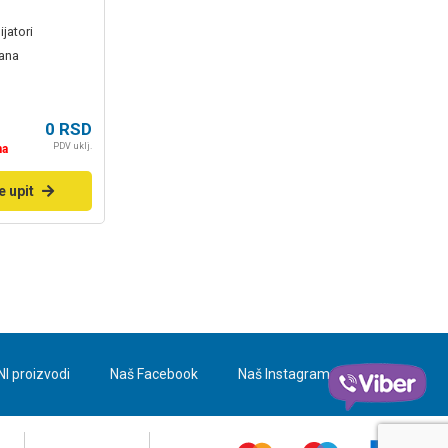
jatori
dana
0
RSD
PDV uklj.
na
e upit
NI proizvodi
Naš Facebook
Naš Instagram
Blog