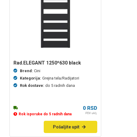
rad.ELEGANT 1250*630 black
Brend:
Cini
Kategorija:
Grejna tela/Radijatori
Rok dostave:
do 5 radnih dana
0
RSD
PDV uklj.
Rok isporuke do 5 radnih dana
Pošaljite upit