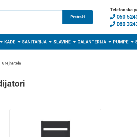
Telefonska p
060 524
Pretraži
060 324
KADE
SANITARIJA
SLAVINE
GALANTERIJA
PUMPE
Grejna tela
ijatori