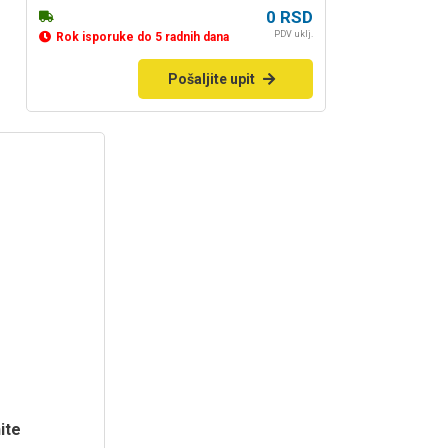
0
RSD
PDV uklj.
Rok isporuke do 5 radnih dana
Pošaljite upit
ite