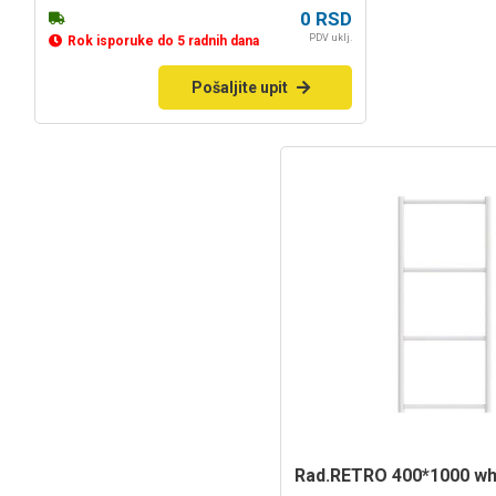
0
RSD
PDV uklj.
Rok isporuke do 5 radnih dana
Pošaljite upit
rad.RETRO 400*1000 wh