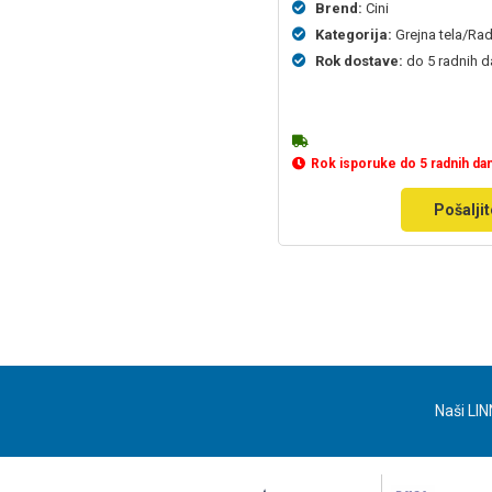
Brend:
Cini
Kategorija:
Grejna tela/Radi
Rok dostave:
do 5 radnih 
Rok isporuke do 5 radnih da
Pošaljit
Naši LIN