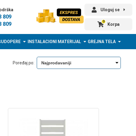
odrška
Uloguj se
3 809
0
3 809
Korpa
SUDOPERE
INSTALACIONI MATERIJAL
GREJNA TELA
Poređaj po: