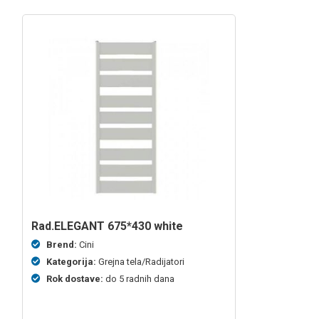
rad.ELEGANT 675*430 white
Brend:
Cini
Kategorija:
Grejna tela/Radijatori
Rok dostave:
do 5 radnih dana