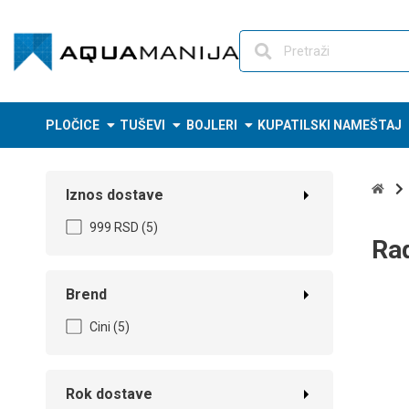
Skip
to
content
PLOČICE
TUŠEVI
BOJLERI
KUPATILSKI NAMEŠTAJ
Iznos dostave
999 RSD
(5)
Rad
Brend
Cini
(5)
Rok dostave