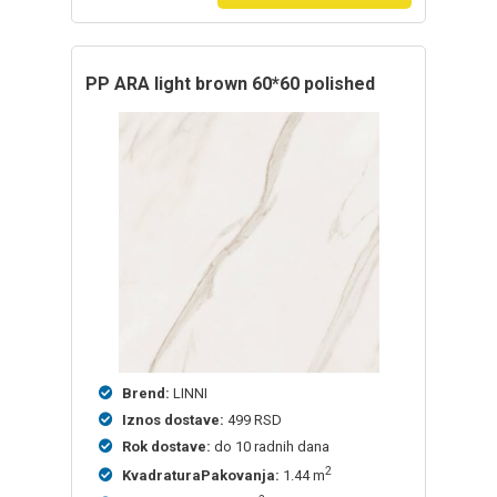
PP ARA light brown 60*60 polished
Brend:
LINNI
Iznos dostave:
499 RSD
Rok dostave:
do 10 radnih dana
2
KvadraturaPakovanja:
1.44 m