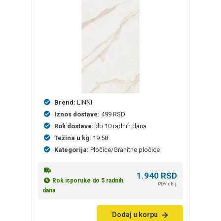
Brend:
LINNI
Iznos dostave:
499 RSD
Rok dostave:
do 10 radnih dana
Težina u kg:
19.58
Kategorija:
Pločice/Granitne pločice
1.940
RSD
Rok isporuke do 5 radnih
PDV uklj.
dana
Dodaj u korpu