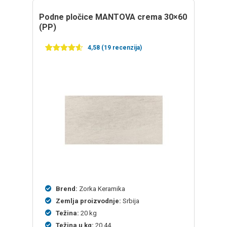
Podne pločice MANTOVA crema 30×60
(PP)
4,58 (19 recenzija)
Ocenjeno
19
4.58
od 5
na
osnovu
ocena
kupaca
Brend:
Zorka Keramika
Zemlja proizvodnje:
Srbija
Težina:
20 kg
Težina u kg:
20.44