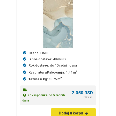
Brend:
LINNI
Iznos dostave:
499 RSD
Rok dostave:
do 10 radnih dana
2
KvadraturaPakovanja:
1.44 m
2
Težina u kg:
18.75 m
2.050
RSD
Rok isporuke do 5 radnih
PDV uklj.
dana
Dodaj u korpu