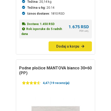
Težina:
20,14 kg
Težina u kg:
20.14
Iznos dostave:
1810 RSD
Dostava:
1.450
RSD
1.675
RSD
Rok isporuke do 5 radnih
PDV uklj.
dana
Dodaj u korpu
Podne pločice MANTOVA bianco 30×60
(PP)
4,47 (19 recenzija)
Ocenjeno
19
4.47
od 5
na
osnovu
ocena
kupaca