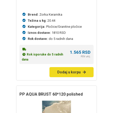
Brend:
Zorka Keramika
Težina u kg:
20.44
Kategorija:
Pločice/Granitne pločice
Iznos dostave:
1810 RSD
Rok dostave:
do 5 radnih dana
1.565
RSD
Rok isporuke do 5 radnih
PDV uklj.
dana
Dodaj u korpu
PP AQUA BRUST 60*120 polished