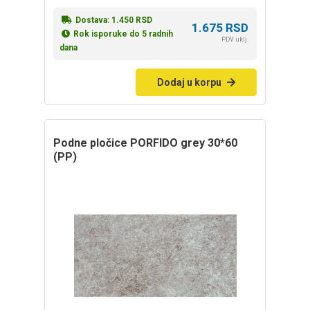
Dostava:
1.450
RSD
1.675
RSD
Rok isporuke do 5 radnih
PDV uklj.
dana
Dodaj u korpu
Podne pločice PORFIDO grey 30*60
(PP)