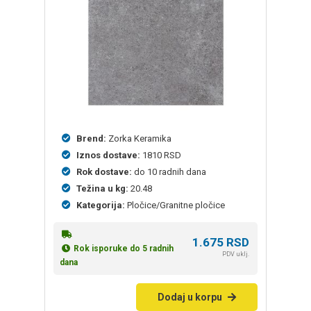
Brend:
Zorka Keramika
Iznos dostave:
1810 RSD
Rok dostave:
do 10 radnih dana
Težina u kg:
20.48
Kategorija:
Pločice/Granitne pločice
1.675
RSD
Rok isporuke do 5 radnih
PDV uklj.
dana
Dodaj u korpu