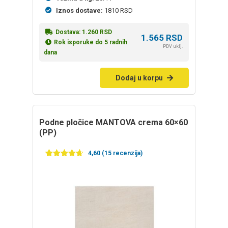
Iznos dostave:
1810 RSD
Dostava:
1.260
RSD
1.565
RSD
Rok isporuke do 5 radnih
PDV uklj.
dana
Dodaj u korpu
Podne pločice MANTOVA crema 60×60
(PP)
4,60 (15 recenzija)
Ocenjeno
15
4.60
od 5
na
osnovu
ocena
kupaca