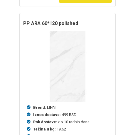
PP ARA 60*120 polished
Brend:
LINNI
Iznos dostave:
499 RSD
Rok dostave:
do 10 radnih dana
Težina u kg:
19.62