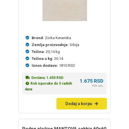
Brend:
Zorka Keramika
Zemlja proizvodnje:
Srbija
Težina:
20,14 kg
Težina u kg:
20.14
Iznos dostave:
1810 RSD
Dostava:
1.450
RSD
1.675
RSD
Rok isporuke do 5 radnih
PDV uklj.
dana
Dodaj u korpu
Podne pločice MANTOVA sabbia 60×60