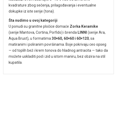
kvadrature zbog sečenja, prilagođavanja i eventualne
dokupke iz iste serije (tona).
Šta nudimo u ovoj kategoriji
U ponudi su granitne pločice domaće
Zorka Keramike
(serije Mantova, Cortina, Porfido) i brenda
LINNI
(serije Ara,
Aqua Brust), u formatima
30×60, 60×60 i 60×120
, sa
matiranim i poliranim površinama. Boje pokrivaju ceo opseg
— od toplih bež i krem tonova do hladnog antracita — tako da
možete uskladiti pod i zid u istom maniru, bez obzira na stil
kupatila.