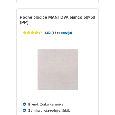
Podne pločice MANTOVA bianco 60×60
(PP)
4,53 (15 recenzija)
Ocenjeno
15
4.53
od 5
na
osnovu
ocena
kupaca
Brend:
Zorka Keramika
Zemlja proizvodnje:
Srbija