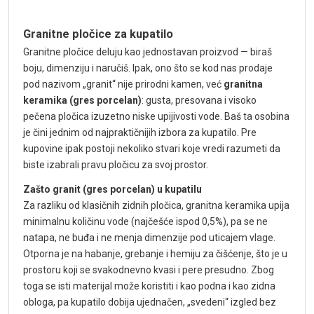
Granitne pločice za kupatilo
Granitne pločice deluju kao jednostavan proizvod — biraš
boju, dimenziju i naručiš. Ipak, ono što se kod nas prodaje
pod nazivom „granit“ nije prirodni kamen, već
granitna
keramika (gres porcelan)
: gusta, presovana i visoko
pečena pločica izuzetno niske upijivosti vode. Baš ta osobina
je čini jednim od najpraktičnijih izbora za kupatilo. Pre
kupovine ipak postoji nekoliko stvari koje vredi razumeti da
biste izabrali pravu pločicu za svoj prostor.
Zašto granit (gres porcelan) u kupatilu
Za razliku od klasičnih zidnih pločica, granitna keramika upija
minimalnu količinu vode (najčešće ispod 0,5%), pa se ne
natapa, ne buđa i ne menja dimenzije pod uticajem vlage.
Otporna je na habanje, grebanje i hemiju za čišćenje, što je u
prostoru koji se svakodnevno kvasi i pere presudno. Zbog
toga se isti materijal može koristiti i kao podna i kao zidna
obloga, pa kupatilo dobija ujednačen, „svedeni“ izgled bez