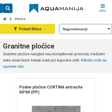
Skip
to
MENI
content
Pločice
Prikaži filtere
Granitne pločice
Granitne pločice naizgled nisu komplikovan proizvod, međutim
neke stvari biste trebali znati pre kupovine istih.
Kliknite ovde da
saznate više.
Podne pločice CORTINA antracite
60*60 (PP)