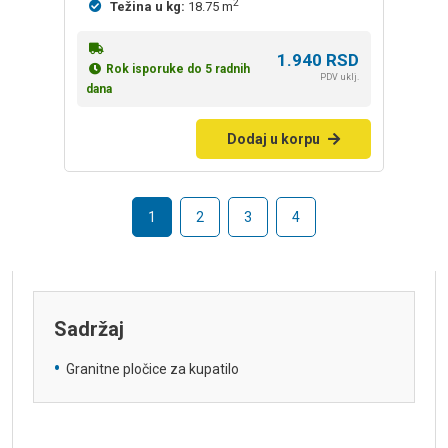
2
Težina u kg:
18.75 m
1.940
RSD
Rok isporuke do 5 radnih
PDV uklj.
dana
Dodaj u korpu
1
2
3
4
Sadržaj
Granitne pločice za kupatilo