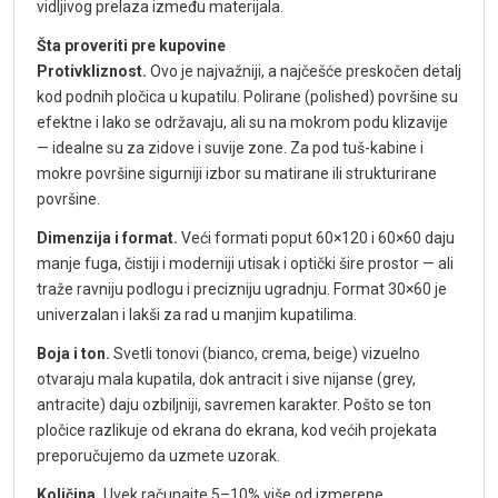
vidljivog prelaza između materijala.
Šta proveriti pre kupovine
Protivkliznost.
Ovo je najvažniji, a najčešće preskočen detalj
kod podnih pločica u kupatilu. Polirane (polished) površine su
efektne i lako se održavaju, ali su na mokrom podu klizavije
— idealne su za zidove i suvije zone. Za pod tuš-kabine i
mokre površine sigurniji izbor su matirane ili strukturirane
površine.
Dimenzija i format.
Veći formati poput 60×120 i 60×60 daju
manje fuga, čistiji i moderniji utisak i optički šire prostor — ali
traže ravniju podlogu i precizniju ugradnju. Format 30×60 je
univerzalan i lakši za rad u manjim kupatilima.
Boja i ton.
Svetli tonovi (bianco, crema, beige) vizuelno
otvaraju mala kupatila, dok antracit i sive nijanse (grey,
antracite) daju ozbiljniji, savremen karakter. Pošto se ton
pločice razlikuje od ekrana do ekrana, kod većih projekata
preporučujemo da uzmete uzorak.
Količina.
Uvek računajte 5–10% više od izmerene