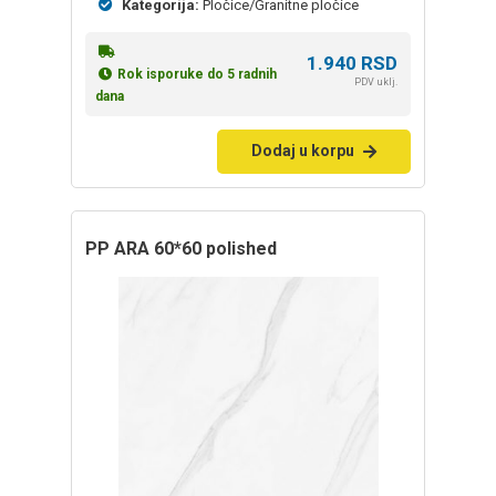
Kategorija:
Pločice/Granitne pločice
1.940
RSD
Rok isporuke do 5 radnih
PDV uklj.
dana
Dodaj u korpu
PP ARA 60*60 polished