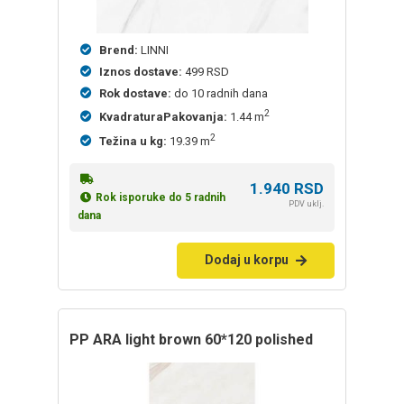
Brend:
LINNI
Iznos dostave:
499 RSD
Rok dostave:
do 10 radnih dana
2
KvadraturaPakovanja:
1.44 m
2
Težina u kg:
19.39 m
1.940
RSD
Rok isporuke do 5 radnih
PDV uklj.
dana
Dodaj u korpu
PP ARA light brown 60*120 polished