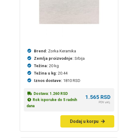
Brend:
Zorka Keramika
Zemlja proizvodnje:
Srbija
Težina:
20 kg
Težina u kg:
20.44
Iznos dostave:
1810 RSD
Dostava:
1.260
RSD
1.565
RSD
Rok isporuke do 5 radnih
PDV uklj.
dana
Dodaj u korpu