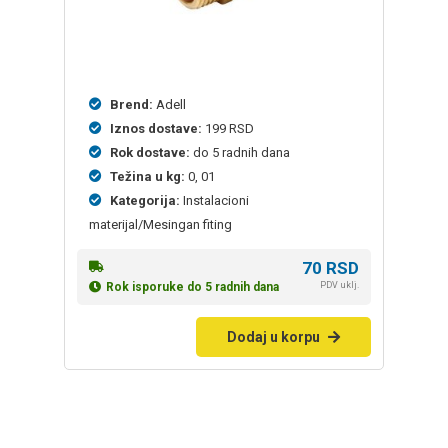
Brend:
Adell
Iznos dostave:
199 RSD
Rok dostave:
do 5 radnih dana
Težina u kg:
0, 01
Kategorija:
Instalacioni
materijal/Mesingan fiting
70
RSD
PDV uklj.
Rok isporuke do 5 radnih dana
Dodaj u korpu