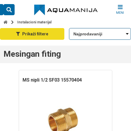
Skip
to
MENI
content
Instalacioni materijal
Prikaži filtere
Mesingan fiting
MS nipli 1/2 SF03 15570404