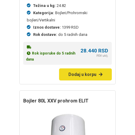
Težina u kg:
24.82
Kategorija:
Bojleri/Prohromski
bojleri/Vertikalni
Iznos dostave:
1399 RSD
Rok dostave:
do 5 radnih dana
28.440
RSD
Rok isporuke do 5 radnih
PDV uklj.
dana
Dodaj u korpu
bojler 80L XXV prohrom ELIT