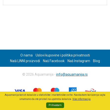
O nama
Uslovi kupovine i politika privatnosti
Naši LINNI proizvodi
Naš Facebook
Naš Instagram
Blog
© 2026 Aquamanija -
info@aquamanija.rs
Aquamanija koristi kolačiće u statističke i marketinške svrhe. Nastavkom korišćenja sajta
smatramo da ste pristali na upotrebu kolačića.
Više informacija
Prihvatam