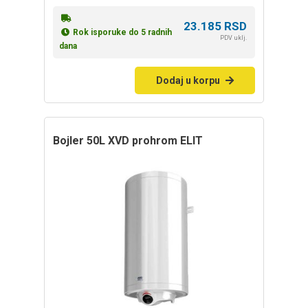
23.185
RSD
Rok isporuke do 5 radnih
PDV uklj.
dana
Dodaj u korpu
bojler 50L XVD prohrom ELIT