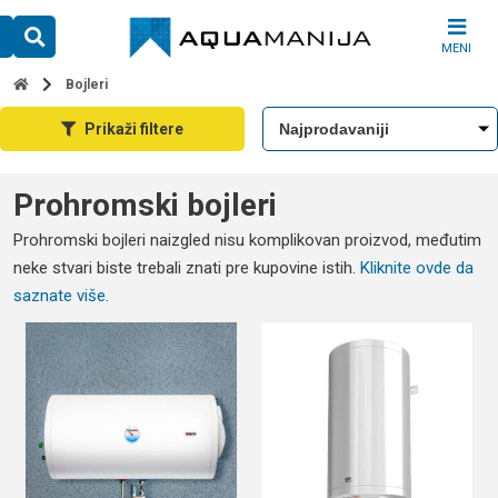
Skip
to
MENI
content
Bojleri
Prikaži filtere
Prohromski bojleri
Prohromski bojleri naizgled nisu komplikovan proizvod, međutim
neke stvari biste trebali znati pre kupovine istih.
Kliknite ovde da
saznate više.