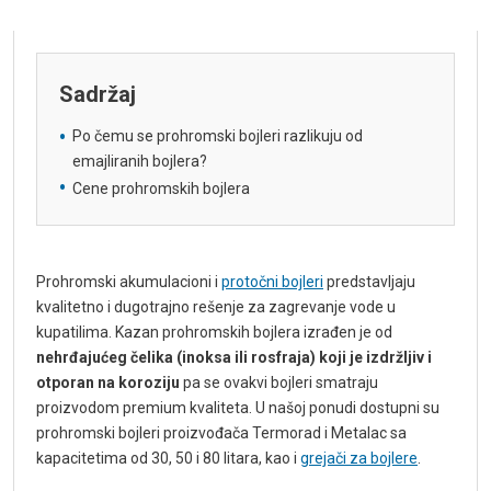
Sadržaj
Po čemu se prohromski bojleri razlikuju od
emajliranih bojlera?
Cene prohromskih bojlera
Prohromski akumulacioni i
protočni bojleri
predstavljaju
kvalitetno i dugotrajno rešenje za zagrevanje vode u
kupatilima. Kazan prohromskih bojlera izrađen je od
nehrđajućeg čelika (inoksa ili rosfraja) koji je izdržljiv i
otporan na koroziju
pa se ovakvi bojleri smatraju
proizvodom premium kvaliteta. U našoj ponudi dostupni su
prohromski bojleri proizvođača Termorad i Metalac sa
kapacitetima od 30, 50 i 80 litara, kao i
grejači za bojlere
.