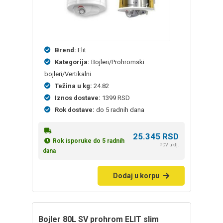
Brend:
Elit
Kategorija:
Bojleri/Prohromski
bojleri/Vertikalni
Težina u kg:
24.82
Iznos dostave:
1399 RSD
Rok dostave:
do 5 radnih dana
25.345
RSD
Rok isporuke do 5 radnih
PDV uklj.
dana
Dodaj u korpu
bojler 80L SV prohrom ELIT slim