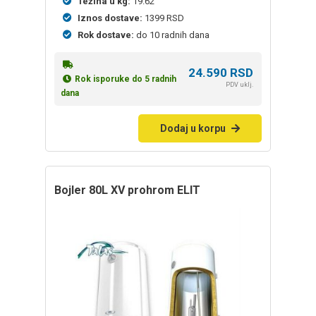
Težina u kg:
19.62
Iznos dostave:
1399 RSD
Rok dostave:
do 10 radnih dana
24.590
RSD
Rok isporuke do 5 radnih
PDV uklj.
dana
Dodaj u korpu
bojler 80L XV prohrom ELIT