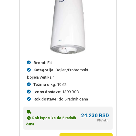
Brend:
Elit
Kategorija:
Bojleri/Prohromski
bojleri/Vertikalni
Težina u kg:
19.62
Iznos dostave:
1399 RSD
Rok dostave:
do 5 radnih dana
24.230
RSD
Rok isporuke do 5 radnih
PDV uklj.
dana