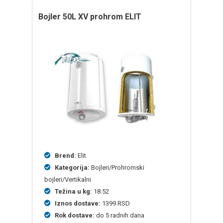
bojler 50L XV prohrom ELIT
Brend:
Elit
Kategorija:
Bojleri/Prohromski
bojleri/Vertikalni
Težina u kg:
18.52
Iznos dostave:
1399 RSD
Rok dostave:
do 5 radnih dana