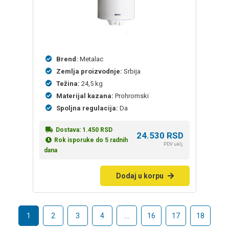
Brend:
Metalac
Zemlja proizvodnje:
Srbija
Težina:
24,5 kg
Materijal kazana:
Prohromski
Spoljna regulacija:
Da
Dostava:
1.450
RSD
24.530
RSD
Rok isporuke do 5 radnih
PDV uklj.
dana
Dodaj u korpu
1
2
3
4
…
16
17
18