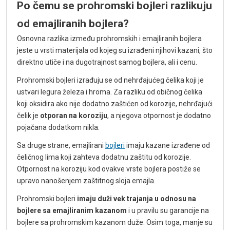
Po čemu se prohromski bojleri razlikuju
od emajliranih bojlera?
Osnovna razlika između prohromskih i emajliranih bojlera
jeste u vrsti materijala od kojeg su izrađeni njihovi kazani, što
direktno utiče i na dugotrajnost samog bojlera, ali i cenu.
Prohromski bojleri izrađuju se od nehrđajućeg čelika koji je
ustvari legura železa i hroma. Za razliku od običnog čelika
koji oksidira ako nije dodatno zaštićen od korozije, nehrđajući
čelik je
otporan na koroziju
, a njegova otpornost je dodatno
pojačana dodatkom nikla.
Sa druge strane, emajlirani
bojleri
imaju kazane izrađene od
čeličnog lima koji zahteva dodatnu zaštitu od korozije.
Otpornost na koroziju kod ovakve vrste bojlera postiže se
upravo nanošenjem zaštitnog sloja emajla.
Prohromski bojleri
imaju duži vek trajanja u odnosu na
bojlere sa emajliranim kazanom
i u pravilu su garancije na
bojlere sa prohromskim kazanom duže. Osim toga, manje su