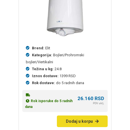
Brend:
Elit
Kategorija:
Bojleri/Prohromski
bojleri/Vertikalni
Težina u kg:
24.8
Iznos dostave:
1399 RSD
Rok dostave:
do 5 radnih dana
26.160
RSD
Rok isporuke do 5 radnih
PDV uklj.
dana
Dodaj u korpu