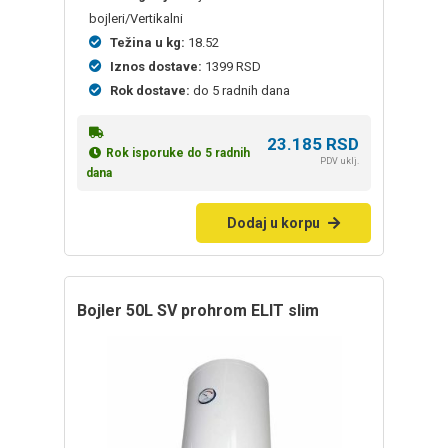
bojleri/Vertikalni
Težina u kg:
18.52
Iznos dostave:
1399 RSD
Rok dostave:
do 5 radnih dana
23.185
RSD
Rok isporuke do 5 radnih
PDV uklj.
dana
Dodaj u korpu
bojler 50L SV prohrom ELIT slim