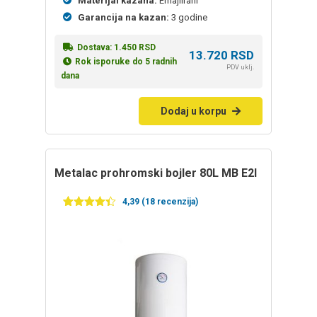
Materijal kazana:
Emajlirani
Garancija na kazan:
3 godine
Dostava:
1.450
RSD
13.720
RSD
Rok isporuke do 5 radnih
PDV uklj.
dana
Dodaj u korpu
Metalac prohromski bojler 80L MB E2I
4,39 (18 recenzija)
Ocenjeno
18
4.39
od 5
na
osnovu
ocena
kupaca