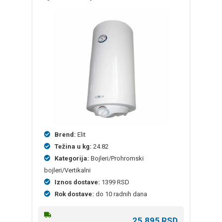
Brend:
Elit
Težina u kg:
24.82
Kategorija:
Bojleri/Prohromski
bojleri/Vertikalni
Iznos dostave:
1399 RSD
Rok dostave:
do 10 radnih dana
25.895
RSD