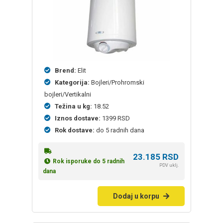
Brend:
Elit
Kategorija:
Bojleri/Prohromski
bojleri/Vertikalni
Težina u kg:
18.52
Iznos dostave:
1399 RSD
Rok dostave:
do 5 radnih dana
23.185
RSD
Rok isporuke do 5 radnih
PDV uklj.
dana
Dodaj u korpu