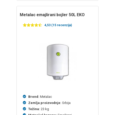
Metalac emajlirani bojler 50L EKO
4,53 (15 recenzija)
Ocenjeno
15
4.53
od 5
na
osnovu
ocena
kupaca
Brend:
Metalac
Zemlja proizvodnje:
Srbija
Težina:
23 kg