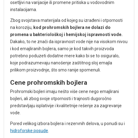
osetljivi na varijacije ili promene pritiska u vodovodnim
instalacijama.
Zbog svojstava materijala od kojeg su izrađeni i otpornosti
na koroziju,
kod prohromskih bojlera ne dolazi do
promena u bakteriološkoj i hemijskoj ispravnosti vode.
Dakako, to ne znači da ispravnost vode nije na visokom nivou
i kod emajliranih bojlera, samo je kod takvih proizvoda
potrebno poduzeti dodatne mere kako bi se to osiguralo,
koje podrazumevaju nanošenje zaštitnog sloj emajla
prilikom proizvodnje, što smo ranije spomenuli.
Cene prohromskih bojlera
Prohromski bojleri imaju nešto više cene nego emajlirani
bojleri, ali zbog svoje otpornosti i trajnosti dugoročno
predstavljaju isplativije i kvalitetnije rešenje za zagrevanje
vode.
Pored velikog izbora bojlera i rezervnih delova, u ponudi su i
hidroforske posude
.