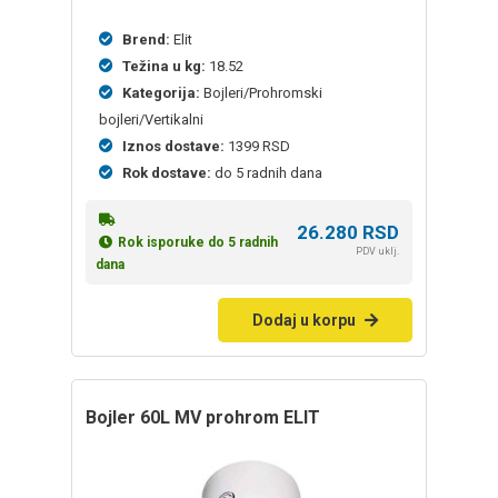
Brend:
Elit
Težina u kg:
18.52
Kategorija:
Bojleri/Prohromski
bojleri/Vertikalni
Iznos dostave:
1399 RSD
Rok dostave:
do 5 radnih dana
26.280
RSD
Rok isporuke do 5 radnih
PDV uklj.
dana
Dodaj u korpu
bojler 60L MV prohrom ELIT