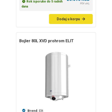
Rok isporuke do 5 radnih
PDV uklj.
dana
Dodaj u korpu
bojler 80L XVD prohrom ELIT
Brend:
Elit