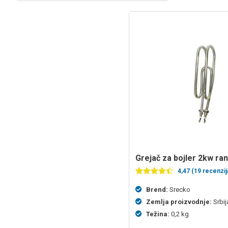
grejač za bojler 2kw r
4,47 (19 recenzij
Ocenjeno
19
4.47
od 5
Brend:
Srecko
na
Zemlja proizvodnje:
Srbij
osnovu
ocena
Težina:
0,2 kg
kupaca