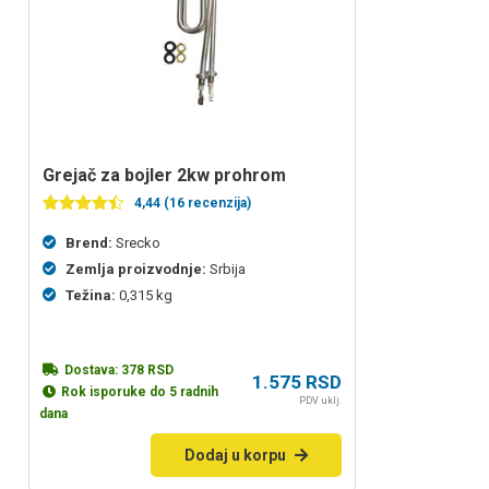
grejač za bojler 2kw prohrom
4,44 (16 recenzija)
Ocenjeno
16
4.44
od 5
Brend:
Srecko
na
Zemlja proizvodnje:
Srbija
osnovu
ocena
Težina:
0,315 kg
kupaca
Dostava:
378
RSD
1.575
RSD
Rok isporuke do 5 radnih
PDV uklj.
dana
Dodaj u korpu