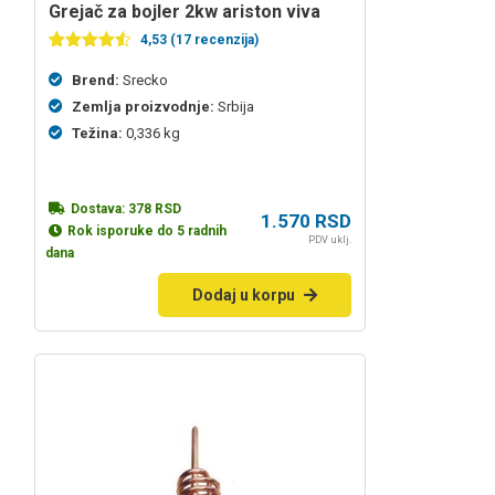
grejač za bojler 2kw ariston viva
4,53 (17 recenzija)
Ocenjeno
17
4.53
od 5
Brend:
Srecko
na
Zemlja proizvodnje:
Srbija
osnovu
ocena
Težina:
0,336 kg
kupaca
Dostava:
378
RSD
1.570
RSD
Rok isporuke do 5 radnih
PDV uklj.
dana
Dodaj u korpu