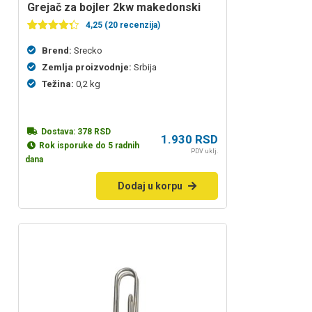
grejač za bojler 2kw makedonski
4,25 (20 recenzija)
Ocenjeno
20
4.25
od 5
Brend:
Srecko
na
Zemlja proizvodnje:
Srbija
osnovu
ocena
Težina:
0,2 kg
kupaca
Dostava:
378
RSD
1.930
RSD
Rok isporuke do 5 radnih
PDV uklj.
dana
Dodaj u korpu