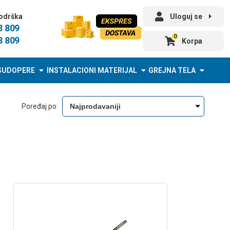
odrška
Uloguj se
3 809
0
3 809
Korpa
SUDOPERE
INSTALACIONI MATERIJAL
GREJNA TELA
Poređaj po: