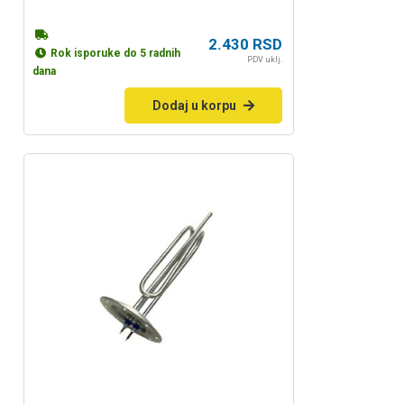
2.430
RSD
Rok isporuke do 5 radnih
PDV uklj.
dana
Dodaj u korpu