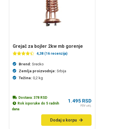
grejač za bojler 2kw mb gorenje
4,38 (16 recenzija)
Ocenjeno
16
4.38
od 5
Brend:
Srecko
na
Zemlja proizvodnje:
Srbija
osnovu
ocena
Težina:
0,2 kg
kupaca
Dostava:
378
RSD
1.495
RSD
Rok isporuke do 5 radnih
PDV uklj.
dana
Dodaj u korpu