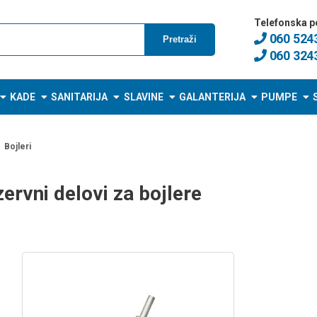
Telefonska p
060 524
Pretraži
060 324
KADE
SANITARIJA
SLAVINE
GALANTERIJA
PUMPE
Bojleri
ervni delovi za bojlere