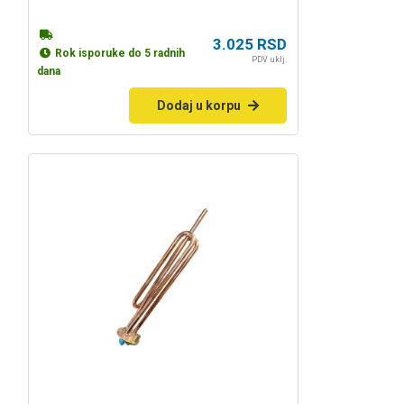
3.025
RSD
Rok isporuke do 5 radnih
PDV uklj.
dana
Dodaj u korpu