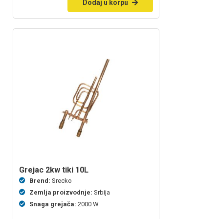
Dodaj u korpu
grejac 2kw tiki 10L
Brend:
Srecko
Zemlja proizvodnje:
Srbija
Snaga grejača:
2000 W