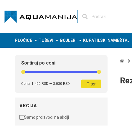
Skip
to
content
PLOČICE
TUŠEVI
BOJLERI
KUPATILSKI NAMEŠTAJ
Sortiraj po ceni
Rez
Filter
Cena:
1.490 RSD
—
3.030 RSD
AKCIJA
Samo proizvodi na akciji