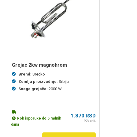
grejac 2kw magnohrom
Brend:
Srecko
Zemlja proizvodnje:
Srbija
Snaga grejača:
2000 W
1.870
RSD
Rok isporuke do 5 radnih
PDV uklj.
dana