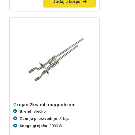
Dodaj u korpu
grejac 2kw mb magnohrom
Brend:
Srecko
Zemlja proizvodnje:
Srbija
Snaga grejača:
2000 W