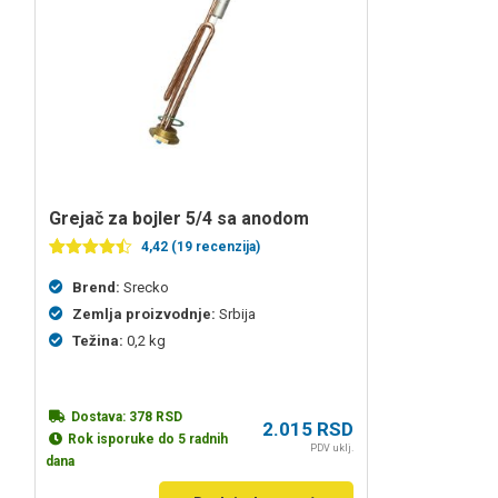
grejač za bojler 5/4 sa anodom
4,42 (19 recenzija)
Ocenjeno
19
4.42
od 5
Brend:
Srecko
na
Zemlja proizvodnje:
Srbija
osnovu
ocena
Težina:
0,2 kg
kupaca
Dostava:
378
RSD
2.015
RSD
Rok isporuke do 5 radnih
PDV uklj.
dana