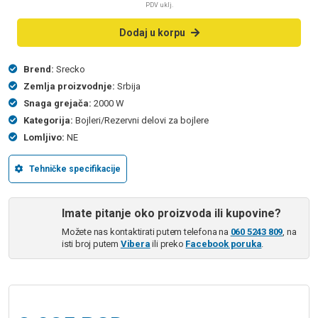
PDV uklj.
Dodaj u korpu
Brend:
Srecko
Zemlja proizvodnje:
Srbija
Snaga grejača:
2000 W
Kategorija:
Bojleri/Rezervni delovi za bojlere
Lomljivo:
NE
Tehničke specifikacije
Imate pitanje oko proizvoda ili kupovine?
Možete nas kontaktirati putem telefona na
060 5243 809
, na
isti broj putem
Vibera
ili preko
Facebook poruka
.