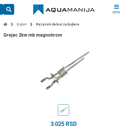
Skip
to
MENI
content
Bojleri
Rezervni delovi za bojlere
grejac 2kw mb magnohrom
3.025
RSD