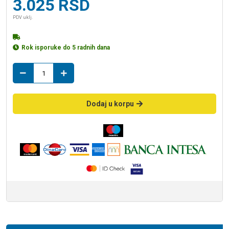
3.025
RSD
PDV uklj.
Rok isporuke do 5 radnih dana
grejac
2kw
mb
magnohrom
Dodaj u korpu
količina