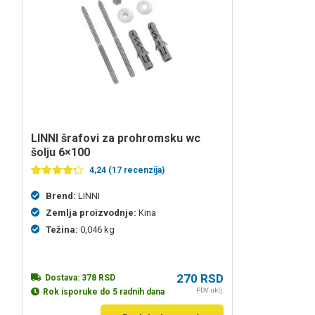
LINNI šrafovi za prohromsku wc
šolju 6×100
4,24 (17 recenzija)
Ocenjeno
17
4.24
od 5
Brend:
LINNI
na
Zemlja proizvodnje:
Kina
osnovu
ocena
Težina:
0,046 kg
kupaca
270
RSD
Dostava:
378
RSD
PDV uklj.
Rok isporuke do 5 radnih dana