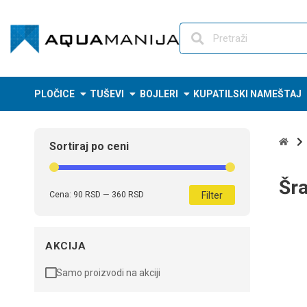
Skip
to
content
PLOČICE
TUŠEVI
BOJLERI
KUPATILSKI NAMEŠTAJ
Sortiraj po ceni
Šr
Filter
Cena:
90 RSD
—
360 RSD
AKCIJA
Samo proizvodi na akciji