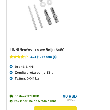
LINNI šrafovi za wc šolju 6×80
4,24 (17 recenzija)
Ocenjeno
17
4.24
od 5
Brend:
LINNI
na
osnovu
Zemlja proizvodnje:
Kina
ocena
Težina:
0,041 kg
kupaca
90
RSD
Dostava:
378
RSD
PDV uklj.
Rok isporuke do 5 radnih dana