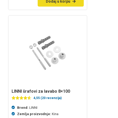
Dodaj u korpu
LINNI šrafovi za lavabo 8×100
4,55 (20 recenzija)
Ocenjeno
20
4.55
od 5
Brend:
LINNI
na
Zemlja proizvodnje:
Kina
osnovu