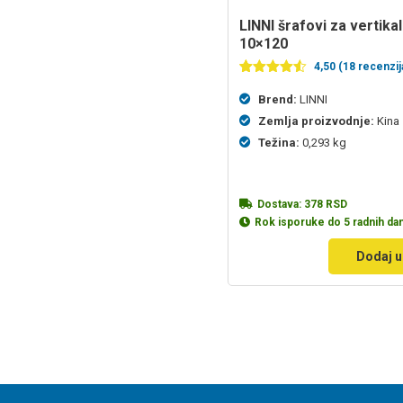
LINNI šrafovi za vertikalni bojler
10×120
4,50 (18 recenzij
Ocenjeno
18
4.50
od 5
Brend:
LINNI
na
Zemlja proizvodnje:
Kina
osnovu
ocena
Težina:
0,293 kg
kupaca
Dostava:
378
RSD
Rok isporuke do 5 radnih da
Dodaj u