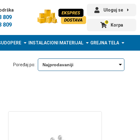
odrška
Uloguj se
3 809
0
3 809
Korpa
SUDOPERE
INSTALACIONI MATERIJAL
GREJNA TELA
Poređaj po: