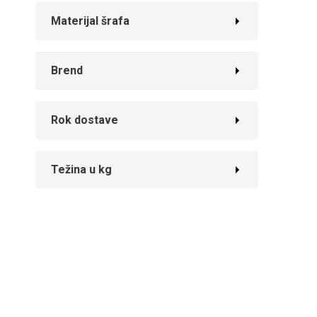
Materijal šrafa
Brend
Rok dostave
Težina u kg