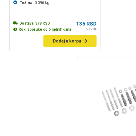
ocena
Težina:
0,096 kg
kupaca
135
RSD
Dostava:
378
RSD
PDV uklj.
Rok isporuke do 5 radnih dana
Dodaj u korpu