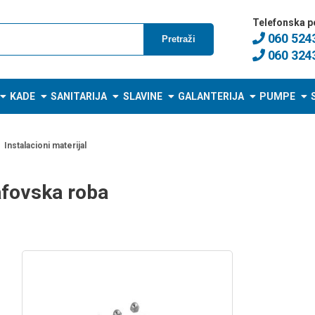
Telefonska p
060 524
Pretraži
060 324
KADE
SANITARIJA
SLAVINE
GALANTERIJA
PUMPE
Instalacioni materijal
afovska roba