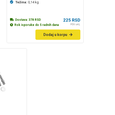
kupaca
Težina:
0,14 kg
225
RSD
Dostava:
378
RSD
PDV uklj.
Rok isporuke do 5 radnih dana
Dodaj u korpu