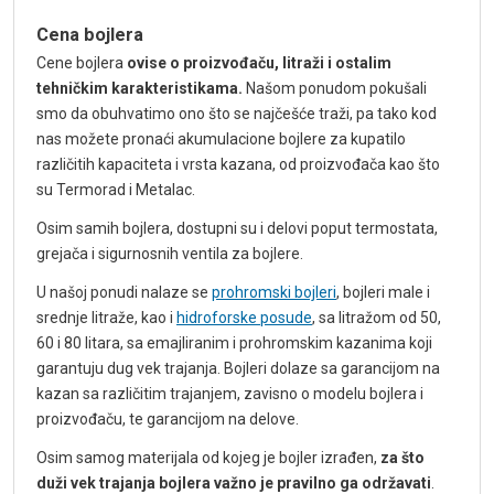
Cena bojlera
Cene bojlera
ovise o proizvođaču, litraži i ostalim
tehničkim karakteristikama.
Našom ponudom pokušali
smo da obuhvatimo ono što se najčešće traži, pa tako kod
nas možete pronaći akumulacione bojlere za kupatilo
različitih kapaciteta i vrsta kazana, od proizvođača kao što
su Termorad i Metalac.
Osim samih bojlera, dostupni su i delovi poput termostata,
grejača i sigurnosnih ventila za bojlere.
U našoj ponudi nalaze se
prohromski bojleri
, bojleri male i
srednje litraže, kao i
hidroforske posude
, sa litražom od 50,
60 i 80 litara, sa emajliranim i prohromskim kazanima koji
garantuju dug vek trajanja. Bojleri dolaze sa garancijom na
kazan sa različitim trajanjem, zavisno o modelu bojlera i
proizvođaču, te garancijom na delove.
Osim samog materijala od kojeg je bojler izrađen,
za što
duži vek trajanja bojlera važno je pravilno ga održavati
.