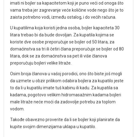
imati ni bojler sa kapacitetom koji je puno veći od onoga što
vama treba jer zagrevanje veće količine vode nego što je to
zaista potrebno vodi, između ostalog, i do većih računa.
U kupatilima koja koristi jedna osoba, bojler kapaciteta 30
litara trebao bi da bude dovoljan. Za kupatila kojima se
koriste dve osobe preporučuje se bojler od 50 litara, za
domaćinstva sa tri ili četiri člana preporučuje se bojler od 80
litara, dok se za domaćinstva sa pet ili više članova
preporučuju bojleri velike litraže.
Osim broja članova u vašoj porodici, ono što biste još mogli
da uzmete u obzir prilikom odabira bojlera za kupatilo jeste
to da li u kupatilu imate tuš kabinu ili kadu. Za kupatila sa
kadama, pogotovo velikim hidromasažnim kadama bojleri
male litraže neće moći da zadovolje potrebu za toplom
vodom.
Takođe obavezno proverite da li se bojler koji planirate da
kupite svojim dimenzijama uklapa u kupatilo.