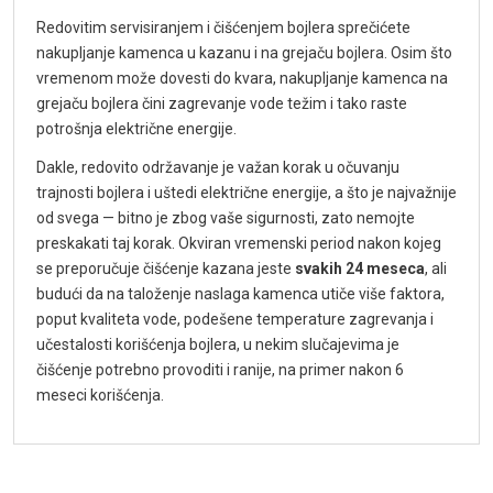
Redovitim servisiranjem i čišćenjem bojlera sprečićete
nakupljanje kamenca u kazanu i na grejaču bojlera. Osim što
vremenom može dovesti do kvara, nakupljanje kamenca na
grejaču bojlera čini zagrevanje vode težim i tako raste
potrošnja električne energije.
Dakle, redovito održavanje je važan korak u očuvanju
trajnosti bojlera i uštedi električne energije, a što je najvažnije
od svega — bitno je zbog vaše sigurnosti, zato nemojte
preskakati taj korak. Okviran vremenski period nakon kojeg
se preporučuje čišćenje kazana jeste
svakih 24 meseca
, ali
budući da na taloženje naslaga kamenca utiče više faktora,
poput kvaliteta vode, podešene temperature zagrevanja i
učestalosti korišćenja bojlera, u nekim slučajevima je
čišćenje potrebno provoditi i ranije, na primer nakon 6
meseci korišćenja.