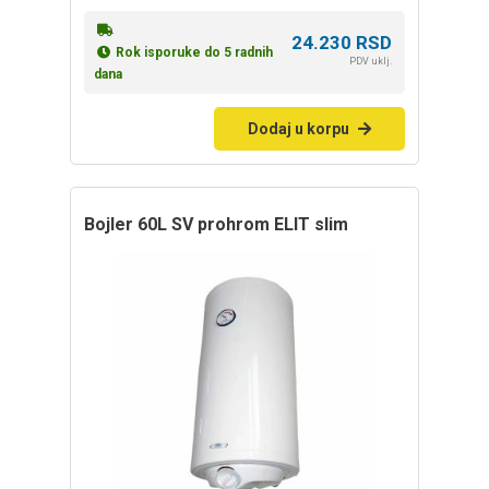
24.230
RSD
Rok isporuke do 5 radnih
PDV uklj.
dana
Dodaj u korpu
bojler 60L SV prohrom ELIT slim