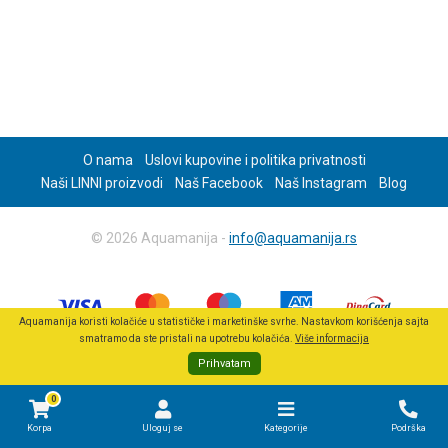
O nama
Uslovi kupovine i politika privatnosti
Naši LINNI proizvodi
Naš Facebook
Naš Instagram
Blog
© 2026 Aquamanija -
info@aquamanija.rs
Aquamanija koristi kolačiće u statističke i marketinške svrhe. Nastavkom korišćenja sajta
smatramo da ste pristali na upotrebu kolačića.
Više informacija
Prihvatam
0
Korpa
Uloguj se
Kategorije
Podrška