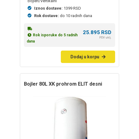
bojleri/Vertikalni
Iznos dostave:
1399 RSD
Rok dostave:
do 10 radnih dana
25.895
RSD
Rok isporuke do 5 radnih
PDV uklj.
dana
Dodaj u korpu
bojler 80L XK prohrom ELIT desni