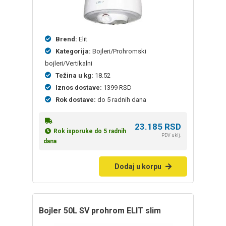
Brend:
Elit
Kategorija:
Bojleri/Prohromski
bojleri/Vertikalni
Težina u kg:
18.52
Iznos dostave:
1399 RSD
Rok dostave:
do 5 radnih dana
23.185
RSD
Rok isporuke do 5 radnih
PDV uklj.
dana
Dodaj u korpu
bojler 50L SV prohrom ELIT slim