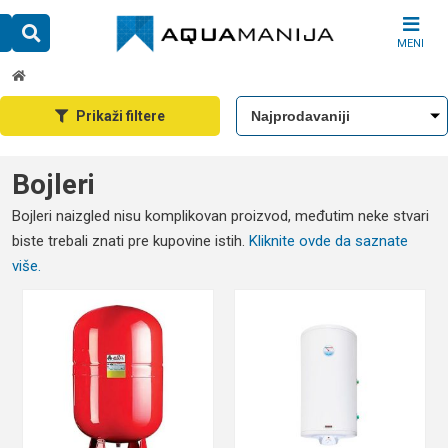
Skip
to
MENI
content
Prikaži filtere
Bojleri
Bojleri naizgled nisu komplikovan proizvod, međutim neke stvari
biste trebali znati pre kupovine istih.
Kliknite ovde da saznate
više.