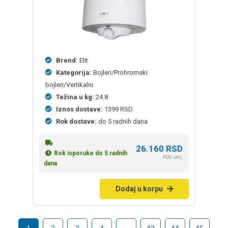
Brend:
Elit
Kategorija:
Bojleri/Prohromski
bojleri/Vertikalni
Težina u kg:
24.8
Iznos dostave:
1399 RSD
Rok dostave:
do 5 radnih dana
26.160
RSD
Rok isporuke do 5 radnih
PDV uklj.
dana
Dodaj u korpu