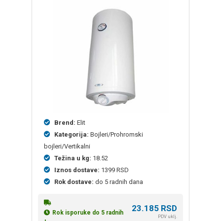
Brend:
Elit
Kategorija:
Bojleri/Prohromski
bojleri/Vertikalni
Težina u kg:
18.52
Iznos dostave:
1399 RSD
Rok dostave:
do 5 radnih dana
23.185
RSD
Rok isporuke do 5 radnih
PDV uklj.