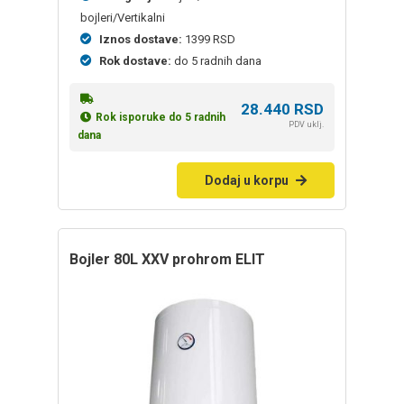
bojleri/Vertikalni
Iznos dostave:
1399 RSD
Rok dostave:
do 5 radnih dana
28.440
RSD
Rok isporuke do 5 radnih
PDV uklj.
dana
Dodaj u korpu
bojler 80L XXV prohrom ELIT