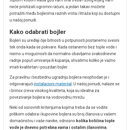
toplom vodom kada god vam ona treba i zbog kojeg vam
neće pristizati ogromni računi, a jedan takav možete
potražiti među bojlerima raznih vrsta i litraža koji su dostupni
u našoj ponudi.
Kako odabrati bojler
Bojleri su uređaji čije bitnosti u potpunosti postanemo svesni
tek onda kada se pokvare. Kada ostanemo bez tople vode i
nismo u mogućnosti da normalno obavljamo svakodnevne
radnje poput umivanja ili kupanja, shvatimo koliko je važno
imati kvalitetan i pouzdan bojler.
Za pravilnu i bezbednu ugradnju bojlera neophodan je i
odgovarajući
instalacioni materijal
. U našoj ponudi, nalaze se
i brinox creva visokog kvaliteta, koja su idealna za
povezivanje bojlera na vodovodnu mrežu.
Neki od osnovnih kriterijuma kojima treba da se vodite
prilikom odabira i kupovine bojlera su broj članova u vašem
domaćinstvu i vaše navike, odnosno
kolika količina tople
vode je dnevno potrebna vama i ostalim članovima.