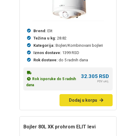
Brend:
Elit
Težina u kg:
28.82
Kategorija:
Bojleri/Kombinovani bojleri
Iznos dostave:
1399 RSD
Rok dostave:
do 5 radnih dana
32.305
RSD
Rok isporuke do 5 radnih
PDV uklj.
dana
Dodaj u korpu
bojler 80L XK prohrom ELIT levi