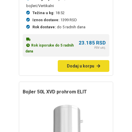
bojleri/Vertikalni
Težina u kg:
18.52
Iznos dostave:
1399 RSD
Rok dostave:
do 5 radnih dana
23.185
RSD
Rok isporuke do 5 radnih
PDV uklj.
dana
Dodaj u korpu
bojler 50L XVD prohrom ELIT