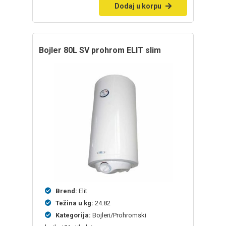
Dodaj u korpu
bojler 80L SV prohrom ELIT slim
Brend:
Elit
Težina u kg:
24.82
Kategorija:
Bojleri/Prohromski