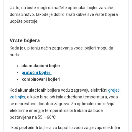
Uz to, da biste mogli da nađete optimalan bojler za vaše
domaćinstvo, takođe je dobro znati kakve sve vrste bojlera
uopšte postoje.
Vrste bojlera
Kada je u pitanju način zagrevanja vode, bojleri mogu da
budu:
akumulacioni bojleri
protočni bojleri
kombinovani bojleri
Kod
akumulacionih
bojlera vodu zagrevaju električni
grejači
za bojler
, a kako bi se održala određena temperatura, voda
se neprestano dodatno zagreva. Za optimalnu potrošnju
električne energije temperatura bi trebala da bude
postavljena na 55 – 60°C.
I kod
protočnih
bojlera za kupatilo vodu zagrevaju električni