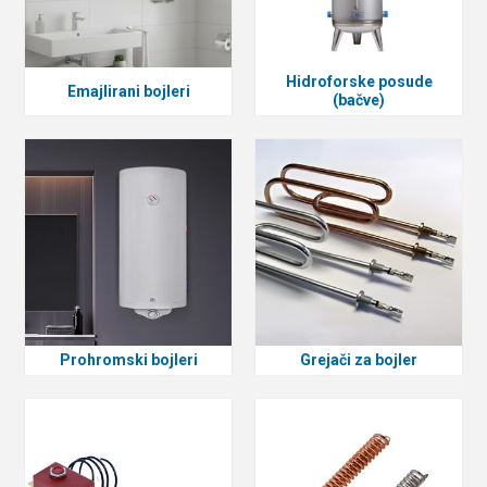
Hidroforske posude
Emajlirani bojleri
(bačve)
Prohromski bojleri
Grejači za bojler