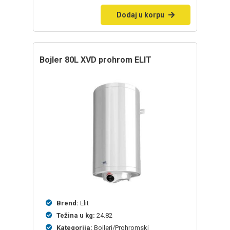
Dodaj u korpu
bojler 80L XVD prohrom ELIT
Brend:
Elit
Težina u kg:
24.82
Kategorija:
Bojleri/Prohromski