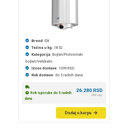
Brend:
Elit
Težina u kg:
18.52
Kategorija:
Bojleri/Prohromski
bojleri/Vertikalni
Iznos dostave:
1399 RSD
Rok dostave:
do 5 radnih dana
26.280
RSD
Rok isporuke do 5 radnih
PDV uklj.
dana
Dodaj u korpu