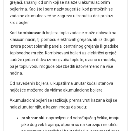
grejači, snažniji od onih koji se nalaze u akumulacionim
bojlerima. Kao što i sam naziv sugeriše, kod protočnih se
voda ne akumulira već se zagreva u trenutku dok prolazi
kroz bojler.
Kod
kombinovanih
bojlera topla voda se može dobivati na
klasičan način, tj. pomoću električnih grejača, ali i iz drugih
izvora poput solarnih panela, centralnog grejanja ili gradske
toplovodne mreže. Kombinovani bojleri uz električni grejač
sadrže i jedan ili dva izmenjivača toplote, ovisno o modelu,
pa je toplu vodu moguće obezbediti istovremeno na više
načina.
Od navedenih bojlera, u kupatilima unutar kuća i stanova
najčešće možemo da vidimo akumulacione bojlere.
Akumulacioni bojleri se razlikuju prema vrsti kazana koji se
nalazi unutar njih, a kazani mogu da budu:
prohromski
: napravljeni od nehrđajućeg čelika, imaju
jako dug vek trajanja, otporni su na koroziju i ne utiču