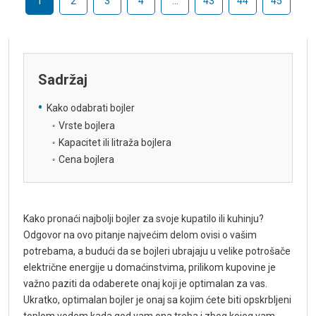
1
2
3
4
…
43
44
45
Sadržaj
Kako odabrati bojler
Vrste bojlera
Kapacitet ili litraža bojlera
Cena bojlera
Kako pronaći najbolji bojler za svoje kupatilo ili kuhinju?
Odgovor na ovo pitanje najvećim delom ovisi o vašim
potrebama, a budući da se bojleri ubrajaju u velike potrošače
električne energije u domaćinstvima, prilikom kupovine je
važno paziti da odaberete onaj koji je optimalan za vas.
Ukratko, optimalan bojler je onaj sa kojim ćete biti opskrbljeni