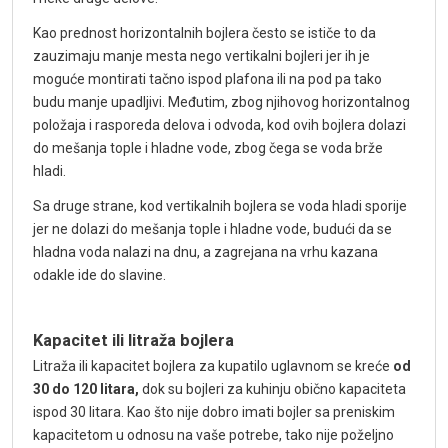
Kao prednost horizontalnih bojlera često se ističe to da
zauzimaju manje mesta nego vertikalni bojleri jer ih je
moguće montirati tačno ispod plafona ili na pod pa tako
budu manje upadljivi. Međutim, zbog njihovog horizontalnog
položaja i rasporeda delova i odvoda, kod ovih bojlera dolazi
do mešanja tople i hladne vode, zbog čega se voda brže
hladi.
Sa druge strane, kod vertikalnih bojlera se voda hladi sporije
jer ne dolazi do mešanja tople i hladne vode, budući da se
hladna voda nalazi na dnu, a zagrejana na vrhu kazana
odakle ide do slavine.
Kapacitet ili litraža bojlera
Litraža ili kapacitet bojlera za kupatilo uglavnom se kreće
od
30 do 120 litara,
dok su bojleri za kuhinju obično kapaciteta
ispod 30 litara. Kao što nije dobro imati bojler sa preniskim
kapacitetom u odnosu na vaše potrebe, tako nije poželjno