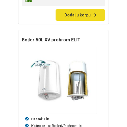
dana
Dodaj u korpu
bojler 50L XV prohrom ELIT
Brend:
Elit
Kategorija:
Bojleri/Prohromski