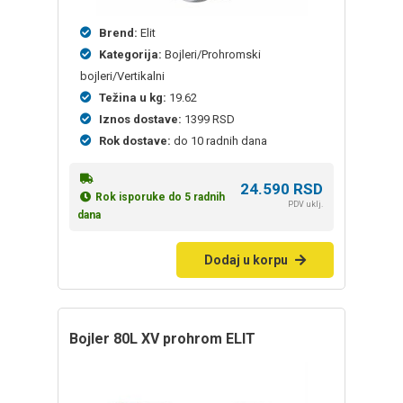
Brend:
Elit
Kategorija:
Bojleri/Prohromski
bojleri/Vertikalni
Težina u kg:
19.62
Iznos dostave:
1399 RSD
Rok dostave:
do 10 radnih dana
24.590
RSD
Rok isporuke do 5 radnih
PDV uklj.
dana
Dodaj u korpu
bojler 80L XV prohrom ELIT