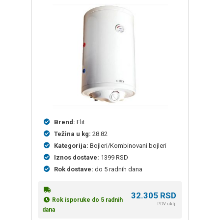
Brend:
Elit
Težina u kg:
28.82
Kategorija:
Bojleri/Kombinovani bojleri
Iznos dostave:
1399 RSD
Rok dostave:
do 5 radnih dana
32.305
RSD
Rok isporuke do 5 radnih
PDV uklj.
dana