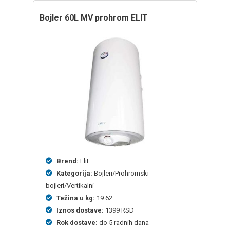
bojler 60L MV prohrom ELIT
Brend:
Elit
Kategorija:
Bojleri/Prohromski
bojleri/Vertikalni
Težina u kg:
19.62
Iznos dostave:
1399 RSD
Rok dostave:
do 5 radnih dana