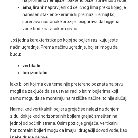
na promenu hemijske i bakteriološke ispravnosti vode.
emajlirani
: napravljeni od čeličnog lima preko kojeg je
nanesen stakleno-keramički premaz ili emajl koji
sprečava nastanak korozije i osigurava da higijena
vode bude na visokom nivou
Još jedna karakteristika po kojoj se bojleri razlikuju jeste
način ugradnje. Prema načinu ugradnje, bojleri mogu da
budu:
vertikalni
horizontalni
Iako bi oni kojima ova tema nije preterano poznata na prvu
mogli da zaključe da se ustvari radi o istim bojlerima koji
samo mogu da se montiraju na različite načine, to nije slučaj.
Naime, kod vertikalnih bojlera grejač se nalazi na donjem
zidu, dok je kod horizontalnih bojlera grejač smešten na
jednoj od bočnih strana. Osim pozicije grejača, vertikalni i
horizontalni bojleri mogu da imaju i drugačiji dovod vode, kao
i neke druge delove.