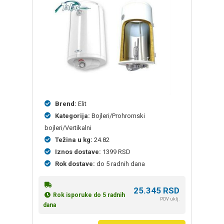
Brend:
Elit
Kategorija:
Bojleri/Prohromski
bojleri/Vertikalni
Težina u kg:
24.82
Iznos dostave:
1399 RSD
Rok dostave:
do 5 radnih dana
25.345
RSD
Rok isporuke do 5 radnih
PDV uklj.
dana