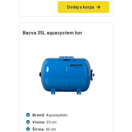
Dodaj u korpu
bacva 35L aquasystem hor
Brend:
Aquasystem
Visina:
35 cm
Širina:
45 cm