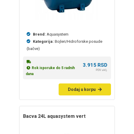
Brend:
Aquasystem
Kategorija:
Bojleri/Hidroforske posude
(bačve)
3.915
RSD
Rok isporuke do 5 radnih
PDV uklj.
dana
Dodaj u korpu
bacva 24L aquasystem vert