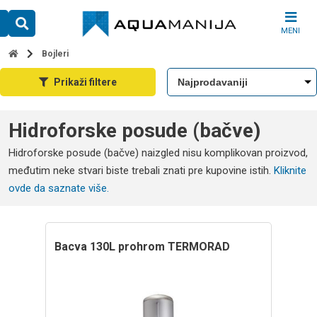
Skip
to
MENI
content
Bojleri
Prikaži filtere
Hidroforske posude (bačve)
Hidroforske posude (bačve) naizgled nisu komplikovan proizvod,
međutim neke stvari biste trebali znati pre kupovine istih.
Kliknite
ovde da saznate više.
bacva 130L prohrom TERMORAD