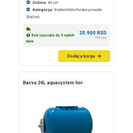
Dužina:
45 cm
Kategorija:
Bojleri/Hidroforske posude
(bačve)
20.900
RSD
Rok isporuke do 5 radnih
PDV uklj.
dana
Dodaj u korpu
bacva 24L aquasystem hor