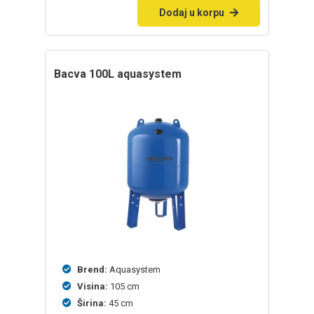
Dodaj u korpu
bacva 100L aquasystem
Brend:
Aquasystem
Visina:
105 cm
Širina:
45 cm