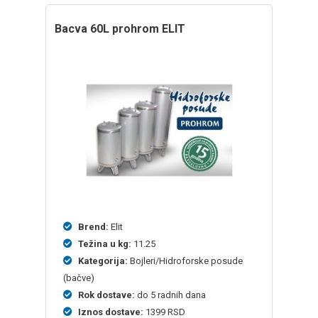
bacva 60L prohrom ELIT
Brend:
Elit
Težina u kg:
11.25
Kategorija:
Bojleri/Hidroforske posude
(bačve)
Rok dostave:
do 5 radnih dana
Iznos dostave:
1399 RSD