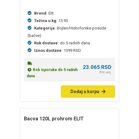
Brend:
Elit
Težina u kg:
15.95
Kategorija:
Bojleri/Hidroforske posude
(bačve)
Rok dostave:
do 5 radnih dana
Iznos dostave:
1399 RSD
23.065
RSD
Rok isporuke do 5 radnih
PDV uklj.
dana
Dodaj u korpu
bacva 120L prohrom ELIT