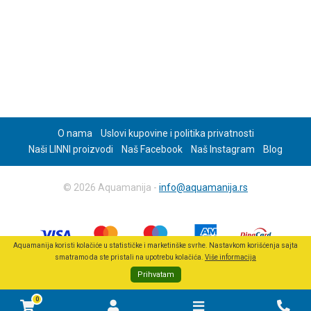
O nama
Uslovi kupovine i politika privatnosti
Naši LINNI proizvodi
Naš Facebook
Naš Instagram
Blog
© 2026 Aquamanija -
info@aquamanija.rs
Aquamanija koristi kolačiće u statističke i marketinške svrhe. Nastavkom korišćenja sajta
smatramo da ste pristali na upotrebu kolačića.
Više informacija
Prihvatam
0