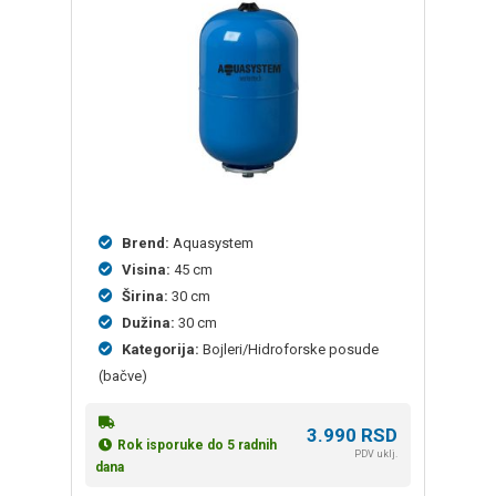
Brend:
Aquasystem
Visina:
45 cm
Širina:
30 cm
Dužina:
30 cm
Kategorija:
Bojleri/Hidroforske posude
(bačve)
3.990
RSD
Rok isporuke do 5 radnih
PDV uklj.
dana