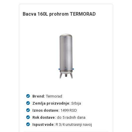
bacva 160L prohrom TERMORAD
Brend:
Termorad
Zemlja proizvodnje:
Srbija
Iznos dostave:
1499 RSD
Rok dostave:
do 5 radnih dana
Ispust vode:
R 3/4 unutrasnji navoj