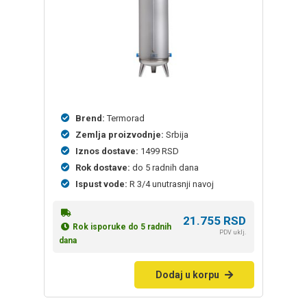
Brend:
Termorad
Zemlja proizvodnje:
Srbija
Iznos dostave:
1499 RSD
Rok dostave:
do 5 radnih dana
Ispust vode:
R 3/4 unutrasnji navoj
21.755
RSD
Rok isporuke do 5 radnih
PDV uklj.
dana
Dodaj u korpu