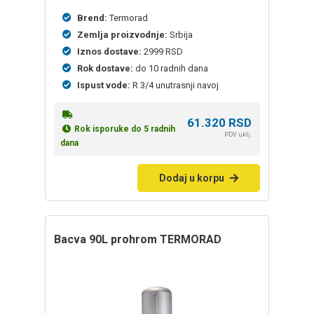
Brend:
Termorad
Zemlja proizvodnje:
Srbija
Iznos dostave:
2999 RSD
Rok dostave:
do 10 radnih dana
Ispust vode:
R 3/4 unutrasnji navoj
61.320
RSD
Rok isporuke do 5 radnih
PDV uklj.
dana
Dodaj u korpu
bacva 90L prohrom TERMORAD