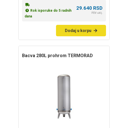
29.640
RSD
Rok isporuke do 5 radnih
PDV uklj.
dana
Dodaj u korpu
bacva 280L prohrom TERMORAD