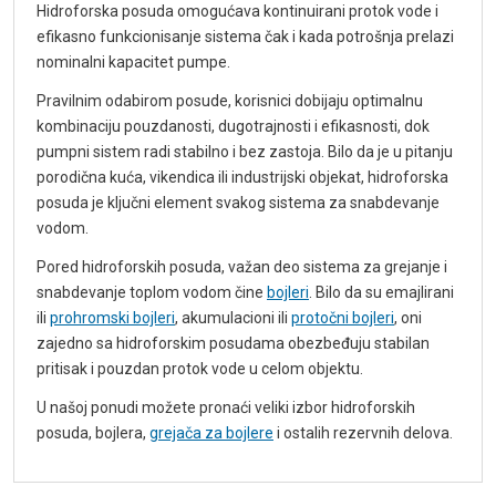
Hidroforska posuda omogućava kontinuirani protok vode i
efikasno funkcionisanje sistema čak i kada potrošnja prelazi
nominalni kapacitet pumpe.
Pravilnim odabirom posude, korisnici dobijaju optimalnu
kombinaciju pouzdanosti, dugotrajnosti i efikasnosti, dok
pumpni sistem radi stabilno i bez zastoja. Bilo da je u pitanju
porodična kuća, vikendica ili industrijski objekat, hidroforska
posuda je ključni element svakog sistema za snabdevanje
vodom.
Pored hidroforskih posuda, važan deo sistema za grejanje i
snabdevanje toplom vodom čine
bojleri
. Bilo da su emajlirani
ili
prohromski bojleri
, akumulacioni ili
protočni bojleri
, oni
zajedno sa hidroforskim posudama obezbeđuju stabilan
pritisak i pouzdan protok vode u celom objektu.
U našoj ponudi možete pronaći veliki izbor hidroforskih
posuda, bojlera,
grejača za bojlere
i ostalih rezervnih delova.