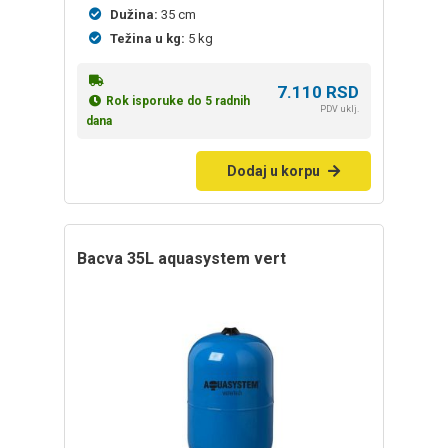
Dužina:
35 cm
Težina u kg:
5 kg
7.110
RSD
Rok isporuke do 5 radnih
PDV uklj.
dana
Dodaj u korpu
bacva 35L aquasystem vert