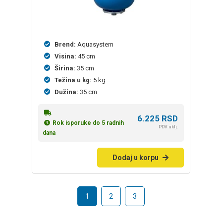
Brend:
Aquasystem
Visina:
45 cm
Širina:
35 cm
Težina u kg:
5 kg
Dužina:
35 cm
6.225
RSD
Rok isporuke do 5 radnih
PDV uklj.
dana
Dodaj u korpu
1
2
3