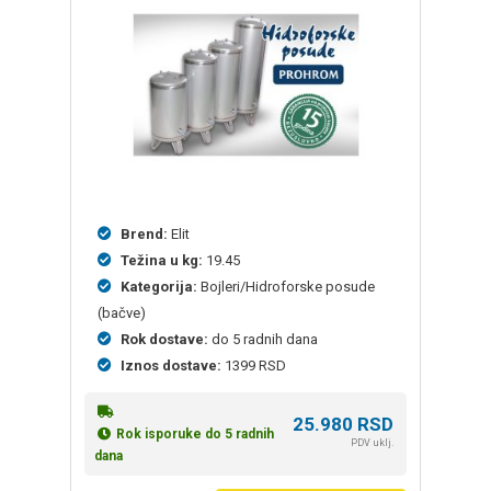
Brend:
Elit
Težina u kg:
19.45
Kategorija:
Bojleri/Hidroforske posude
(bačve)
Rok dostave:
do 5 radnih dana
Iznos dostave:
1399 RSD
25.980
RSD
Rok isporuke do 5 radnih
PDV uklj.
dana