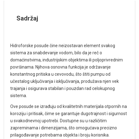
Sadržaj
Hidroforske posude čine neizostavan element svakog
sistema za snabdevanje vodom, bilo da je reč o
domaćinstvima, industrijskim objektima ili poljoprivrednim
površinama. Njihova osnovna funkcija je održavanje
konstantnog pritiska u cevovodu, što štiti pumpu od
učestalog uključivanja i isključivanja, produžava njen vek
trajanja i osigurava stabilan i pouzdan rad celokupnog
sistema.
Ove posude se izrađuju od kvalitetnih materijala otpornih na
koroziju i pritisak, čime se garantuje dugotrajnost i sigurnost
u svakodnevnoj upotrebi. Dostupne su u različitim
zapreminama i dimenzijama, što omogućava precizno
prilagođavanje potrebama objekta i broju korisnika.