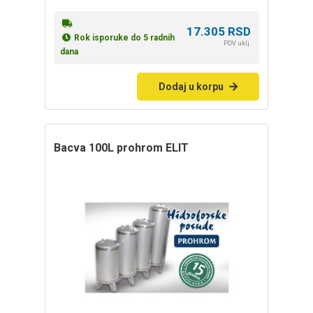
17.305
RSD
Rok isporuke do 5 radnih
PDV uklj.
dana
Dodaj u korpu
bacva 100L prohrom ELIT