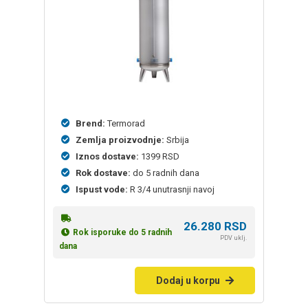
Brend:
Termorad
Zemlja proizvodnje:
Srbija
Iznos dostave:
1399 RSD
Rok dostave:
do 5 radnih dana
Ispust vode:
R 3/4 unutrasnji navoj
26.280
RSD
Rok isporuke do 5 radnih
PDV uklj.
dana
Dodaj u korpu