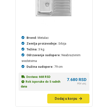
Brend:
Metalac
Zemlja proizvodnje:
Srbija
Težina:
3 kg
Odrzavanje sudopere:
Neabrazivnim
sredstvima
Dužina sudopere:
79 cm
Dostava:
668
RSD
7.680
RSD
Rok isporuke do 5 radnih
PDV uklj.
dana
Dodaj u korpu