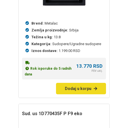
Brend:
Metalac
Zemlja proizvodnje:
Srbija
Težina u kg:
13.8
Kategorija:
Sudopere/Ugradne sudopere
Iznos dostave:
1.199.00 RSD
13.770
RSD
Rok isporuke do 5 radnih
PDV uklj.
dana
Dodaj u korpu
sud. us 1D770435F P F9 eko