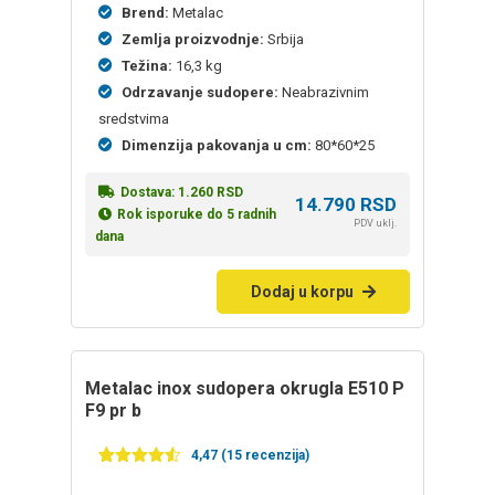
Brend:
Metalac
Zemlja proizvodnje:
Srbija
Težina:
16,3 kg
Odrzavanje sudopere:
Neabrazivnim
sredstvima
Dimenzija pakovanja u cm:
80*60*25
Dostava:
1.260
RSD
14.790
RSD
Rok isporuke do 5 radnih
PDV uklj.
dana
Dodaj u korpu
Metalac inox sudopera okrugla E510 P
F9 pr b
4,47 (15 recenzija)
Ocenjeno
15
4.47
od 5