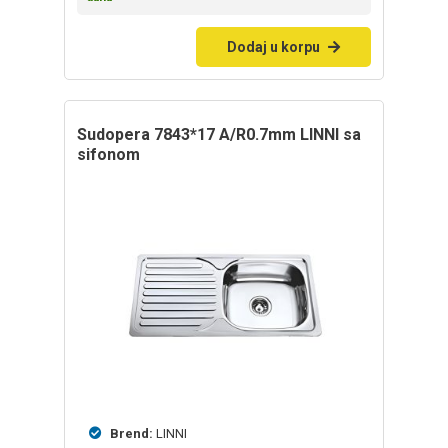
Dodaj u korpu
sudopera 7843*17 A/R0.7mm LINNI sa
sifonom
Brend:
LINNI