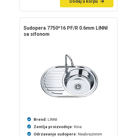
Dodaj u korpu
sudopera 7750*16 PF/R 0.6mm LINNI
sa sifonom
Brend:
LINNI
Zemlja proizvodnje:
Kina
Odrzavanje sudopere:
Neabrazivnim