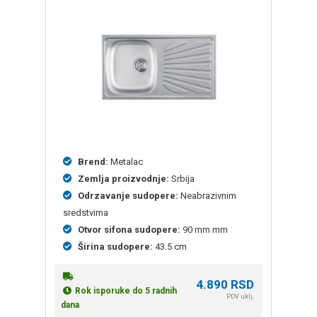
Brend:
Metalac
Zemlja proizvodnje:
Srbija
Odrzavanje sudopere:
Neabrazivnim
sredstvima
Otvor sifona sudopere:
90 mm mm
Širina sudopere:
43.5 cm
4.890
RSD
Rok isporuke do 5 radnih
PDV uklj.
dana