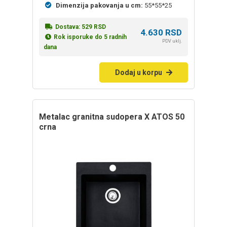
Dimenzija pakovanja u cm:
55*55*25
Dostava:
529
RSD
4.630
RSD
Rok isporuke do 5 radnih
PDV uklj.
dana
Dodaj u korpu
Metalac granitna sudopera X ATOS 50
crna