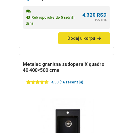
4.320
RSD
Rok isporuke do 5 radnih
PDV uklj.
dana
Dodaj u korpu
Metalac granitna sudopera X quadro
40 400×500 crna
4,50 (16 recenzija)
Ocenjeno
16
4.50
od 5
na
osnovu
ocena
kupaca