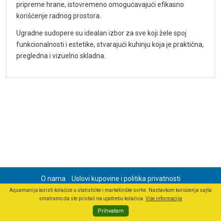
pripreme hrane, istovremeno omogućavajući efikasno
korišćenje radnog prostora.
Ugradne sudopere su idealan izbor za sve koji žele spoj
funkcionalnosti i estetike, stvarajući kuhinju koja je praktična,
pregledna i vizuelno skladna.
O nama
Uslovi kupovine i politika privatnosti
Naši LINNI proizvodi
Naš Facebook
Naš Instagram
Blog
Aquamanija koristi kolačiće u statističke i marketinške svrhe. Nastavkom korišćenja sajta
smatramo da ste pristali na upotrebu kolačića.
Više informacija
Prihvatam
© 2026 Aquamanija -
info@aquamanija.rs