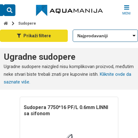
Skip
to
MENI
content
Sudopere
Prikaži filtere
Ugradne sudopere
Ugradne sudopere naizgled nisu komplikovan proizvod, međutim
neke stvari biste trebali znati pre kupovine istih.
Kliknite ovde da
saznate više.
sudopera 7750*16 PF/L 0.6mm LINNI
sa sifonom