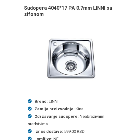
sudopera 4040*17 PA 0.7mm LINNI sa
sifonom
Brend:
LINNI
Zemlja proizvodnje:
Kina
Odrzavanje sudopere:
Neabrazivnim
sredstvima
Iznos dostave:
599.00 RSD
Lomljivo:
NE