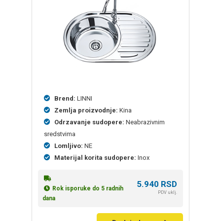
Brend:
LINNI
Zemlja proizvodnje:
Kina
Odrzavanje sudopere:
Neabrazivnim
sredstvima
Lomljivo:
NE
Materijal korita sudopere:
Inox
5.940
RSD
Rok isporuke do 5 radnih
PDV uklj.
dana