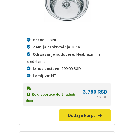
Brend:
LINNI
Zemlja proizvodnje:
Kina
Odrzavanje sudopere:
Neabrazivnim
sredstvima
Iznos dostave:
599.00 RSD
Lomljivo:
NE
3.780
RSD
Rok isporuke do 5 radnih
PDV uklj.
dana
Dodaj u korpu