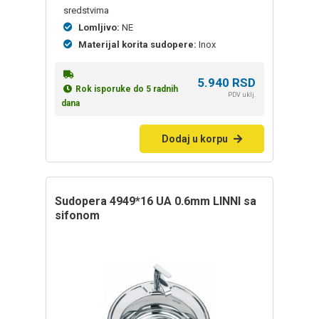
sredstvima
Lomljivo:
NE
Materijal korita sudopere:
Inox
5.940
RSD
Rok isporuke do 5 radnih
PDV uklj.
dana
Dodaj u korpu
sudopera 4949*16 UA 0.6mm LINNI sa
sifonom