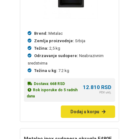
Brend:
Metalac
Zemlja proizvodnje:
Srbija
Težina:
2,5 kg
Odrzavanje sudopere:
Neabrazivnim
sredstvima
Težina u kg:
7.2 kg
Dostava:
668
RSD
12.810
RSD
Rok isporuke do 5 radnih
PDV uklj.
dana
Dodaj u korpu
Metalac inox sudopera okrugla E480F