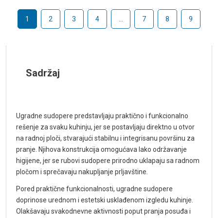
1
2
3
4
…
7
8
9
Sadržaj
Ugradne sudopere predstavljaju praktično i funkcionalno
rešenje za svaku kuhinju, jer se postavljaju direktno u otvor
na radnoj ploči, stvarajući stabilnu i integrisanu površinu za
pranje. Njihova konstrukcija omogućava lako održavanje
higijene, jer se rubovi sudopere prirodno uklapaju sa radnom
pločom i sprečavaju nakupljanje prljavštine.
Pored praktične funkcionalnosti, ugradne sudopere
doprinose urednom i estetski usklađenom izgledu kuhinje.
Olakšavaju svakodnevne aktivnosti poput pranja posuđa i