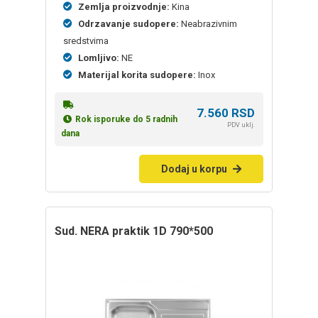
Zemlja proizvodnje:
Kina
Odrzavanje sudopere:
Neabrazivnim
sredstvima
Lomljivo:
NE
Materijal korita sudopere:
Inox
7.560
RSD
Rok isporuke do 5 radnih
PDV uklj.
dana
Dodaj u korpu
sud. NERA praktik 1D 790*500