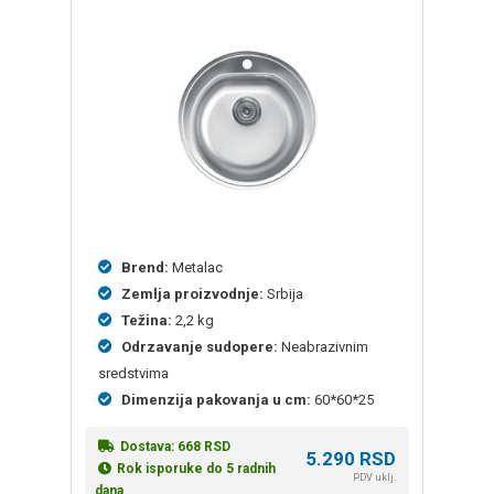
na
osnovu
ocena
kupaca
Brend:
Metalac
Zemlja proizvodnje:
Srbija
Težina:
2,2 kg
Odrzavanje sudopere:
Neabrazivnim
sredstvima
Dimenzija pakovanja u cm:
60*60*25
Dostava:
668
RSD
5.290
RSD
Rok isporuke do 5 radnih
PDV uklj.
dana