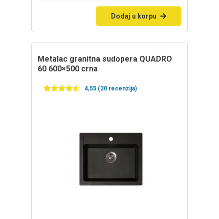
Dodaj u korpu
Metalac granitna sudopera QUADRO
60 600×500 crna
4,55 (20 recenzija)
Ocenjeno
20
4.55
od 5
na
osnovu
ocena
kupaca