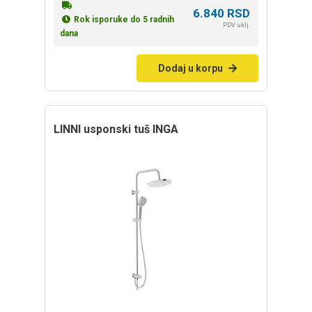
6.840
RSD
Rok isporuke do 5 radnih
PDV uklj.
dana
Dodaj u korpu
LINNI usponski tuš INGA