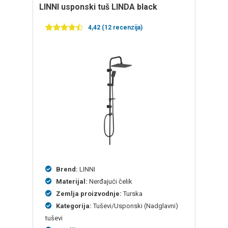
LINNI usponski tuš LINDA black
4,42 (12 recenzija)
Ocenjeno
12
4.42
od 5
na
osnovu
ocena
kupaca
Brend:
LINNI
Materijal:
Nerđajući čelik
Zemlja proizvodnje:
Turska
Kategorija:
Tuševi/Usponski (Nadglavni)
tuševi