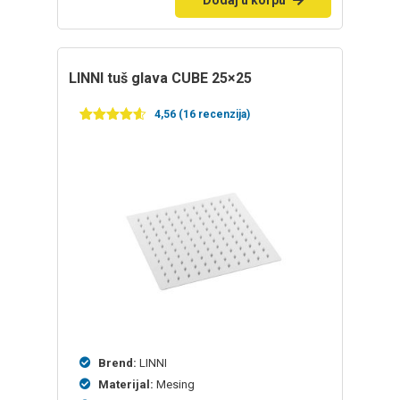
LINNI tuš glava CUBE 25×25
4,56 (16 recenzija)
Ocenjeno
16
4.56
od 5
na
osnovu
ocena
kupaca
Brend:
LINNI
Materijal:
Mesing