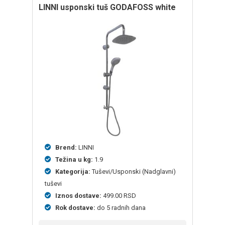
LINNI usponski tuš GODAFOSS white
Brend:
LINNI
Težina u kg:
1.9
Kategorija:
Tuševi/Usponski (Nadglavni)
tuševi
Iznos dostave:
499.00 RSD
Rok dostave:
do 5 radnih dana