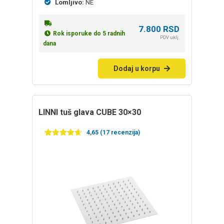
Lomljivo:
NE
7.800
RSD
Rok isporuke do 5 radnih
PDV uklj.
dana
Dodaj u korpu
LINNI tuš glava CUBE 30×30
4,65 (17 recenzija)
Ocenjeno
17
4.65
od 5
na osnovu
ocena
kupaca