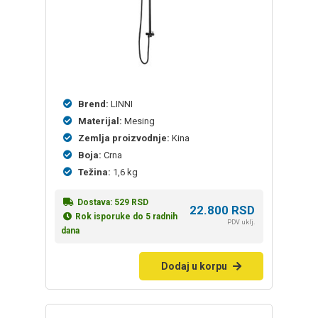
Brend:
LINNI
Materijal:
Mesing
Zemlja proizvodnje:
Kina
Boja:
Crna
Težina:
1,6 kg
Dostava:
529
RSD
22.800
RSD
Rok isporuke do 5 radnih
PDV uklj.
dana
Dodaj u korpu