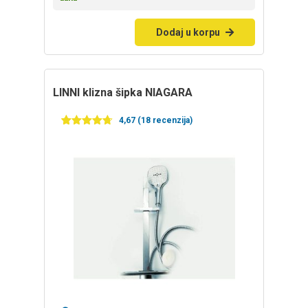
Dodaj u korpu
LINNI klizna šipka NIAGARA
4,67 (18 recenzija)
Ocenjeno
18
4.67
od 5
na osnovu
ocena
kupaca