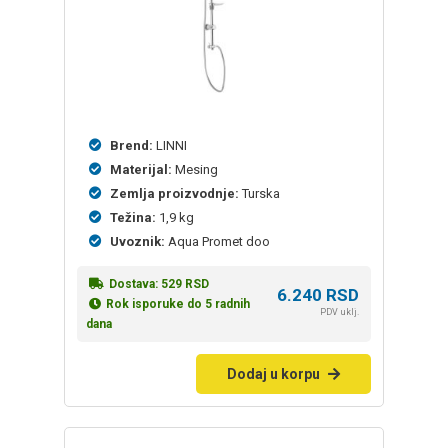
Brend:
LINNI
Materijal:
Mesing
Zemlja proizvodnje:
Turska
Težina:
1,9 kg
Uvoznik:
Aqua Promet doo
Dostava:
529
RSD
6.240
RSD
Rok isporuke do 5 radnih
PDV uklj.
dana
Dodaj u korpu