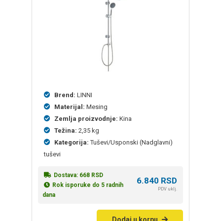
Brend:
LINNI
Materijal:
Mesing
Zemlja proizvodnje:
Kina
Težina:
2,35 kg
Kategorija:
Tuševi/Usponski (Nadglavni)
tuševi
Dostava:
668
RSD
6.840
RSD
Rok isporuke do 5 radnih
PDV uklj.
dana
Dodaj u korpu