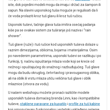
iste, dok pojedini modeli mogu da imaju i držač za šampon ili
sapun. Na slavini usponskog tuša moguće je regulisati da li
će voda prolaziti kroz tuš glavu ili kroz tuš ručicu.
Usponski tuševi, tačnije glava tuša imitira osećaj padanja
kiše pa se ovakav sistem za tuširanje još naziva i “rain
shower”.
Tuš glave (ruže) i tuš ručice kod usponskih tuševa dolaze u
raznim dimezijama, oblicima, bojama i materijalima. Osim
po navedenim parametrima, usponski tuševi se razlikuju i po
funkciji, tj. načinu ispuštanja mlaza vode koji se kreće od
nežnog i opuštajućeg do snažnog i razbuđujućeg. Tuš glave
mogu da budu okruglog, četvrtastog i pravougaonog oblika,
ali na oblik ili vrstu mlaza utiču veličina tuš glave i oblik
mlaznice (otvora za vodu).
U našem webshopu možete pronaći različite modele
usponskih tuševa domaćeg brenda Linni, kao i kompatibilne
tuševe,
staklene paravane za kupatilo
i
profile za tuš kabine
koji omogućavaju funkcionalno i estetski usklađeno rešenje