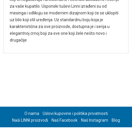
za vaše kupatilo. Usponski tuševi Linni izrađeni su od
mesinga i odlikuju se modernim dizajnom koji će se uklopiti
uz bilo koji stil uređenja. Uz standardnu boju koja je
karakteristična za ove proizvode, dostupna je i serija u
elegantnoj crnoj boji za sve one koji žele nešto novo i
drugačije.
O nama
Uslovi kupovine i politika privatnosti
Naši LINNI proizvodi
Naš Facebook
Naš Instagram
Blog