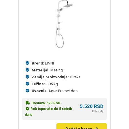
osnovu
ocena
kupaca
Brend:
LINNI
Materijal:
Mesing
Zemlja proizvodnje:
Turska
Težina:
1,95 kg
Uvoznik:
Aqua Promet doo
Dostava:
529
RSD
5.520
RSD
Rok isporuke do 5 radnih
PDV uklj.
dana
Dodaj u korpu