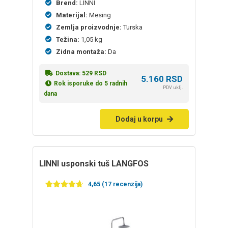
Brend:
LINNI
Materijal:
Mesing
Zemlja proizvodnje:
Turska
Težina:
1,05 kg
Zidna montaža:
Da
Dostava:
529
RSD
5.160
RSD
Rok isporuke do 5 radnih
PDV uklj.
dana
Dodaj u korpu
LINNI usponski tuš LANGFOS
4,65 (17 recenzija)
Ocenjeno
17
4.65
od 5
na osnovu
ocena
kupaca