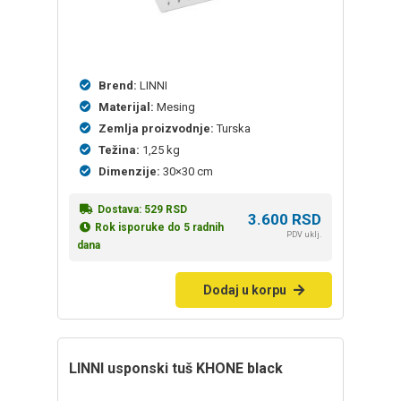
Brend:
LINNI
Materijal:
Mesing
Zemlja proizvodnje:
Turska
Težina:
1,25 kg
Dimenzije:
30×30 cm
Dostava:
529
RSD
3.600
RSD
Rok isporuke do 5 radnih
PDV uklj.
dana
Dodaj u korpu
LINNI usponski tuš KHONE black