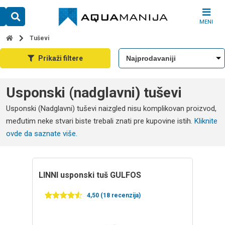
Skip
to
MENI
content
Tuševi
Prikaži filtere
Usponski (nadglavni) tuševi
Usponski (Nadglavni) tuševi naizgled nisu komplikovan proizvod,
međutim neke stvari biste trebali znati pre kupovine istih.
Kliknite
ovde da saznate više.
LINNI usponski tuš GULFOS
4,50 (18 recenzija)
Ocenjeno
18
4.50
od 5
na