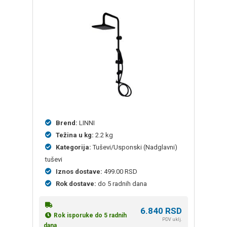
Brend:
LINNI
Težina u kg:
2.2 kg
Kategorija:
Tuševi/Usponski (Nadglavni)
tuševi
Iznos dostave:
499.00 RSD
Rok dostave:
do 5 radnih dana
6.840
RSD
Rok isporuke do 5 radnih
PDV uklj.
dana