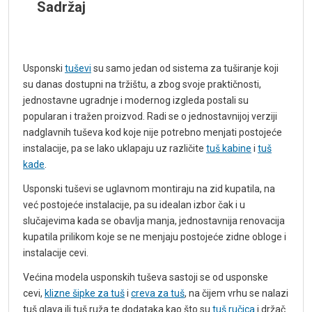
Sadržaj
Usponski
tuševi
su samo jedan od sistema za tuširanje koji
su danas dostupni na tržištu, a zbog svoje praktičnosti,
jednostavne ugradnje i modernog izgleda postali su
popularan i tražen proizvod. Radi se o jednostavnijoj verziji
nadglavnih tuševa kod koje nije potrebno menjati postojeće
instalacije, pa se lako uklapaju uz različite
tuš kabine
i
tuš
kade
.
Usponski tuševi se uglavnom montiraju na zid kupatila, na
već postojeće instalacije, pa su idealan izbor čak i u
slučajevima kada se obavlja manja, jednostavnija renovacija
kupatila prilikom koje se ne menjaju postojeće zidne obloge i
instalacije cevi.
Većina modela usponskih tuševa sastoji se od usponske
cevi,
klizne šipke za tuš
i
creva za tuš
, na čijem vrhu se nalazi
tuš glava ili tuš ruža te dodataka kao što su
tuš ručica
i držač