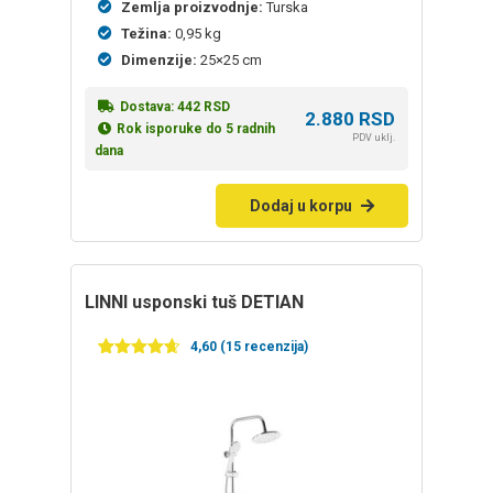
Zemlja proizvodnje:
Turska
Težina:
0,95 kg
Dimenzije:
25×25 cm
Dostava:
442
RSD
2.880
RSD
Rok isporuke do 5 radnih
PDV uklj.
dana
Dodaj u korpu
LINNI usponski tuš DETIAN
4,60 (15 recenzija)
Ocenjeno
15
4.60
od 5
na
osnovu
ocena
kupaca