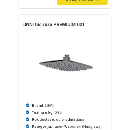
LINNI tuš ruža PREMIUIM 001
Brend:
LINNI
Težina u kg:
0.35
Rok dostave:
do 5 radnih dana
Kategorija:
Tuševi/Usponski (Nadglavni)