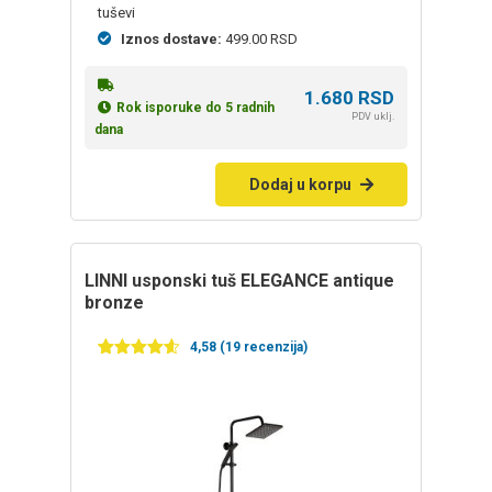
tuševi
Iznos dostave:
499.00 RSD
1.680
RSD
Rok isporuke do 5 radnih
PDV uklj.
dana
Dodaj u korpu
LINNI usponski tuš ELEGANCE antique
bronze
4,58 (19 recenzija)
Ocenjeno
19
4.58
od 5
na
osnovu
ocena
kupaca