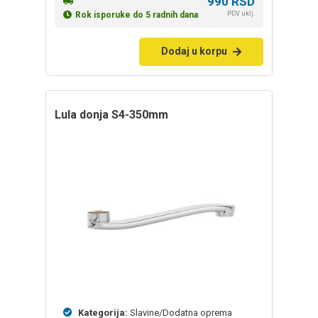
990
RSD
PDV uklj.
Rok isporuke do 5 radnih dana
Dodaj u korpu
lula donja S4-350mm
Kategorija:
Slavine/Dodatna oprema