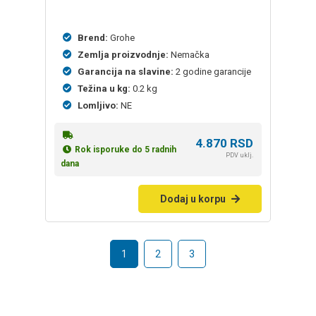
Brend:
Grohe
Zemlja proizvodnje:
Nemačka
Garancija na slavine:
2 godine garancije
Težina u kg:
0.2 kg
Lomljivo:
NE
4.870
RSD
Rok isporuke do 5 radnih
PDV uklj.
dana
Dodaj u korpu
1
2
3