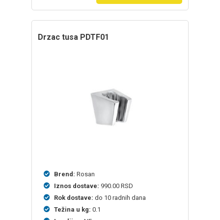
drzac tusa PDTF01
Brend:
Rosan
Iznos dostave:
990.00 RSD
Rok dostave:
do 10 radnih dana
Težina u kg:
0.1