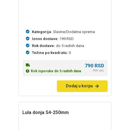
Kategorija:
Slavine/Dodatna oprema
Iznos dostave:
199 RSD
Rok dostave:
do 5 radnih dana
Težina po kvadratu:
0
790
RSD
PDV uklj.
Rok isporuke do 5 radnih dana
Dodaj u korpu
lula donja S4-250mm