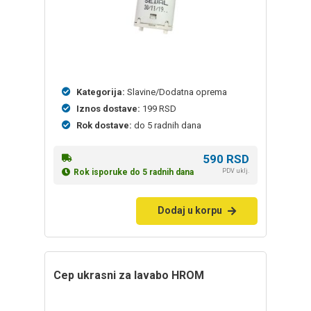
Kategorija:
Slavine/Dodatna oprema
Iznos dostave:
199 RSD
Rok dostave:
do 5 radnih dana
590
RSD
PDV uklj.
Rok isporuke do 5 radnih dana
Dodaj u korpu
cep ukrasni za lavabo HROM