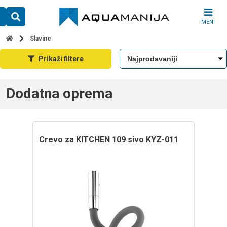
Skip
to
MENI
content
Slavine
Prikaži filtere
Dodatna oprema
crevo za KITCHEN 109 sivo KYZ-011