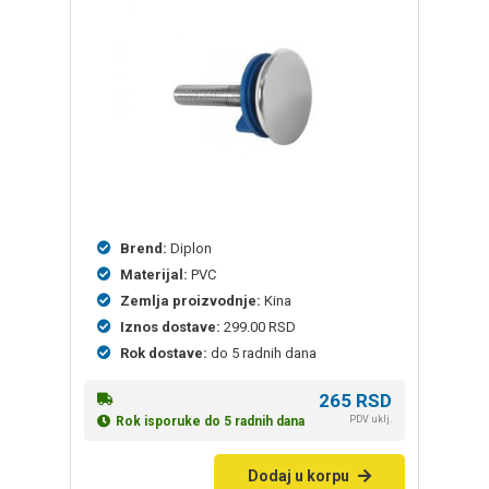
Brend:
Diplon
Materijal:
PVC
Zemlja proizvodnje:
Kina
Iznos dostave:
299.00 RSD
Rok dostave:
do 5 radnih dana
265
RSD
PDV uklj.
Rok isporuke do 5 radnih dana
Dodaj u korpu