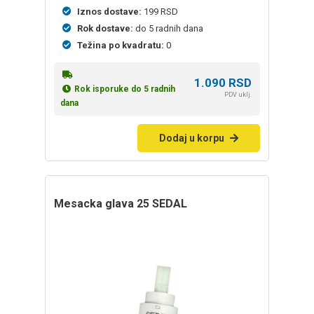
Iznos dostave:
199 RSD
Rok dostave:
do 5 radnih dana
Težina po kvadratu:
0
1.090
RSD
Rok isporuke do 5 radnih
PDV uklj.
dana
Dodaj u korpu
mesacka glava 25 SEDAL