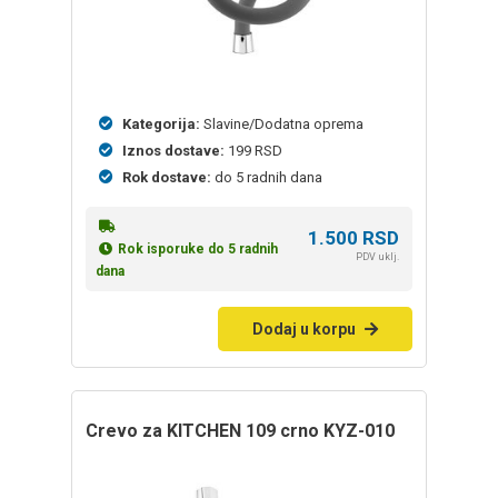
Kategorija:
Slavine/Dodatna oprema
Iznos dostave:
199 RSD
Rok dostave:
do 5 radnih dana
1.500
RSD
Rok isporuke do 5 radnih
PDV uklj.
dana
Dodaj u korpu
crevo za KITCHEN 109 crno KYZ-010