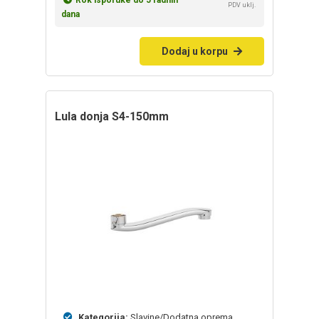
PDV uklj.
dana
Dodaj u korpu
lula donja S4-150mm
Kategorija:
Slavine/Dodatna oprema