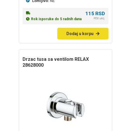
Lomljivo:
NE
115
RSD
PDV uklj.
Rok isporuke do 5 radnih dana
Dodaj u korpu
drzac tusa sa ventilom RELAX
28628000