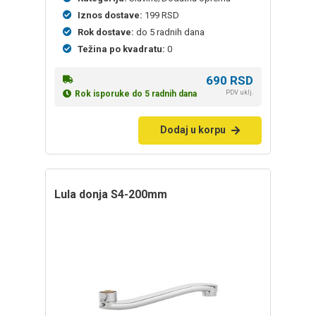
Iznos dostave:
199 RSD
Rok dostave:
do 5 radnih dana
Težina po kvadratu:
0
690
RSD
PDV uklj.
Rok isporuke do 5 radnih dana
Dodaj u korpu
lula donja S4-200mm