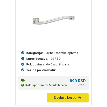
Kategorija:
Slavine/Dodatna oprema
Iznos dostave:
199 RSD
Rok dostave:
do 5 radnih dana
Težina po kvadratu:
0
890
RSD
PDV uklj.
Rok isporuke do 5 radnih dana
Dodaj u korpu