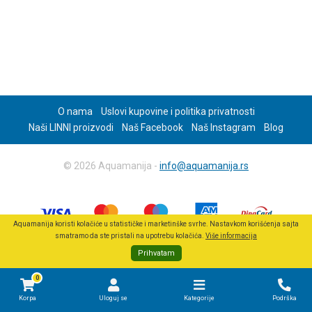
O nama
Uslovi kupovine i politika privatnosti
Naši LINNI proizvodi
Naš Facebook
Naš Instagram
Blog
© 2026 Aquamanija -
info@aquamanija.rs
Aquamanija koristi kolačiće u statističke i marketinške svrhe. Nastavkom korišćenja sajta
smatramo da ste pristali na upotrebu kolačića.
Više informacija
Prihvatam
0
Korpa
Uloguj se
Kategorije
Podrška