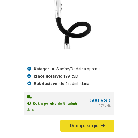
Kategorija:
Slavine/Dodatna oprema
Iznos dostave:
199 RSD
Rok dostave:
do 5 radnih dana
1.500
RSD
Rok isporuke do 5 radnih
PDV uklj.
dana
Dodaj u korpu