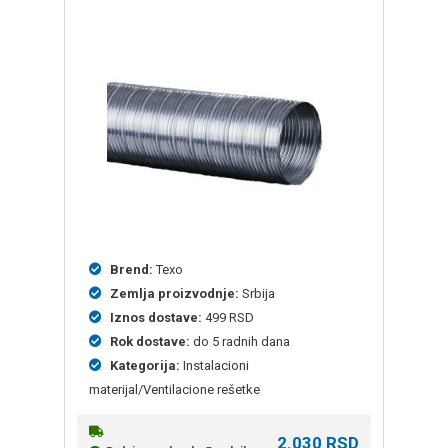
Brend:
Texo
Zemlja proizvodnje:
Srbija
Iznos dostave:
499 RSD
Rok dostave:
do 5 radnih dana
Kategorija:
Instalacioni
materijal/Ventilacione rešetke
2.030
RSD