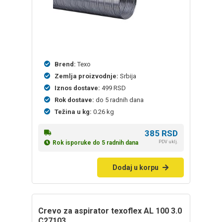
Brend:
Texo
Zemlja proizvodnje:
Srbija
Iznos dostave:
499 RSD
Rok dostave:
do 5 radnih dana
Težina u kg:
0.26 kg
385
RSD
PDV uklj.
Rok isporuke do 5 radnih dana
Dodaj u korpu
Crevo za aspirator texoflex AL 100 3.0
C27103