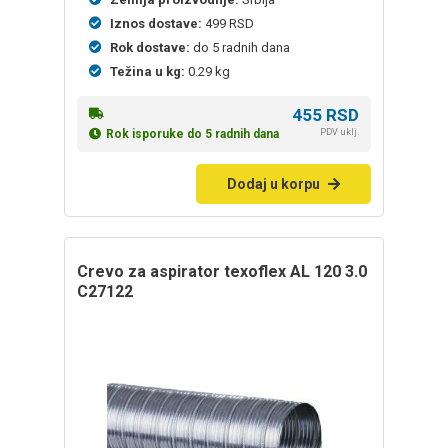
Iznos dostave:
499 RSD
Rok dostave:
do 5 radnih dana
Težina u kg:
0.29 kg
455
RSD
PDV uklj.
Rok isporuke do 5 radnih dana
Dodaj u korpu
Crevo za aspirator texoflex AL 120 3.0
C27122