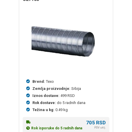
Brend:
Texo
Zemlja proizvodnje:
Srbija
Iznos dostave:
499 RSD
Rok dostave:
do 5 radnih dana
Težina u kg:
0.49 kg
705
RSD
PDV uklj.
Rok isporuke do 5 radnih dana