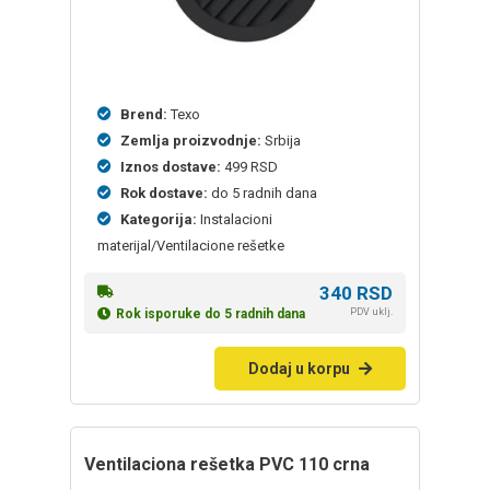
Brend:
Texo
Zemlja proizvodnje:
Srbija
Iznos dostave:
499 RSD
Rok dostave:
do 5 radnih dana
Kategorija:
Instalacioni
materijal/Ventilacione rešetke
340
RSD
PDV uklj.
Rok isporuke do 5 radnih dana
Dodaj u korpu
Ventilaciona rešetka PVC 110 crna