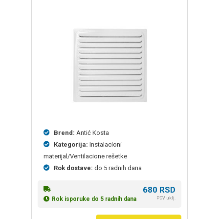
Brend:
Antić Kosta
Kategorija:
Instalacioni
materijal/Ventilacione rešetke
Rok dostave:
do 5 radnih dana
680
RSD
PDV uklj.
Rok isporuke do 5 radnih dana