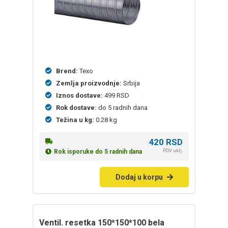
Brend:
Texo
Zemlja proizvodnje:
Srbija
Iznos dostave:
499 RSD
Rok dostave:
do 5 radnih dana
Težina u kg:
0.28 kg
420
RSD
PDV uklj.
Rok isporuke do 5 radnih dana
Dodaj u korpu
ventil. resetka 150*150*100 bela