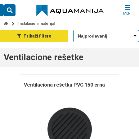
Skip
to
MENI
content
Instalacioni materijal
Prikaži filtere
Ventilacione rešetke
Ventilaciona rešetka PVC 150 crna