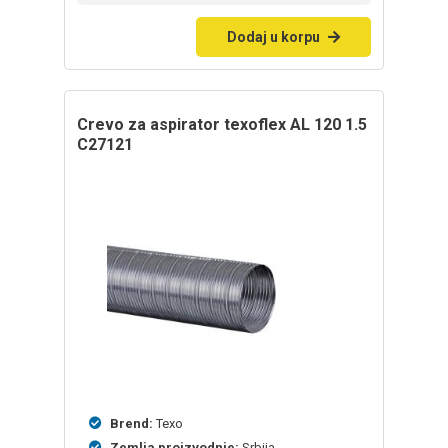
Dodaj u korpu
Crevo za aspirator texoflex AL 120 1.5
C27121
Brend:
Texo
Zemlja proizvodnje:
Srbija