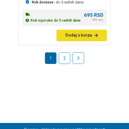
Rok dostave:
do 5 radnih dana
695
RSD
PDV uklj.
Rok isporuke do 5 radnih dana
Dodaj u korpu
1
2
3