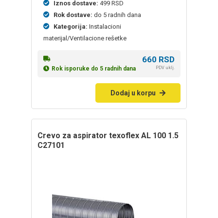
Iznos dostave:
499 RSD
Rok dostave:
do 5 radnih dana
Kategorija:
Instalacioni
materijal/Ventilacione rešetke
660
RSD
PDV uklj.
Rok isporuke do 5 radnih dana
Dodaj u korpu
Crevo za aspirator texoflex AL 100 1.5
C27101