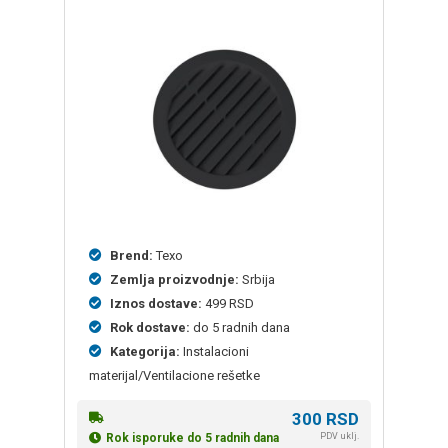
Brend:
Texo
Zemlja proizvodnje:
Srbija
Iznos dostave:
499 RSD
Rok dostave:
do 5 radnih dana
Kategorija:
Instalacioni
materijal/Ventilacione rešetke
300
RSD
PDV uklj.
Rok isporuke do 5 radnih dana