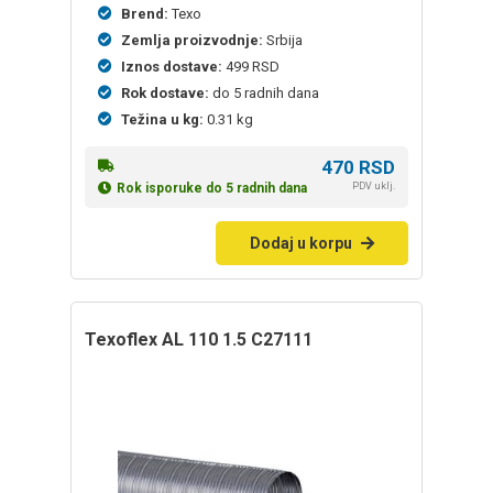
Brend:
Texo
Zemlja proizvodnje:
Srbija
Iznos dostave:
499 RSD
Rok dostave:
do 5 radnih dana
Težina u kg:
0.31 kg
470
RSD
PDV uklj.
Rok isporuke do 5 radnih dana
Dodaj u korpu
texoflex AL 110 1.5 C27111