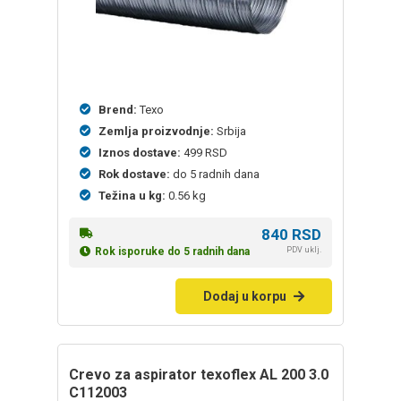
Brend:
Texo
Zemlja proizvodnje:
Srbija
Iznos dostave:
499 RSD
Rok dostave:
do 5 radnih dana
Težina u kg:
0.56 kg
840
RSD
PDV uklj.
Rok isporuke do 5 radnih dana
Dodaj u korpu
Crevo za aspirator texoflex AL 200 3.0
C112003