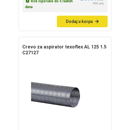
Rok isporuke do 5 radnih
PDV uklj.
dana
Dodaj u korpu
Crevo za aspirator texoflex AL 125 1.5
C27127