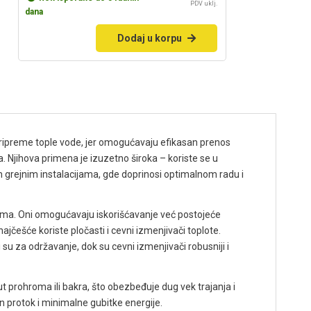
PDV uklj.
dana
Dodaj u korpu
 pripreme tople vode, jer omogućavaju efikasan prenos
. Njihova primena je izuzetno široka – koriste se u
m grejnim instalacijama, gde doprinosi optimalnom radu i
tema. Oni omogućavaju iskorišćavanje već postojeće
ajčešće koriste pločasti i cevni izmenjivači toplote.
su za održavanje, dok su cevni izmenjivači robusniji i
ut prohroma ili bakra, što obezbeđuje dug vek trajanja i
 protok i minimalne gubitke energije.