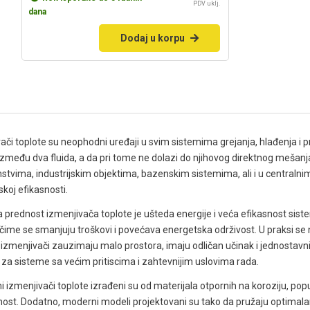
PDV uklj.
dana
Dodaj u korpu
ači toplote su neophodni uređaji u svim sistemima grejanja, hlađenja i
između dva fluida, a da pri tome ne dolazi do njihovog direktnog mešanja
tvima, industrijskim objektima, bazenskim sistemima, ali i u centralni
koj efikasnosti.
prednost izmenjivača toplote je ušteda energije i veća efikasnost sis
 čime se smanjuju troškovi i povećava energetska održivost. U praksi se n
 izmenjivači zauzimaju malo prostora, imaju odličan učinak i jednostavni 
za sisteme sa većim pritiscima i zahtevnijim uslovima rada.
ni izmenjivači toplote izrađeni su od materijala otpornih na koroziju, pop
st. Dodatno, moderni modeli projektovani su tako da pružaju optimalan