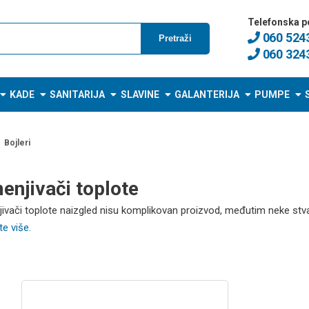
Telefonska p
060 524
Pretraži
060 324
KADE
SANITARIJA
SLAVINE
GALANTERIJA
PUMPE
Bojleri
enjivači toplote
ivači toplote naizgled nisu komplikovan proizvod, međutim neke stvari
e više.