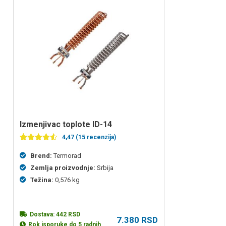
izmenjivac toplote ID-14
4,47 (15 recenzija)
Ocenjeno
15
4.47
od 5
Brend:
Termorad
na
Zemlja proizvodnje:
Srbija
osnovu
ocena
Težina:
0,576 kg
kupaca
Dostava:
442
RSD
7.380
RSD
Rok isporuke do 5 radnih