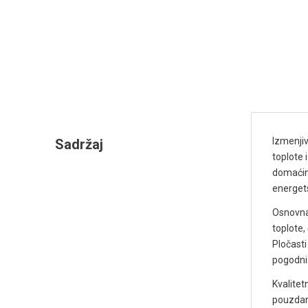
Izmenjiv
Sadržaj
toplote 
domaćins
energets
Osnovna 
toplote,
Pločasti
pogodni 
Kvalitet
pouzdano