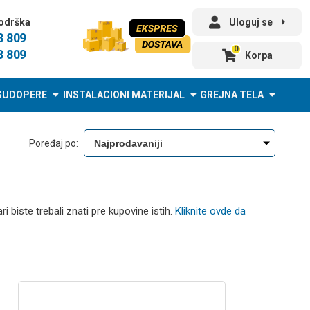
odrška
Uloguj se
3 809
0
3 809
Korpa
SUDOPERE
INSTALACIONI MATERIJAL
GREJNA TELA
Poređaj po:
 biste trebali znati pre kupovine istih.
Kliknite ovde da