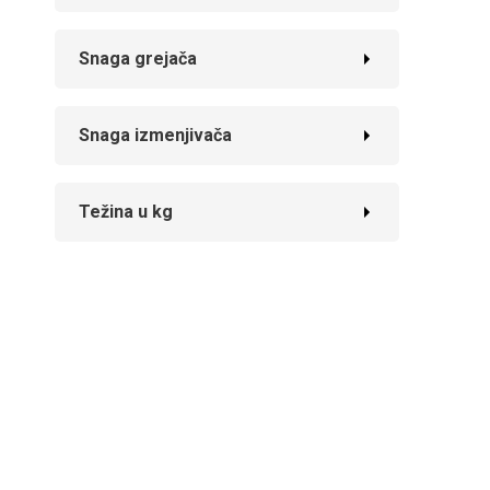
Snaga grejača
Snaga izmenjivača
Težina u kg