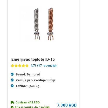
izmenjivac toplote ID-15
4,71 (17 recenzija)
Ocenjeno
17
4.71
od 5
Brend:
Termorad
na osnovu
Zemlja proizvodnje:
Srbija
ocena
kupaca
Težina:
0,576 kg
Dostava:
442
RSD
7.380
RSD
Rok isporuke do 5 radnih