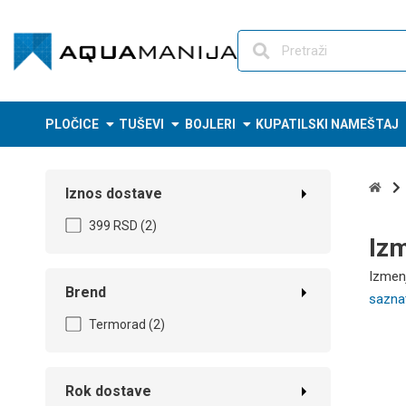
Skip
to
content
PLOČICE
TUŠEVI
BOJLERI
KUPATILSKI NAMEŠTAJ
Iznos dostave
399 RSD
(2)
Izm
Izmenj
Brend
saznat
Termorad
(2)
Rok dostave