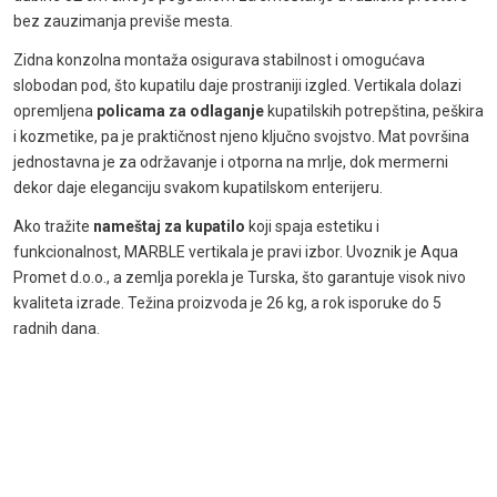
bez zauzimanja previše mesta.
Zidna konzolna montaža osigurava stabilnost i omogućava
slobodan pod, što kupatilu daje prostraniji izgled. Vertikala dolazi
opremljena
policama za odlaganje
kupatilskih potrepština, peškira
i kozmetike, pa je praktičnost njeno ključno svojstvo. Mat površina
jednostavna je za održavanje i otporna na mrlje, dok mermerni
dekor daje eleganciju svakom kupatilskom enterijeru.
Ako tražite
nameštaj za kupatilo
koji spaja estetiku i
funkcionalnost, MARBLE vertikala je pravi izbor. Uvoznik je Aqua
Promet d.o.o., a zemlja porekla je Turska, što garantuje visok nivo
kvaliteta izrade. Težina proizvoda je 26 kg, a rok isporuke do 5
radnih dana.