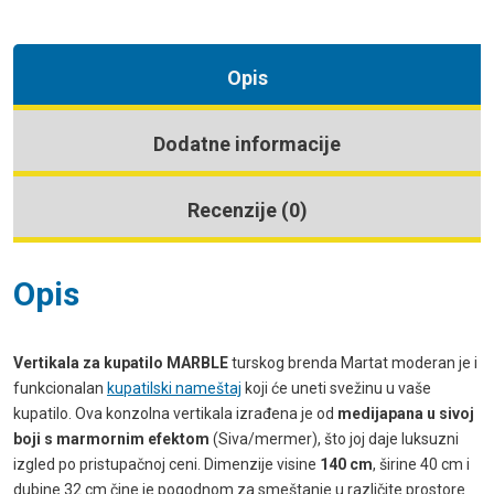
Opis
Dodatne informacije
Recenzije (0)
Opis
Vertikala za kupatilo MARBLE
turskog brenda Martat moderan je i
funkcionalan
kupatilski nameštaj
koji će uneti svežinu u vaše
kupatilo. Ova konzolna vertikala izrađena je od
medijapana u sivoj
boji s marmornim efektom
(Siva/mermer), što joj daje luksuzni
izgled po pristupačnoj ceni. Dimenzije visine
140 cm
, širine 40 cm i
dubine 32 cm čine je pogodnom za smeštanje u različite prostore