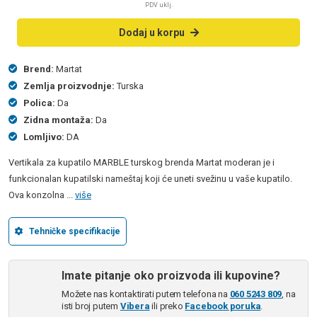
PDV uklj.
Dodaj u korpu
Brend:
Martat
Zemlja proizvodnje:
Turska
Polica:
Da
Zidna montaža:
Da
Lomljivo:
DA
Vertikala za kupatilo MARBLE turskog brenda Martat moderan je i
funkcionalan kupatilski nameštaj koji će uneti svežinu u vaše kupatilo.
Ova konzolna ...
više
Tehničke specifikacije
Imate pitanje oko proizvoda ili kupovine?
Možete nas kontaktirati putem telefona na
060 5243 809
, na
isti broj putem
Vibera
ili preko
Facebook poruka
.