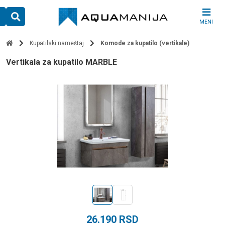
Skip
to
MENI
content
Kupatilski nameštaj
Komode za kupatilo (vertikale)
Vertikala za kupatilo MARBLE
26.190
RSD