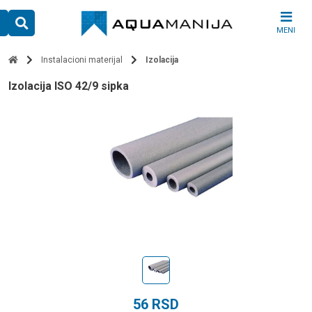
Skip
to
MENI
content
Instalacioni materijal
Izolacija
izolacija ISO 42/9 sipka
56
RSD