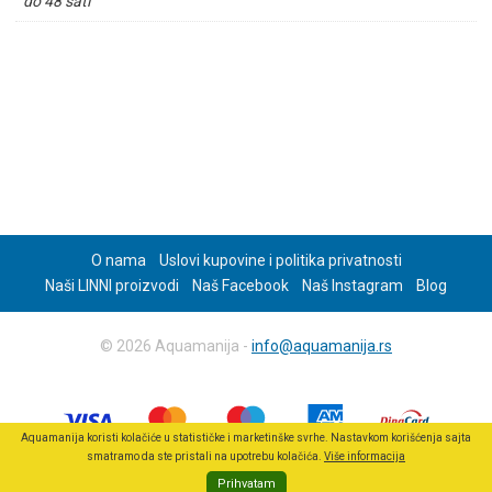
do 48 sati
O nama
Uslovi kupovine i politika privatnosti
Naši LINNI proizvodi
Naš Facebook
Naš Instagram
Blog
© 2026 Aquamanija -
info@aquamanija.rs
Aquamanija koristi kolačiće u statističke i marketinške svrhe. Nastavkom korišćenja sajta
smatramo da ste pristali na upotrebu kolačića.
Više informacija
Prihvatam