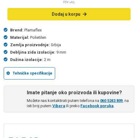
PDV uklj.
Dodaj u korpu
Brend:
Plamaflex
Materijal:
Polietilen
Zemlja proizvodnje:
Srbija
Debljina zida izolacije:
9 mm
Dužina izolacije:
2 m
Tehničke specifikacije
Imate pitanje oko proizvoda ili kupovine?
Možete nas kontaktirati putem telefona na
060 5243 809
, na
isti broj putem
Vibera
ili preko
Facebook poruka
.