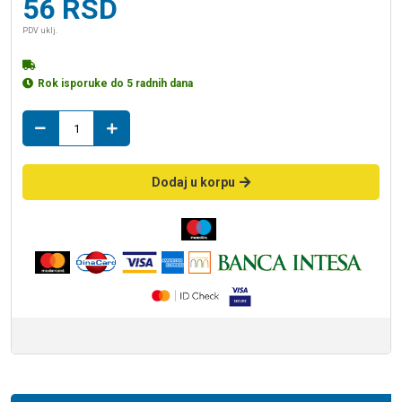
56
RSD
PDV uklj.
Rok isporuke do 5 radnih dana
izolacija
ISO
42/9
sipka
Dodaj u korpu
količina