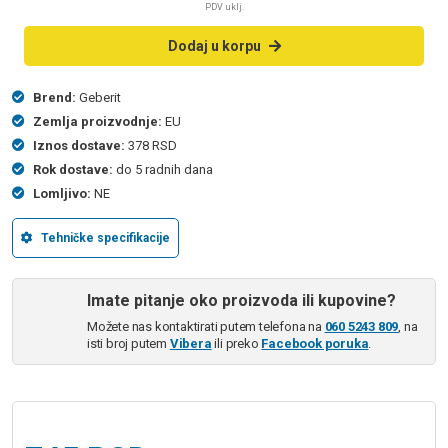
PDV uklj.
Dodaj u korpu
Brend:
Geberit
Zemlja proizvodnje:
EU
Iznos dostave:
378 RSD
Rok dostave:
do 5 radnih dana
Lomljivo:
NE
Tehničke specifikacije
Imate pitanje oko proizvoda ili kupovine?
Možete nas kontaktirati putem telefona na
060 5243 809
, na
isti broj putem
Vibera
ili preko
Facebook poruka
.