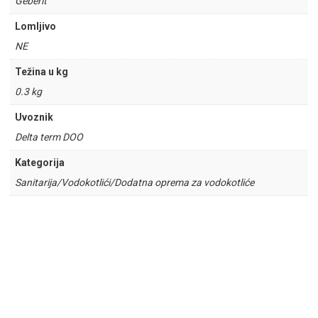
Geberit
Lomljivo
NE
Težina u kg
0.3 kg
Uvoznik
Delta term DOO
Kategorija
Sanitarija/Vodokotlići/Dodatna oprema za vodokotliće