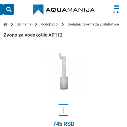
Skip
to
MENI
content
Sanitarija
Vodokotlići
Dodatna oprema za vodokotliće
zvono za vodokotlic AP112
745
RSD