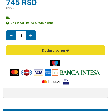
745
RSD
PDV uklj.
Rok isporuke do 5 radnih dana
zvono
za
vodokotlic
AP112
Dodaj u korpu
količina