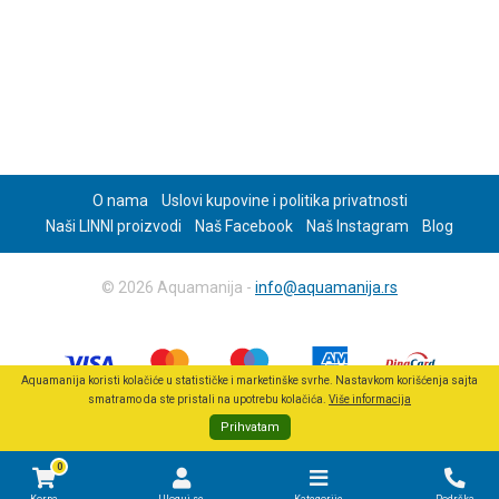
O nama
Uslovi kupovine i politika privatnosti
Naši LINNI proizvodi
Naš Facebook
Naš Instagram
Blog
© 2026 Aquamanija -
info@aquamanija.rs
Aquamanija koristi kolačiće u statističke i marketinške svrhe. Nastavkom korišćenja sajta
smatramo da ste pristali na upotrebu kolačića.
Više informacija
Prihvatam
0