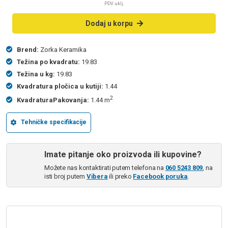
PDV uklj.
Dodaj u korpu
Brend:
Zorka Keramika
Težina po kvadratu:
19.83
Težina u kg:
19.83
Kvadratura pločica u kutiji:
1.44
2
KvadraturaPakovanja:
1.44 m
Tehničke specifikacije
Imate pitanje oko proizvoda ili kupovine?
Možete nas kontaktirati putem telefona na
060 5243 809
, na
isti broj putem
Vibera
ili preko
Facebook poruka
.