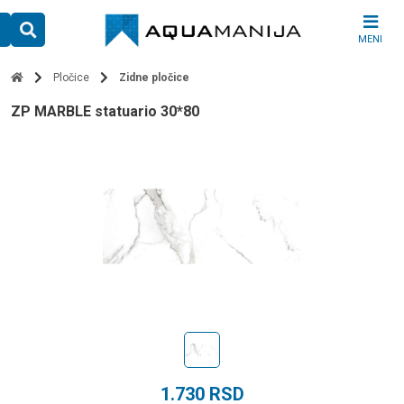
Skip
to
MENI
content
Pločice
Zidne pločice
ZP MARBLE statuario 30*80
1.730
RSD