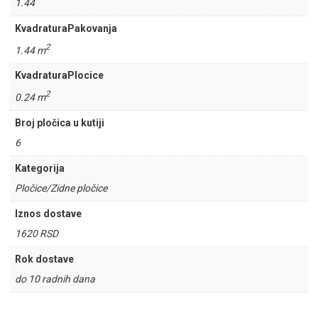
1.44
KvadraturaPakovanja
2
1.44 m
KvadraturaPlocice
2
0.24 m
Broj pločica u kutiji
6
Kategorija
Pločice/Zidne pločice
Iznos dostave
1620 RSD
Rok dostave
do 10 radnih dana