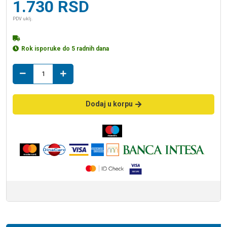
1.730
RSD
PDV uklj.
Rok isporuke do 5 radnih dana
ZP
MARBLE
statuario
30*80
Dodaj u korpu
količina