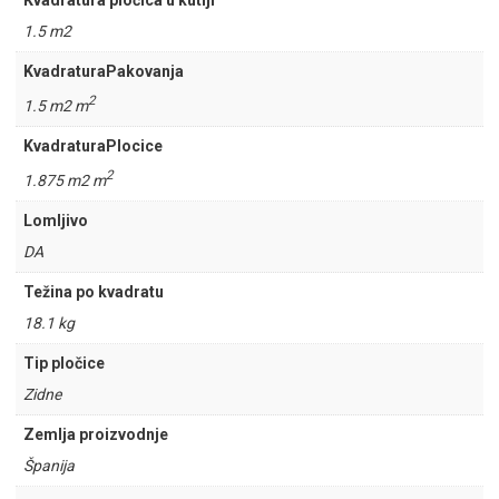
Kvadratura pločica u kutiji
1.5 m2
KvadraturaPakovanja
2
1.5 m2 m
KvadraturaPlocice
2
1.875 m2 m
Lomljivo
DA
Težina po kvadratu
18.1 kg
Tip pločice
Zidne
Zemlja proizvodnje
Španija