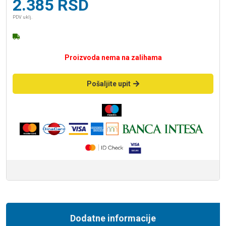
2.385
RSD
PDV uklj.
Proizvoda nema na zalihama
Pošaljite upit
Dodatne informacije