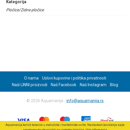
Kategorija
Pločice/Zidne pločice
O nama
Uslovi kupovine i politika privatnosti
Naši LINNI proizvodi
Naš Facebook
Naš Instagram
Blog
© 2026 Aquamanija -
info@aquamanija.rs
Aquamanija koristi kolačiće u statističke i marketinške svrhe. Nastavkom korišćenja sajta
smatramo da ste pristali na upotrebu kolačića.
Više informacija