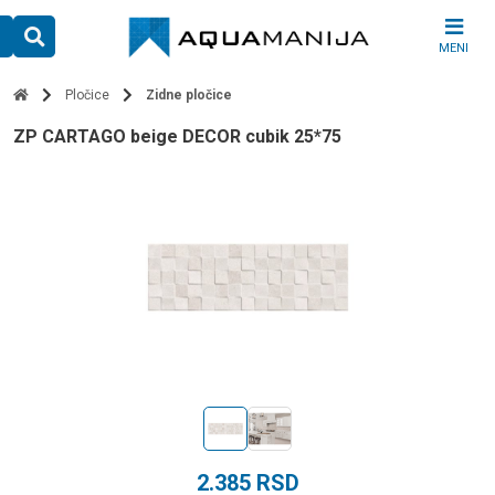
Skip
to
MENI
content
Pločice
Zidne pločice
ZP CARTAGO beige DECOR cubik 25*75
2.385
RSD