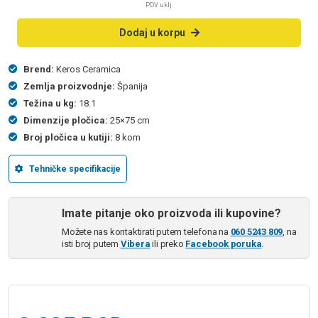
PDV uklj.
Dodaj u korpu
Brend:
Keros Ceramica
Zemlja proizvodnje:
Španija
Težina u kg:
18.1
Dimenzije pločica:
25×75 cm
Broj pločica u kutiji:
8 kom
Tehničke specifikacije
Imate pitanje oko proizvoda ili kupovine?
Možete nas kontaktirati putem telefona na
060 5243 809
, na
isti broj putem
Vibera
ili preko
Facebook poruka
.