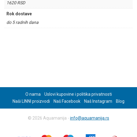
1620 RSD
Rok dostave
do 5 radnih dana
O nama
Uslovi kupovine i politika privatnosti
Naši LINNI proizvodi
Naš Facebook
Naš Instagram
Blog
© 2026 Aquamanija -
info@aquamanija.rs