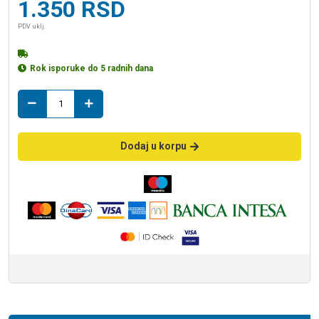
1.350
RSD
PDV uklj.
Rok isporuke do 5 radnih dana
ZP
CALACATTA
gold
25*50
Dodaj u korpu
količina