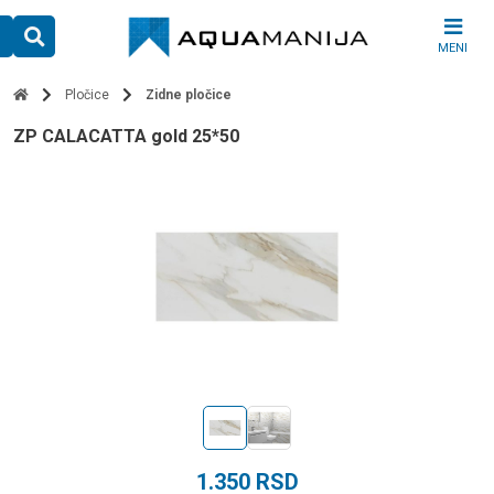
Skip
to
MENI
content
Pločice
Zidne pločice
ZP CALACATTA gold 25*50
1.350
RSD