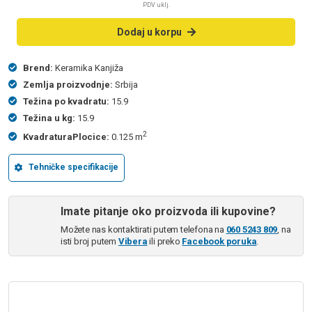
PDV uklj.
Dodaj u korpu
Brend:
Keramika Kanjiža
Zemlja proizvodnje:
Srbija
Težina po kvadratu:
15.9
Težina u kg:
15.9
2
KvadraturaPlocice:
0.125 m
Tehničke specifikacije
Imate pitanje oko proizvoda ili kupovine?
Možete nas kontaktirati putem telefona na
060 5243 809
, na
isti broj putem
Vibera
ili preko
Facebook poruka
.