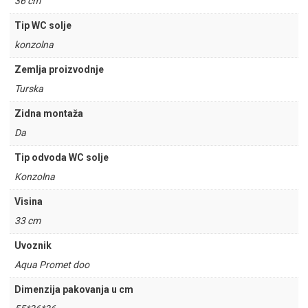
36 cm
Tip WC solje
konzolna
Zemlja proizvodnje
Turska
Zidna montaža
Da
Tip odvoda WC solje
Konzolna
Visina
33 cm
Uvoznik
Aqua Promet doo
Dimenzija pakovanja u cm