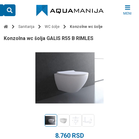
Skip
to
MENI
content
Sanitarija
WC šolje
Konzolne wc šolje
konzolna wc šolja GALIS R55 B RIMLES
8.760
RSD