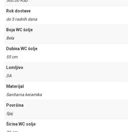
500.00 RSD
Rok dostave
do 5 radnih dana
Boja WC šolje
Bela
Dubina WC šolje
55 cm
Lomljivo
DA
Materijal
Sanitarna keramika
Površina
Sjaj
Širina WC solje