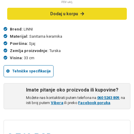
PDV uklj.
Dodaj u korpu
Brend:
LINNI
Materijal:
Sanitarna keramika
Površina:
Sjaj
Zemlja proizvodnje:
Turska
Visina:
33 cm
Tehničke specifikacije
Imate pitanje oko proizvoda ili kupovine?
Možete nas kontaktirati putem telefona na
060 5243 809
, na
isti broj putem
Vibera
ili preko
Facebook poruka
.