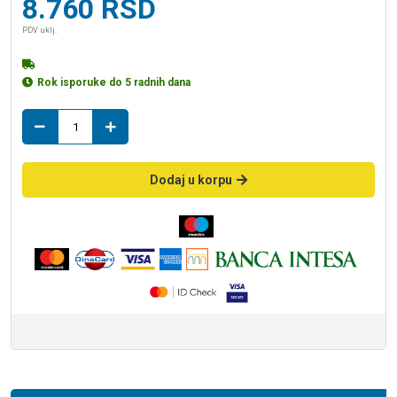
8.760
RSD
PDV uklj.
Rok isporuke do 5 radnih dana
konzolna
wc
šolja
GALIS
Dodaj u korpu
R55
B
RIMLES
količina