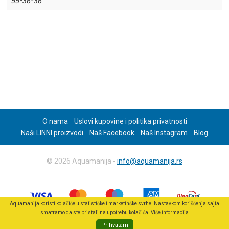
55*36*36
O nama
Uslovi kupovine i politika privatnosti
Naši LINNI proizvodi
Naš Facebook
Naš Instagram
Blog
© 2026 Aquamanija -
info@aquamanija.rs
Aquamanija koristi kolačiće u statističke i marketinške svrhe. Nastavkom korišćenja sajta
smatramo da ste pristali na upotrebu kolačića.
Više informacija
Prihvatam