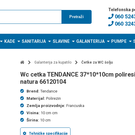
Telefonska p
060 524
Pretraži
060 324
KADE
SANITARIJA
SLAVINE
GALANTERIJA
PUMPE
Galanterija za kupatilo
Četke za WC šolju
wc cetka TENDANCE 37*10*10cm poliresin
natura 66120104
Brend:
Tendance
Materijal:
Polirezin
Zemlja proizvodnje:
Francuska
Visina:
10 cm cm
Širina:
10 cm
Tehničke specifikacije