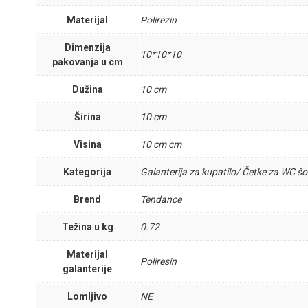
Materijal
Polirezin
Dimenzija
10*10*10
pakovanja u cm
Dužina
10 cm
Širina
10 cm
Visina
10 cm cm
Kategorija
Galanterija za kupatilo/ Četke za WC šo
Brend
Tendance
Težina u kg
0.72
Materijal
Poliresin
galanterije
Lomljivo
NE