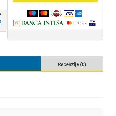
poliresin
natura
?
66120104
količina
9
,
Recenzije (0)