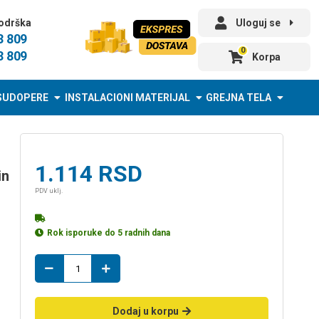
odrška
Uloguj se
3 809
0
3 809
Korpa
SUDOPERE
INSTALACIONI MATERIJAL
GREJNA TELA
1.114
RSD
PDV uklj.
Rok isporuke do 5 radnih dana
wc
cetka
TENDANCE
37*10*10cm
Dodaj u korpu