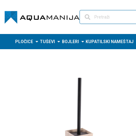
Skip
to
content
PLOČICE
TUŠEVI
BOJLERI
KUPATILSKI NAMEŠTAJ