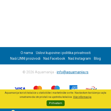
O nama
Uslovi kupovine i politika privatnosti
Naši LINNI proizvodi
Naš Facebook
Naš Instagram
Blog
© 2026 Aquamanija -
info@aquamanija.rs
Aquamanija koristi kolačiće u statističke i marketinške svrhe. Nastavkom korišćenja sajta
smatramo da ste pristali na upotrebu kolačića.
Više informacija
Prihvatam