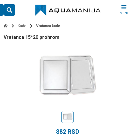
Skip
to
MENI
content
Kade
Vratanca kade
vratanca 15*20 prohrom
882
RSD