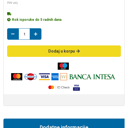
PDV uklj.
Rok isporuke do 5 radnih dana
vratanca
15*20
prohrom
količina
Dodaj u korpu
Dodatne informacije