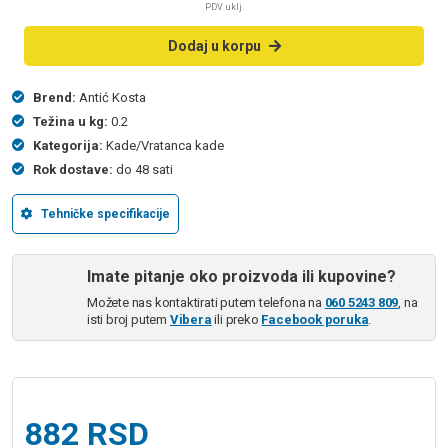
PDV uklj.
Dodaj u korpu
Brend:
Antić Kosta
Težina u kg:
0.2
Kategorija:
Kade/Vratanca kade
Rok dostave:
do 48 sati
Tehničke specifikacije
Imate pitanje oko proizvoda ili kupovine?
Možete nas kontaktirati putem telefona na
060 5243 809
, na
isti broj putem
Vibera
ili preko
Facebook poruka
.
882
RSD