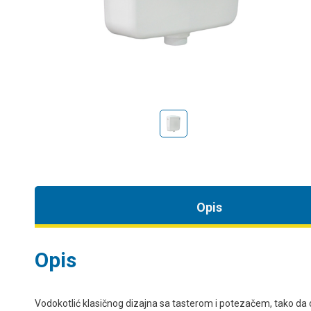
Opis
Opis
Vodokotlić klasičnog dizajna sa tasterom i potezačem, tako d