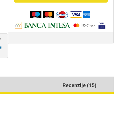
količina
?
9
,
Recenzije (15)