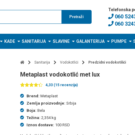
Telefonska p
060 524
Pretraži
060 324
KADE
SANITARIJA
SLAVINE
GALANTERIJA
PUMPE
Sanitarija
Vodokotlići
Predzidni vodokotilići
Metaplast vodokotlić met lux
4,33 (15 recenzija)
Ocenjeno
15
4.33
od 5
Brend:
Metaplast
na
Zemlja proizvodnje:
Srbija
osnovu
ocena
Boja:
Bela
kupaca
Težina:
2,354 kg
Iznos dostave:
100 RSD