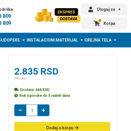
odrška
Uloguj se
3 809
0
3 809
Korpa
SUDOPERE
INSTALACIONI MATERIJAL
GREJNA TELA
2.835
RSD
PDV uklj.
Dostava:
668
RSD
Rok isporuke do 5 radnih dana
Metaplast
vodokotlić
met
lux
Dodaj u korpu