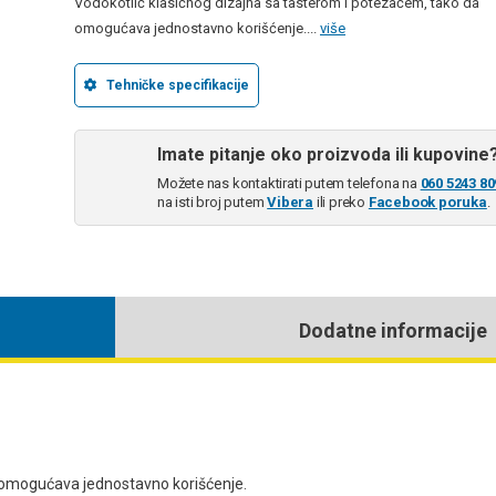
Vodokotlić klasičnog dizajna sa tasterom i potezačem, tako da
omogućava jednostavno korišćenje....
više
Tehničke specifikacije
Imate pitanje oko proizvoda ili kupovine
Možete nas kontaktirati putem telefona na
060 5243 80
na isti broj putem
Vibera
ili preko
Facebook poruka
.
Dodatne informacije
a omogućava jednostavno korišćenje.