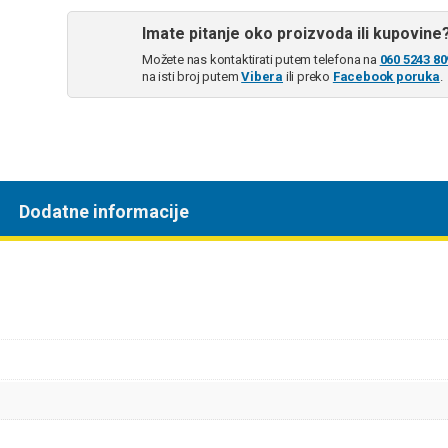
Imate pitanje oko proizvoda ili kupovine
Možete nas kontaktirati putem telefona na
060 5243 80
na isti broj putem
Vibera
ili preko
Facebook poruka
.
Dodatne informacije