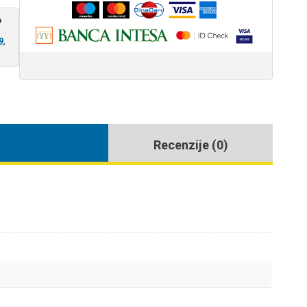
?
9
,
Recenzije (0)