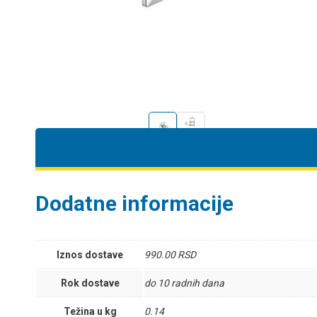
Dodatne informacije
Iznos dostave
990.00 RSD
Rok dostave
do 10 radnih dana
Težina u kg
0.14