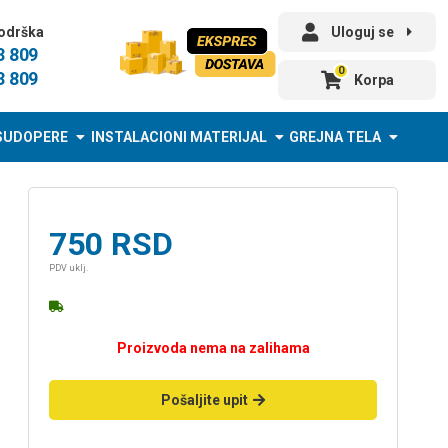
odrška
Uloguj se
3 809
0
3 809
Korpa
SUDOPERE
INSTALACIONI MATERIJAL
GREJNA TELA
750
RSD
PDV uklj.
Proizvoda nema na zalihama
Pošaljite upit