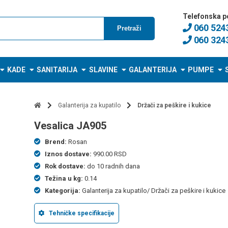
Telefonska p
060 524
Pretraži
060 324
KADE
SANITARIJA
SLAVINE
GALANTERIJA
PUMPE
Galanterija za kupatilo
Držači za peškire i kukice
vesalica JA905
Brend:
Rosan
Iznos dostave:
990.00 RSD
Rok dostave:
do 10 radnih dana
Težina u kg:
0.14
Kategorija:
Galanterija za kupatilo/ Držači za peškire i kukice
Tehničke specifikacije