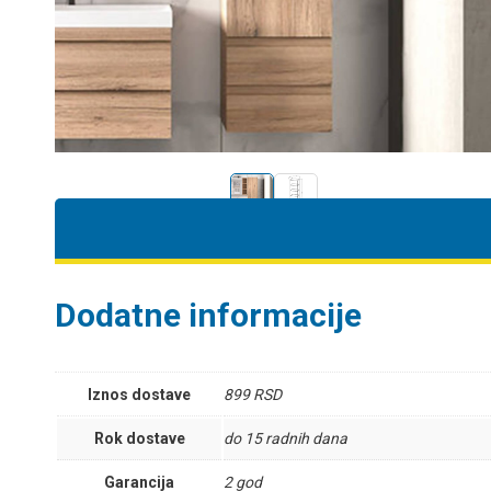
Dodatne informacije
Iznos dostave
899 RSD
Rok dostave
do 15 radnih dana
Garancija
2 god