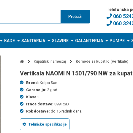
Telefonska p
060 524
Pretraži
060 324
KADE
SANITARIJA
SLAVINE
GALANTERIJA
PUMPE
Kupatilski nameštaj
Komode za kupatilo (vertikale)
vertikala NAOMI N 1501/790 NW za kupat
Brend:
Kolpa San
Garancija:
2 god
Klasa:
I
Iznos dostave:
899 RSD
Rok dostave:
do 15 radnih dana
Tehničke specifikacije