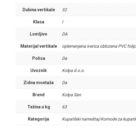
Dubina vertikale
32
Klasa
I
Lomljivo
DA
Materijal vertikale
oplemenjena iverica oblozena PVC foli
Polica
Da
Uvoznik
Kolpa d.o.o.
Zidna montaža
Da
Brend
Kolpa San
Težina u kg
63
Kategorija
Kupatilski nameštaj/Komode za kupatilo