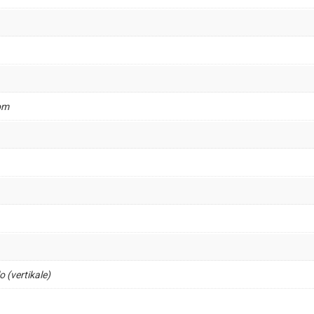
jom
 (vertikale)