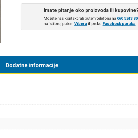
Imate pitanje oko proizvoda ili kupovine
Možete nas kontaktirati putem telefona na
060 5243 80
na isti broj putem
Vibera
ili preko
Facebook poruka
.
Dodatne informacije