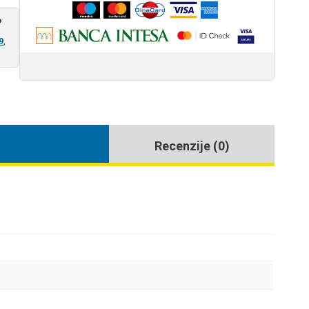
?
9
,
Recenzije (0)