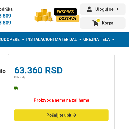
odrška
Uloguj se
3 809
0
3 809
Korpa
SUDOPERE
INSTALACIONI MATERIJAL
GREJNA TELA
63.360
RSD
ilo
PDV uklj.
Proizvoda nema na zalihama
Pošaljite upit