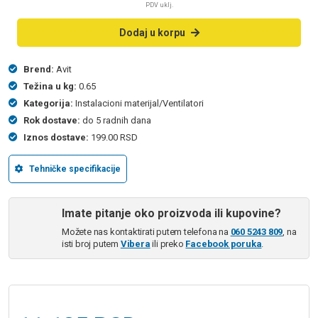
PDV uklj.
Dodaj u korpu
Brend:
Avit
Težina u kg:
0.65
Kategorija:
Instalacioni materijal/Ventilatori
Rok dostave:
do 5 radnih dana
Iznos dostave:
199.00 RSD
Tehničke specifikacije
Imate pitanje oko proizvoda ili kupovine?
Možete nas kontaktirati putem telefona na
060 5243 809
, na
isti broj putem
Vibera
ili preko
Facebook poruka
.