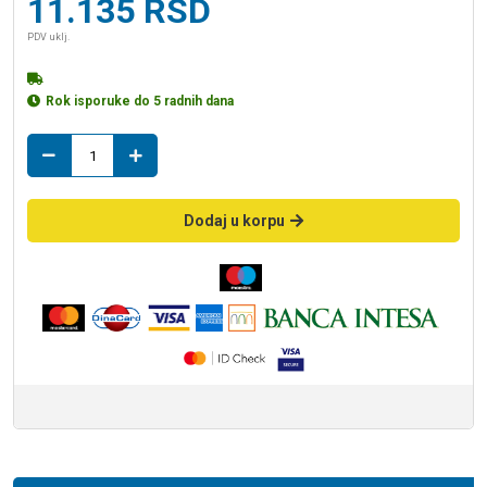
11.135
RSD
PDV uklj.
Rok isporuke do 5 radnih dana
ventilator
E-
STYLE100
PRO
Dodaj u korpu
MHT
sa
senzorom
vlage
količina