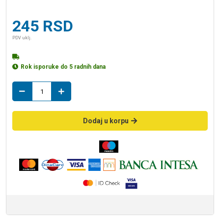
245
RSD
PDV uklj.
Rok isporuke do 5 radnih dana
usice
20
u.n.
količina
Dodaj u korpu