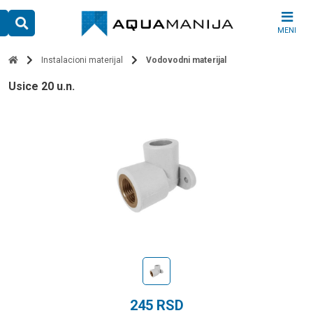
Skip
to
MENI
content
Instalacioni materijal
Vodovodni materijal
usice 20 u.n.
245
RSD