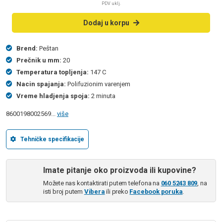
PDV uklj.
Dodaj u korpu
Brend:
Peštan
Prečnik u mm:
20
Temperatura topljenja:
147 C
Nacin spajanja:
Polifuzionim varenjem
Vreme hladjenja spoja:
2 minuta
8600198002569...
više
Tehničke specifikacije
Imate pitanje oko proizvoda ili kupovine?
Možete nas kontaktirati putem telefona na
060 5243 809
, na
isti broj putem
Vibera
ili preko
Facebook poruka
.