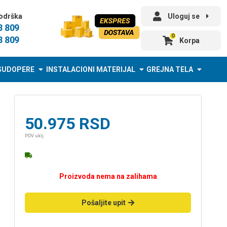
odrška
Uloguj se
3 809
0
3 809
Korpa
SUDOPERE
INSTALACIONI MATERIJAL
GREJNA TELA
50.975
RSD
PDV uklj.
Proizvoda nema na zalihama
Pošaljite upit