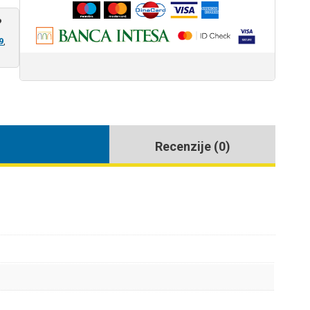
?
9
,
Recenzije (0)