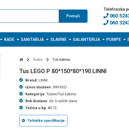
Telefonska p
060 524
Pretraži
060 324
KADE
SANITARIJA
SLAVINE
GALANTERIJA
PUMPE
Tuševi
Tuš kabine
tus LEGO P 80*150*80*190 LINNI
Brend:
LINNI
Iznos dostave:
999 RSD
Kategorija:
Tuševi/Tuš kabine
Rok dostave:
do 5 radnih dana
Težina u kg:
80.72
Tehničke specifikacije