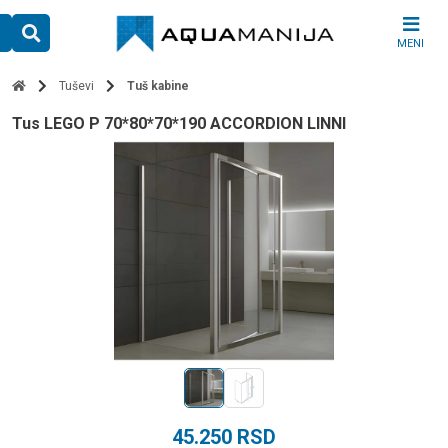
Skip
to
MENI
content
Tuševi
Tuš kabine
tus LEGO P 70*80*70*190 ACCORDION LINNI
45.250
RSD