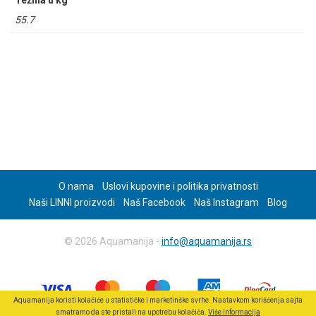
Težina u kg
55.7
O nama
Uslovi kupovine i politika privatnosti
Naši LINNI proizvodi
Naš Facebook
Naš Instagram
Blog
© 2026 Aquamanija -
info@aquamanija.rs
Aquamanija koristi kolačiće u statističke i marketinške svrhe. Nastavkom korišćenja sajta
smatramo da ste pristali na upotrebu kolačića.
Više informacija