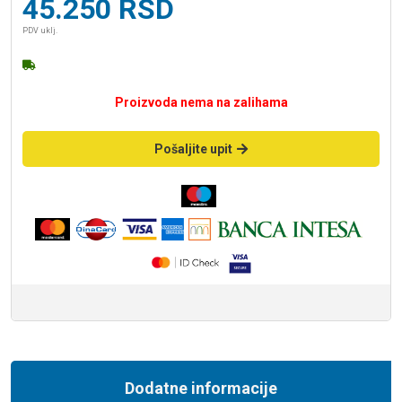
45.250
RSD
PDV uklj.
Proizvoda nema na zalihama
Pošaljite upit
Dodatne informacije