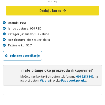
PDV uklj.
Dodaj u korpu
Brend:
LINNI
Iznos dostave:
999 RSD
Kategorija:
Tuševi/Tuš kabine
Rok dostave:
do 5 radnih dana
Težina u kg:
55.7
Tehničke specifikacije
Imate pitanje oko proizvoda ili kupovine?
Možete nas kontaktirati putem telefona na
060 5243 809
, na
isti broj putem
Vibera
ili preko
Facebook poruka
.