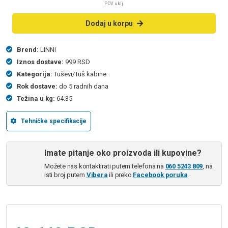
PDV uklj.
Dodaj u korpu
Brend:
LINNI
Iznos dostave:
999 RSD
Kategorija:
Tuševi/Tuš kabine
Rok dostave:
do 5 radnih dana
Težina u kg:
64.35
Tehničke specifikacije
Imate pitanje oko proizvoda ili kupovine?
Možete nas kontaktirati putem telefona na
060 5243 809
, na
isti broj putem
Vibera
ili preko
Facebook poruka
.