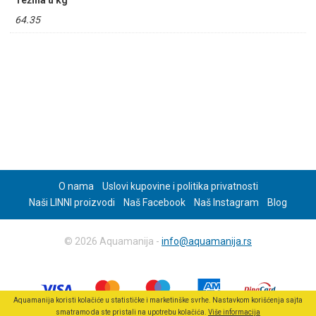
Težina u kg
64.35
O nama
Uslovi kupovine i politika privatnosti
Naši LINNI proizvodi
Naš Facebook
Naš Instagram
Blog
© 2026 Aquamanija -
info@aquamanija.rs
Aquamanija koristi kolačiće u statističke i marketinške svrhe. Nastavkom korišćenja sajta
smatramo da ste pristali na upotrebu kolačića.
Više informacija