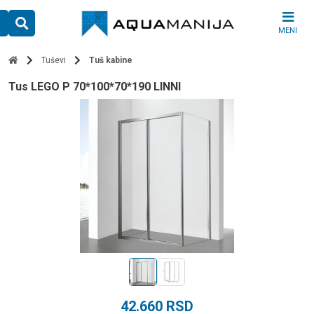
Skip
to
MENI
content
Tuševi
Tuš kabine
tus LEGO P 70*100*70*190 LINNI
42.660
RSD