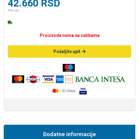
42.660
RSD
PDV uklj.
Proizvoda nema na zalihama
Pošaljite upit
Dodatne informacije