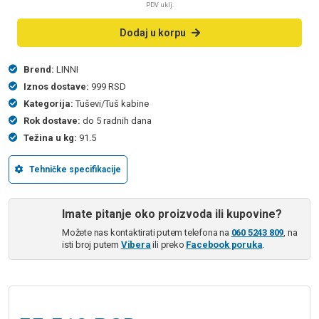
PDV uklj.
Dodaj u korpu
Brend:
LINNI
Iznos dostave:
999 RSD
Kategorija:
Tuševi/Tuš kabine
Rok dostave:
do 5 radnih dana
Težina u kg:
91.5
Tehničke specifikacije
Imate pitanje oko proizvoda ili kupovine?
Možete nas kontaktirati putem telefona na
060 5243 809
, na
isti broj putem
Vibera
ili preko
Facebook poruka
.