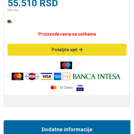
55.510
RSD
PDV uklj.
Proizvoda nema na zalihama
Pošaljite upit
Dodatne informacije