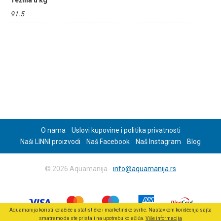
Težina u kg
91.5
O nama
Uslovi kupovine i politika privatnosti
Naši LINNI proizvodi
Naš Facebook
Naš Instagram
Blog
© 2026 Aquamanija -
info@aquamanija.rs
Aquamanija koristi kolačiće u statističke i marketinške svrhe. Nastavkom korišćenja sajta
smatramo da ste pristali na upotrebu kolačića.
Više informacija