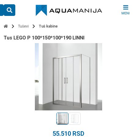
Skip
to
MENI
content
Tuševi
Tuš kabine
tus LEGO P 100*150*100*190 LINNI
55.510
RSD