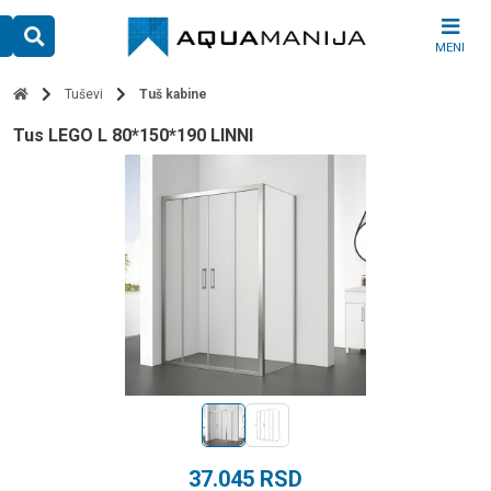
Skip
to
MENI
content
Tuševi
Tuš kabine
tus LEGO L 80*150*190 LINNI
37.045
RSD