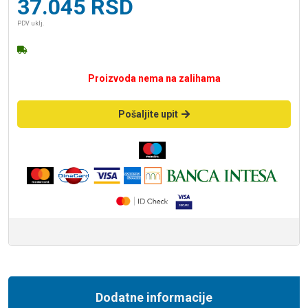
37.045
RSD
PDV uklj.
Proizvoda nema na zalihama
Pošaljite upit
Dodatne informacije