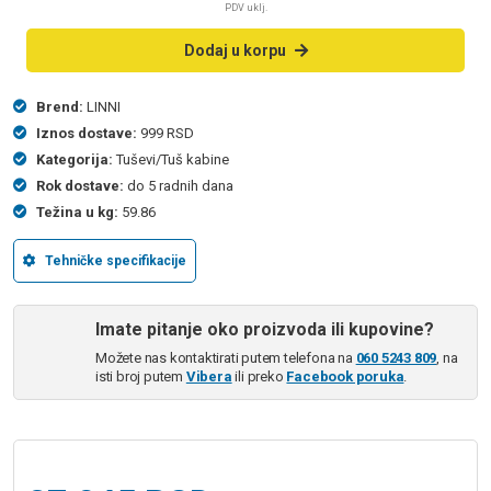
PDV uklj.
Dodaj u korpu
Brend:
LINNI
Iznos dostave:
999 RSD
Kategorija:
Tuševi/Tuš kabine
Rok dostave:
do 5 radnih dana
Težina u kg:
59.86
Tehničke specifikacije
Imate pitanje oko proizvoda ili kupovine?
Možete nas kontaktirati putem telefona na
060 5243 809
, na
isti broj putem
Vibera
ili preko
Facebook poruka
.