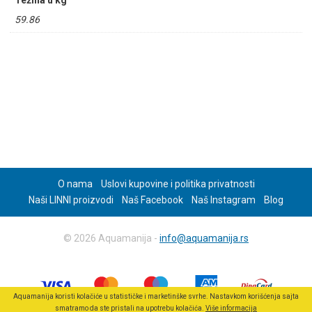
Težina u kg
59.86
O nama
Uslovi kupovine i politika privatnosti
Naši LINNI proizvodi
Naš Facebook
Naš Instagram
Blog
© 2026 Aquamanija -
info@aquamanija.rs
Aquamanija koristi kolačiće u statističke i marketinške svrhe. Nastavkom korišćenja sajta
smatramo da ste pristali na upotrebu kolačića.
Više informacija