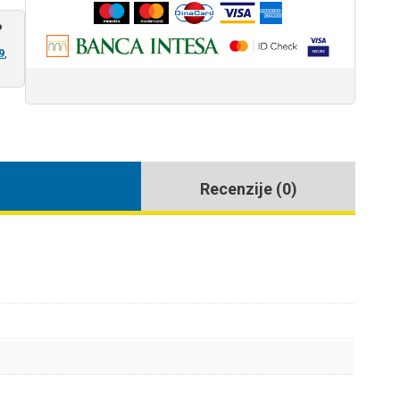
?
9
,
Recenzije (0)