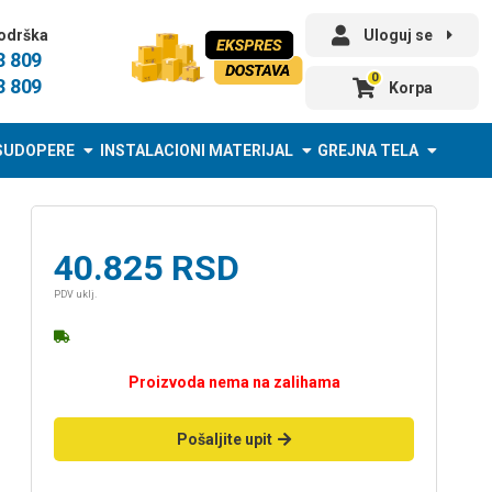
odrška
Uloguj se
3 809
0
3 809
Korpa
SUDOPERE
INSTALACIONI MATERIJAL
GREJNA TELA
40.825
RSD
PDV uklj.
Proizvoda nema na zalihama
Pošaljite upit