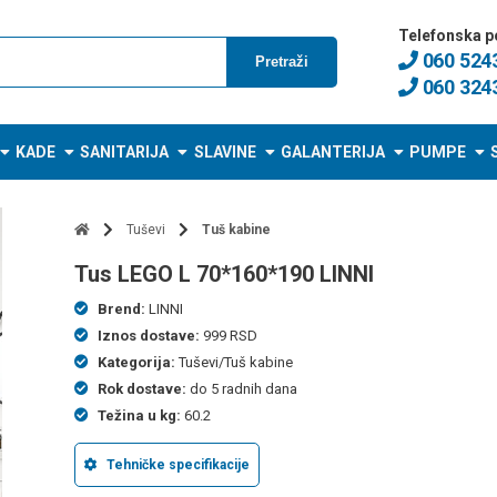
Telefonska p
060 524
Pretraži
060 324
KADE
SANITARIJA
SLAVINE
GALANTERIJA
PUMPE
Tuševi
Tuš kabine
tus LEGO L 70*160*190 LINNI
Brend:
LINNI
Iznos dostave:
999 RSD
Kategorija:
Tuševi/Tuš kabine
Rok dostave:
do 5 radnih dana
Težina u kg:
60.2
Tehničke specifikacije