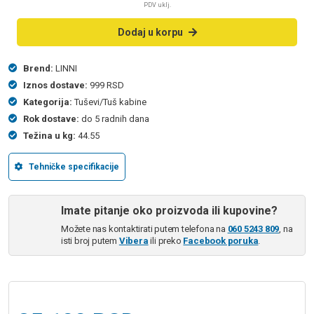
PDV uklj.
Dodaj u korpu
Brend:
LINNI
Iznos dostave:
999 RSD
Kategorija:
Tuševi/Tuš kabine
Rok dostave:
do 5 radnih dana
Težina u kg:
44.55
Tehničke specifikacije
Imate pitanje oko proizvoda ili kupovine?
Možete nas kontaktirati putem telefona na
060 5243 809
, na
isti broj putem
Vibera
ili preko
Facebook poruka
.