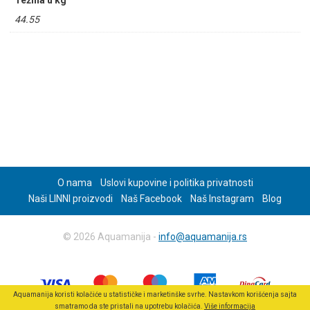
Težina u kg
44.55
O nama
Uslovi kupovine i politika privatnosti
Naši LINNI proizvodi
Naš Facebook
Naš Instagram
Blog
© 2026 Aquamanija -
info@aquamanija.rs
Aquamanija koristi kolačiće u statističke i marketinške svrhe. Nastavkom korišćenja sajta
smatramo da ste pristali na upotrebu kolačića.
Više informacija