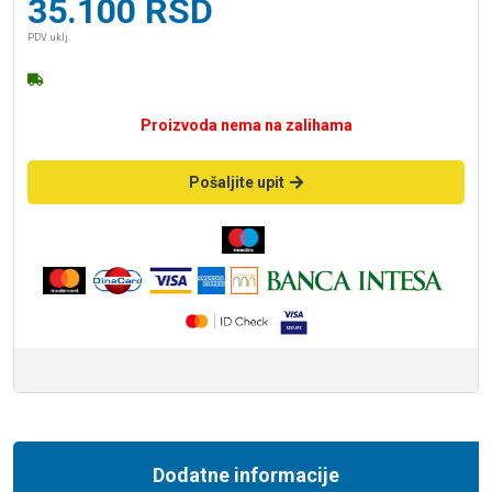
35.100
RSD
PDV uklj.
Proizvoda nema na zalihama
Pošaljite upit
Dodatne informacije