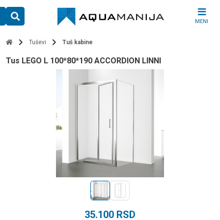
Skip
to
MENI
content
Tuševi
Tuš kabine
tus LEGO L 100*80*190 ACCORDION LINNI
35.100
RSD