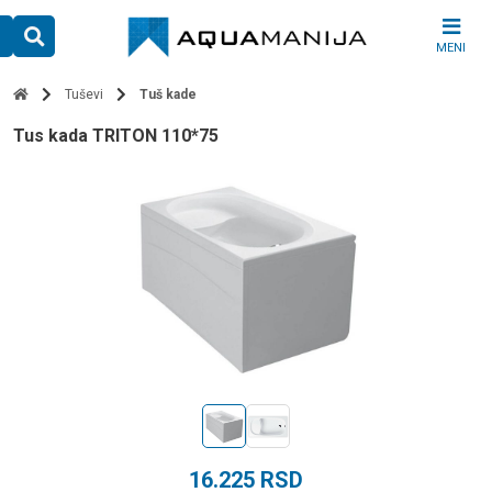
Skip
to
MENI
content
Tuševi
Tuš kade
tus kada TRITON 110*75
16.225
RSD