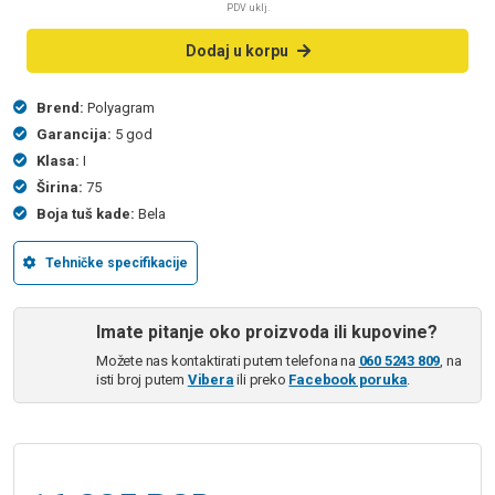
PDV uklj.
Dodaj u korpu
Brend:
Polyagram
Garancija:
5 god
Klasa:
I
Širina:
75
Boja tuš kade:
Bela
Tehničke specifikacije
Imate pitanje oko proizvoda ili kupovine?
Možete nas kontaktirati putem telefona na
060 5243 809
, na
isti broj putem
Vibera
ili preko
Facebook poruka
.