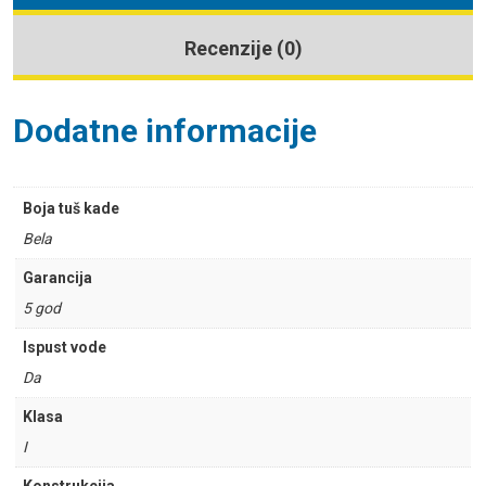
Recenzije (0)
Dodatne informacije
Boja tuš kade
Bela
Garancija
5 god
Ispust vode
Da
Klasa
I