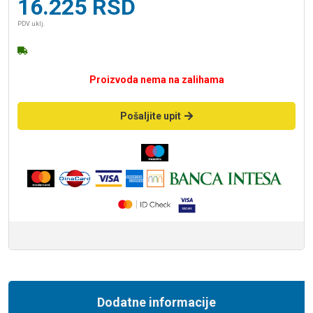
16.225
RSD
PDV uklj.
Proizvoda nema na zalihama
Pošaljite upit
Dodatne informacije