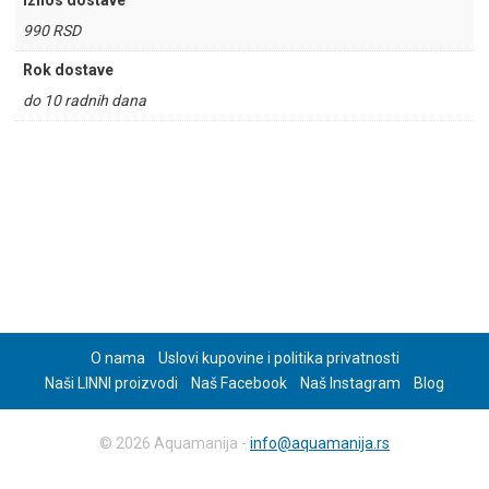
Iznos dostave
990 RSD
Rok dostave
do 10 radnih dana
O nama
Uslovi kupovine i politika privatnosti
Naši LINNI proizvodi
Naš Facebook
Naš Instagram
Blog
© 2026 Aquamanija -
info@aquamanija.rs