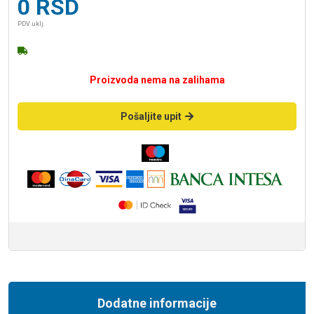
0
RSD
PDV uklj.
Proizvoda nema na zalihama
Pošaljite upit
Dodatne informacije