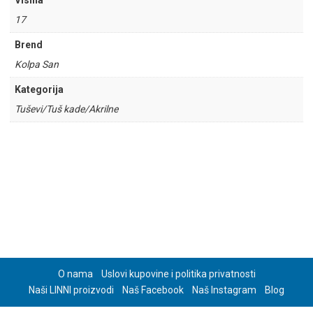
Visina
17
Brend
Kolpa San
Kategorija
Tuševi/Tuš kade/Akrilne
O nama
Uslovi kupovine i politika privatnosti
Naši LINNI proizvodi
Naš Facebook
Naš Instagram
Blog