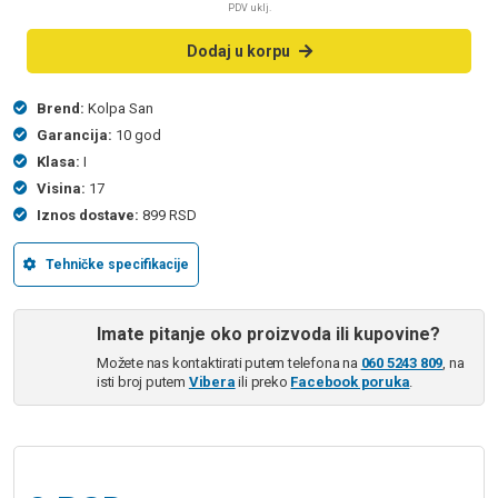
PDV uklj.
Dodaj u korpu
Brend:
Kolpa San
Garancija:
10 god
Klasa:
I
Visina:
17
Iznos dostave:
899 RSD
Tehničke specifikacije
Imate pitanje oko proizvoda ili kupovine?
Možete nas kontaktirati putem telefona na
060 5243 809
, na
isti broj putem
Vibera
ili preko
Facebook poruka
.