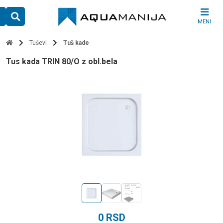
Skip
to
MENI
content
Tuševi
Tuš kade
tus kada TRIN 80/O z obl.bela
0
RSD