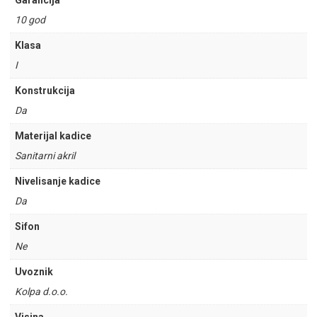
Garancija
10 god
Klasa
I
Konstrukcija
Da
Materijal kadice
Sanitarni akril
Nivelisanje kadice
Da
Sifon
Ne
Uvoznik
Kolpa d.o.o.