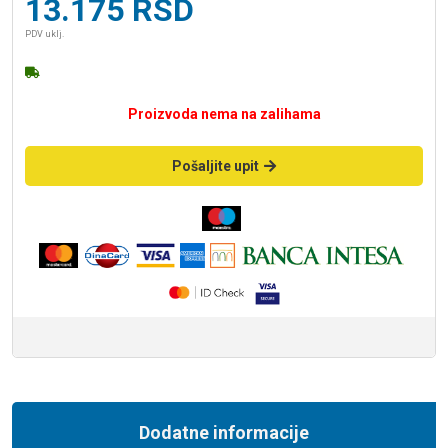
13.175
RSD
PDV uklj.
Proizvoda nema na zalihama
Pošaljite upit
Dodatne informacije