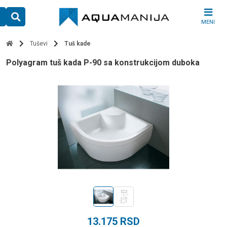
Skip
to
MENI
content
Tuševi
Tuš kade
Polyagram tuš kada P-90 sa konstrukcijom duboka
13.175
RSD