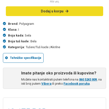
PDV uklj.
Dodaj u korpu
Brend:
Polyagram
Klasa:
I
Boja kada:
bela
Boja tuš kade:
Bela
Kategorija:
Tuševi/Tuš kade /Akrilne
Tehničke specifikacije
Imate pitanje oko proizvoda ili kupovine?
Možete nas kontaktirati putem telefona na
060 5243 809
, na
isti broj putem
Vibera
ili preko
Facebook poruka
.