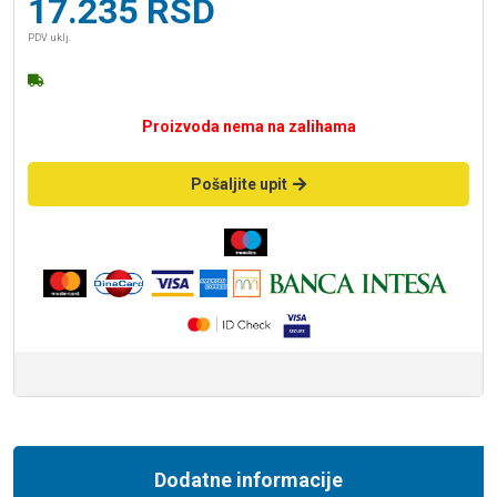
17.235
RSD
PDV uklj.
Proizvoda nema na zalihama
Pošaljite upit
Dodatne informacije