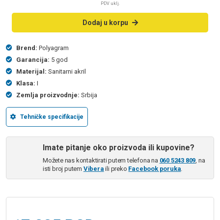
PDV uklj.
Dodaj u korpu
Brend:
Polyagram
Garancija:
5 god
Materijal:
Sanitarni akril
Klasa:
I
Zemlja proizvodnje:
Srbija
Tehničke specifikacije
Imate pitanje oko proizvoda ili kupovine?
Možete nas kontaktirati putem telefona na
060 5243 809
, na
isti broj putem
Vibera
ili preko
Facebook poruka
.