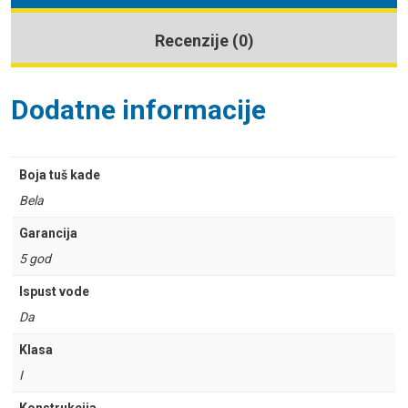
Recenzije (0)
Dodatne informacije
Boja tuš kade
Bela
Garancija
5 god
Ispust vode
Da
Klasa
I