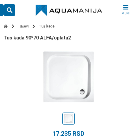
Skip
to
MENI
content
Tuševi
Tuš kade
tus kada 90*70 ALFA/oplata2
17.235
RSD