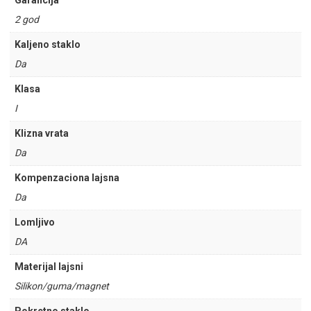
Garancija
2 god
Kaljeno staklo
Da
Klasa
I
Klizna vrata
Da
Kompenzaciona lajsna
Da
Lomljivo
DA
Materijal lajsni
Silikon/guma/magnet