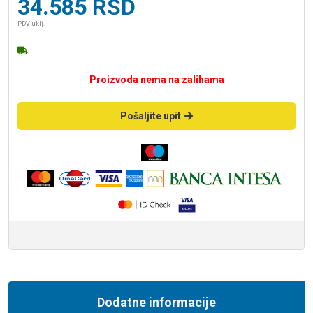
34.585
RSD
PDV uklj.
Proizvoda nema na zalihama
Pošaljite upit
Dodatne informacije