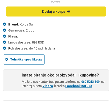
PDV uklj.
Dodaj u korpu
Brend:
Kolpa San
Garancija:
2 god
Klasa:
I
Iznos dostave:
899 RSD
Rok dostave:
do 15 radnih dana
Tehničke specifikacije
Imate pitanje oko proizvoda ili kupovine?
Možete nas kontaktirati putem telefona na
060 5243 809
, na
isti broj putem
Vibera
ili preko
Facebook poruka
.