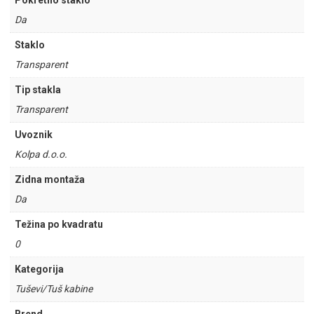
Pokretno staklo
Da
Staklo
Transparent
Tip stakla
Transparent
Uvoznik
Kolpa d.o.o.
Zidna montaža
Da
Težina po kvadratu
0
Kategorija
Tuševi/Tuš kabine