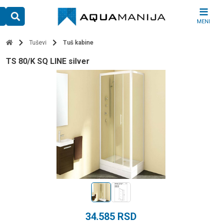
Skip
to
MENI
content
Tuševi
Tuš kabine
TS 80/K SQ LINE silver
34.585
RSD