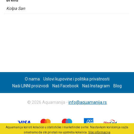
Brend
Kolpa San
O nama
Uslovi kupovine i politika privatnosti
Naši LINNI proizvodi
Naš Facebook
Naš Instagram
Blog
© 2026 Aquamanija -
info@aquamanija.rs
Aquamanija koristi kolačiće u statističke i marketinške svrhe. Nastavkom korišćenja sajta
smatramo da ste pristali na upotrebu kolačića.
Više informacija