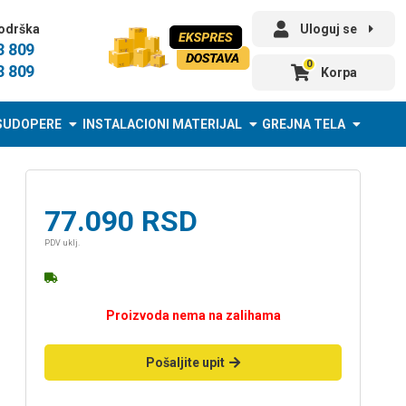
odrška
Uloguj se
3 809
0
3 809
Korpa
SUDOPERE
INSTALACIONI MATERIJAL
GREJNA TELA
77.090
RSD
PDV uklj.
Proizvoda nema na zalihama
Pošaljite upit