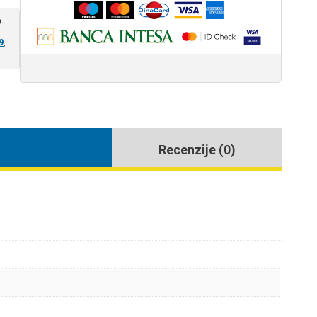
?
9
,
Recenzije (0)