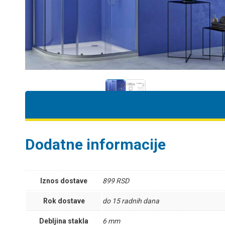
Dodatne informacije
Iznos dostave
899 RSD
Rok dostave
do 15 radnih dana
Debljina stakla
6 mm