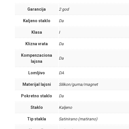
Garancija
2 god
Kaljeno staklo
Da
Klasa
I
Klizna vrata
Da
Kompenzaciona
Da
lajsna
Lomljivo
DA
Materijal lajsni
Silikon/guma/magnet
Pokretno staklo
Da
Staklo
Kaljeno
Tip stakla
Satinirano (matirano)