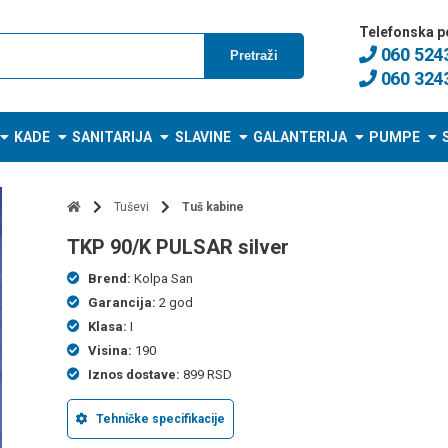
Telefonska p
060 524
Pretraži
060 324
KADE
SANITARIJA
SLAVINE
GALANTERIJA
PUMPE
Tuševi
Tuš kabine
TKP 90/K PULSAR silver
Brend:
Kolpa San
Garancija:
2 god
Klasa:
I
Visina:
190
Iznos dostave:
899 RSD
Tehničke specifikacije