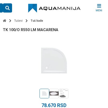
Skip
to
MENI
content
Tuševi
Tuš kade
TK 100/O R550 LM MACARENA
78.670
RSD