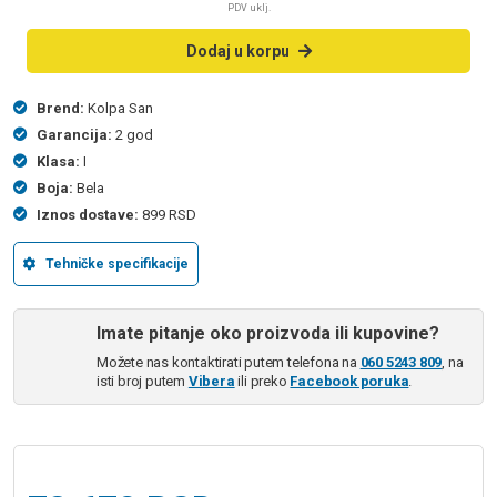
PDV uklj.
Dodaj u korpu
Brend:
Kolpa San
Garancija:
2 god
Klasa:
I
Boja:
Bela
Iznos dostave:
899 RSD
Tehničke specifikacije
Imate pitanje oko proizvoda ili kupovine?
Možete nas kontaktirati putem telefona na
060 5243 809
, na
isti broj putem
Vibera
ili preko
Facebook poruka
.