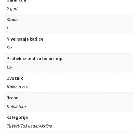
Garancija
2 god
Klasa
I
Nivelisanje kadice
Da
Protivkliznost za bosu nogu
Da
Uvoznik
Kolpa d.o.o.
Brend
Kolpa San
Kategorija
Tuševi/Tuš kade/Akrilne