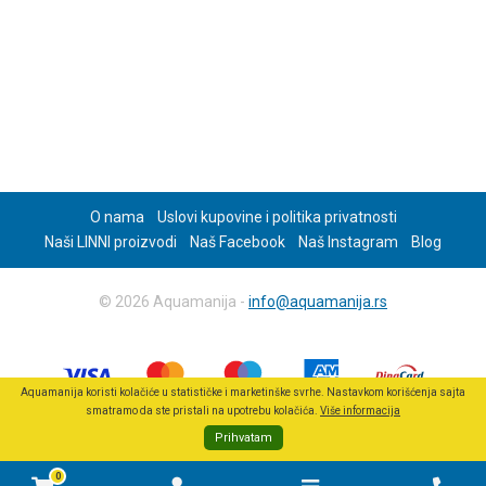
O nama
Uslovi kupovine i politika privatnosti
Naši LINNI proizvodi
Naš Facebook
Naš Instagram
Blog
© 2026 Aquamanija -
info@aquamanija.rs
Aquamanija koristi kolačiće u statističke i marketinške svrhe. Nastavkom korišćenja sajta
smatramo da ste pristali na upotrebu kolačića.
Više informacija
Prihvatam
0