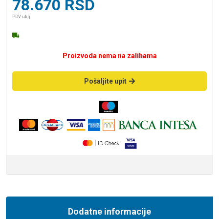
78.670
RSD
PDV uklj.
Proizvoda nema na zalihama
Pošaljite upit
Dodatne informacije