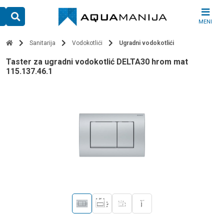
Skip
to
MENI
content
Sanitarija
Vodokotlići
Ugradni vodokotlići
Taster za ugradni vodokotlić DELTA30 hrom mat
115.137.46.1