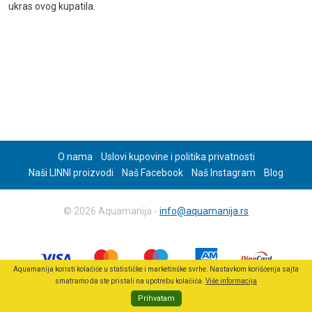
ukras ovog kupatila.
O nama
Uslovi kupovine i politika privatnosti
Naši LINNI proizvodi
Naš Facebook
Naš Instagram
Blog
© 2026 Aquamanija -
info@aquamanija.rs
Aquamanija koristi kolačiće u statističke i marketinške svrhe. Nastavkom korišćenja sajta
smatramo da ste pristali na upotrebu kolačića.
Više informacija
Prihvatam