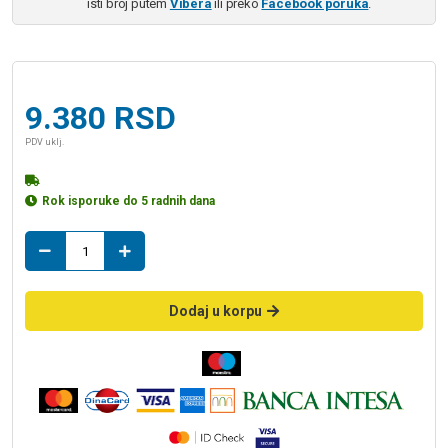
isti broj putem
Vibera
ili preko
Facebook poruka
.
9.380
RSD
PDV uklj.
Rok isporuke do 5 radnih dana
Taster
za
ugradni
vodokotlić
Dodaj u korpu
DELTA30
hrom
mat
115.137.46.1
količina