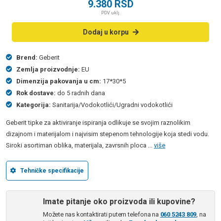
9.380
RSD
PDV uklj.
Dodaj u korpu
Brend:
Geberit
Zemlja proizvodnje:
EU
Dimenzija pakovanja u cm:
17*30*5
Rok dostave:
do 5 radnih dana
Kategorija:
Sanitarija/Vodokotlići/Ugradni vodokotlići
Geberit tipke za aktiviranje ispiranja odlikuje se svojim raznolikim
dizajnom i materijalom i najvisim stepenom tehnologije koja stedi vodu.
Siroki asortiman oblika, materijala, zavrsnih ploca ...
više
Tehničke specifikacije
Imate pitanje oko proizvoda ili kupovine?
Možete nas kontaktirati putem telefona na
060 5243 809
, na