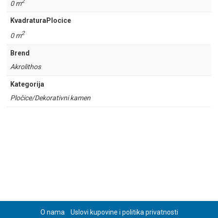
2
0 m
KvadraturaPlocice
2
0 m
Brend
Akrolithos
Kategorija
Pločice/Dekorativni kamen
O nama
Uslovi kupovine i politika privatnosti