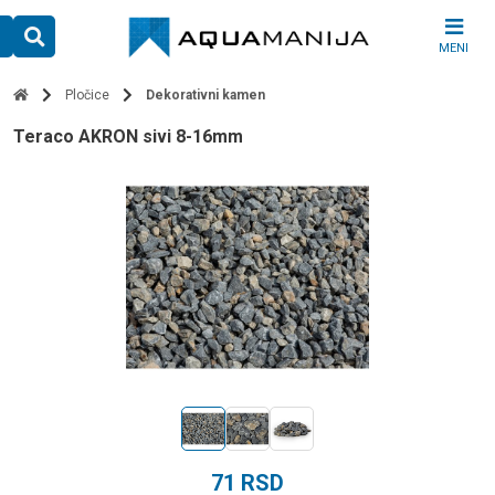
Skip
to
MENI
content
Pločice
Dekorativni kamen
teraco AKRON sivi 8-16mm
71
RSD