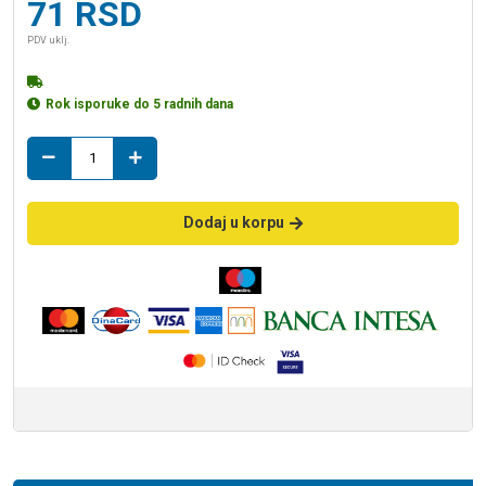
71
RSD
PDV uklj.
Rok isporuke do 5 radnih dana
teraco
AKRON
sivi
8-
Dodaj u korpu
16mm
količina