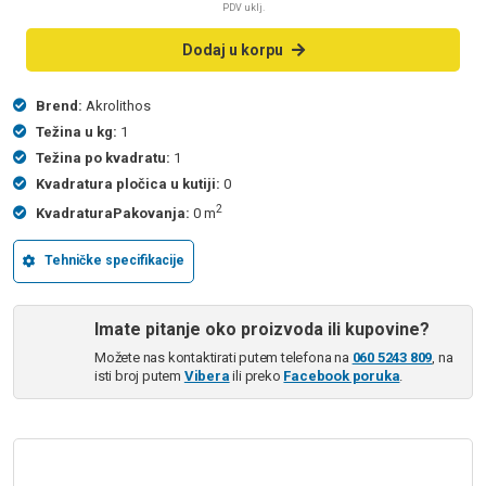
PDV uklj.
Dodaj u korpu
Brend:
Akrolithos
Težina u kg:
1
Težina po kvadratu:
1
Kvadratura pločica u kutiji:
0
2
KvadraturaPakovanja:
0 m
Tehničke specifikacije
Imate pitanje oko proizvoda ili kupovine?
Možete nas kontaktirati putem telefona na
060 5243 809
, na
isti broj putem
Vibera
ili preko
Facebook poruka
.