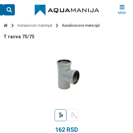
Skip
to
MENI
content
Instalacioni materijal
Kanalizacioni materijal
t racva 75/75
162
RSD