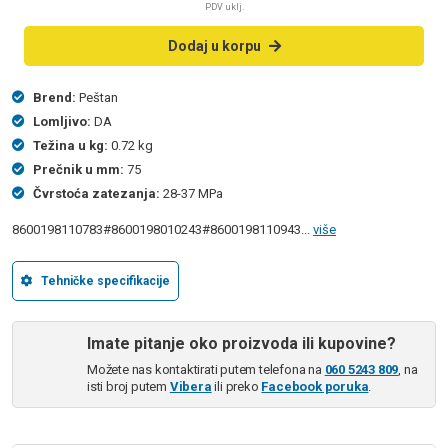
PDV uklj.
Dodaj u korpu
Brend:
Peštan
Lomljivo:
DA
Težina u kg:
0.72 kg
Prečnik u mm:
75
Čvrstoća zatezanja:
28-37 MPa
8600198110783#8600198010243#8600198110943...
više
Tehničke specifikacije
Imate pitanje oko proizvoda ili kupovine?
Možete nas kontaktirati putem telefona na
060 5243 809
, na
isti broj putem
Vibera
ili preko
Facebook poruka
.