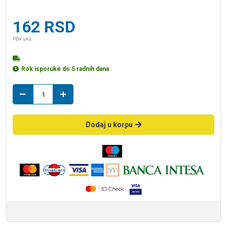
162
RSD
PDV uklj.
Rok isporuke do 5 radnih dana
t
racva
75/75
količina
Dodaj u korpu