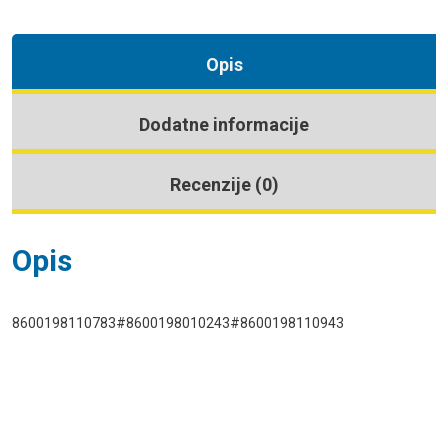
Opis
Dodatne informacije
Recenzije (0)
Opis
8600198110783#8600198010243#8600198110943