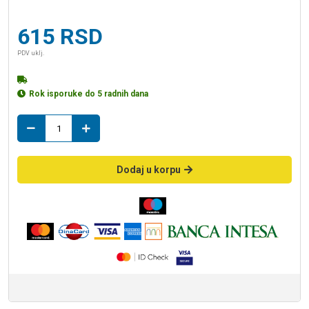
615
RSD
PDV uklj.
Rok isporuke do 5 radnih dana
t
racva
125/125
količina
Dodaj u korpu