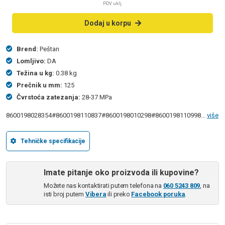
PDV uklj.
Dodaj u korpu
Brend:
Peštan
Lomljivo:
DA
Težina u kg:
0.38 kg
Prečnik u mm:
125
Čvrstoća zatezanja:
28-37 MPa
8600198028354#8600198110837#8600198010298#8600198110998...
više
Tehničke specifikacije
Imate pitanje oko proizvoda ili kupovine?
Možete nas kontaktirati putem telefona na
060 5243 809
, na
isti broj putem
Vibera
ili preko
Facebook poruka
.