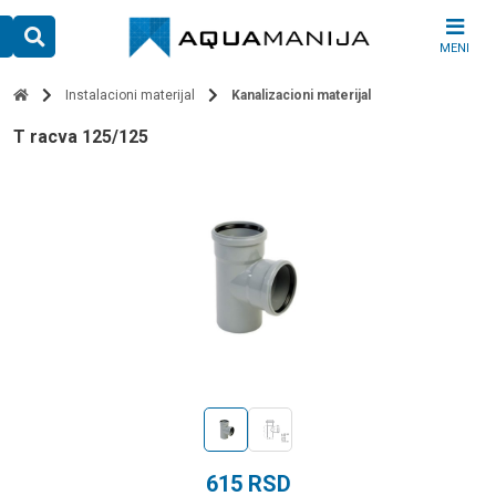
Skip
to
MENI
content
Instalacioni materijal
Kanalizacioni materijal
t racva 125/125
615
RSD