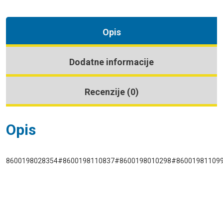
Opis
Dodatne informacije
Recenzije (0)
Opis
8600198028354#8600198110837#8600198010298#86001981109